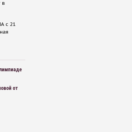
 в
А с 21
рная
Олимпиаде
овой от