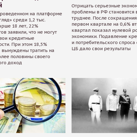
й
Отрицать серьезные эконо
проблемы в РФ становится 
проведенном на платформе
труднее. После сокращения
гляд» среди 1,2 тыс.
первом квартале на 0,6% в
арше 18 лет, 22%
квартал показал нулевой р
ов заявили, что не могут
экономики. Подавление кр
свои кредитные
и потребительского спроса
сти. При этом 18,5%
ЦБ дало свои результаты
 вынуждены тратить на
олее половины своего
ого доход