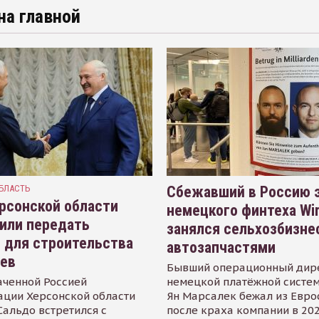
на главной
БЛАСТЬ
Сбежавший в Россию э
рсонской области
немецкого финтеха Wi
или передать
занялся сельхозбизне
 для строительства
автозапчастями
иев
Бывший операционный дир
аченной Россией
немецкой платёжной систем
ации Херсонской области
Ян Марсалек бежал из Евр
альдо встретился с
после краха компании в 202