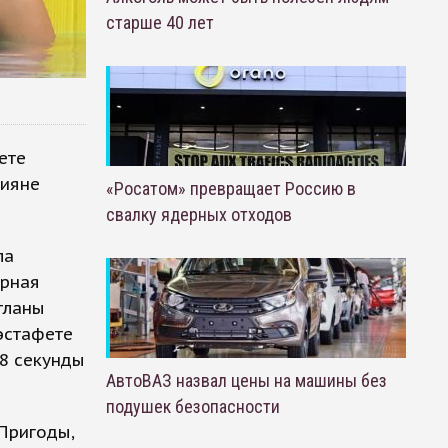
старше 40 лет
ете
сияне
«Росатом» превращает Россию в
свалку ядерных отходов
ла
орная
тланы
эстафете
38 секунды
АвтоВАЗ назвал цены на машины без
подушек безопасности
Пригоды,