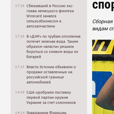
спо
17:26
Сбежавший в Россию экс-
глава немецкого финтеха
Wirecard занялся
Сборная 
сельхозбизнесом и
автозапчастями
видам сп
17:16
В «ДНР» по трубам отопления
потечет зеленая вода. Таким
образом «власти» решили
бороться со сливом воды из
батарей
17:13
Власти Эстонии объявили о
продаже оставленных на
российской границе
автомобилей
14:30
США одобрили поставку
первой партии оружия
Украине за счет союзников
14:24
Гражданина Франции,