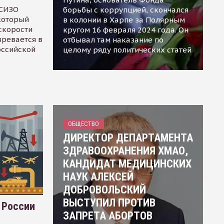
 СИЗО
борьбы с коррупцией, скончался
 который
в колонии в Харпе за Полярным
скорости
кругом 16 февраля 2024 года. Он
зревается в
отбывал там наказание по
оссийской
целому ряду политических статей
ОБЩЕСТВО
ДИРЕКТОР ДЕПАРТАМЕНТА
ЗДРАВООХРАНЕНИЯ ХМАО,
КАНДИДАТ МЕДИЦИНСКИХ
НАУК АЛЕКСЕЙ
ДОБРОВОЛЬСКИЙ
ВЫСТУПИЛ ПРОТИВ
 России
ЗАПРЕТА АБОРТОВ