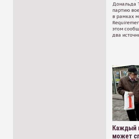
Дональда 
партию во
в рамках м
Requirement
этом сообщ
два источн
Каждый 
может сп