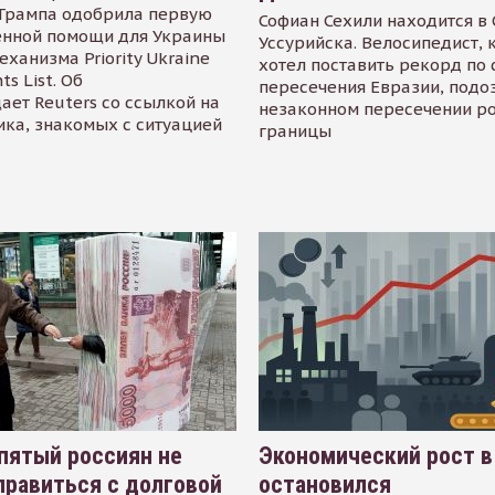
Трампа одобрила первую
Софиан Сехили находится в
енной помощи для Украины
Уссурийска. Велосипедист,
еханизма Priority Ukraine
хотел поставить рекорд по 
s List. Об
пересечения Евразии, подо
ает Reuters со ссылкой на
незаконном пересечении р
ика, знакомых с ситуацией
границы
пятый россиян не
Экономический рост в
равиться с долговой
остановился