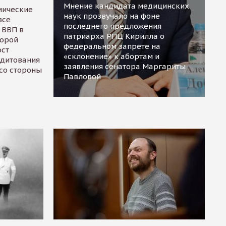
Мнение кандидата медицинских
мические
наук прозвучало на фоне
все
последнего предложения
 ВВП в
патриарха РПЦ Кирилла о
торой
федеральном запрете на
ост
«склонение» к абортам и
едитования
заявления сенатора Маргариты
 со стороны
Павловой