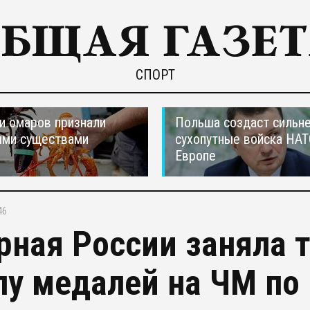
СПОРТ
и омаров признали
Польша создаст сильн
ыми существами
сухопутные войска НАТ
Европе
46
рная России заняла т
лу медалей на ЧМ по