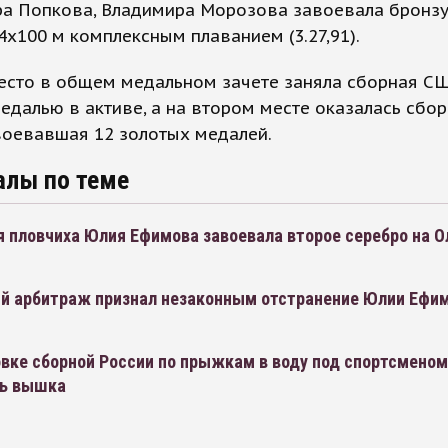
ра Попкова, Владимира Морозова завоевала бронзу
4x100 м комплексным плаванием (3.27,91).
есто в общем медальном зачете заняла сборная СШ
едалью в активе, а на втором месте оказалась сбо
воевавшая 12 золотых медалей.
алы по теме
я пловчиха Юлия Ефимова завоевала второе серебро на 
й арбитраж признал незаконным отстранение Юлии Ефим
овке сборной России по прыжкам в воду под спортсменом
ь вышка