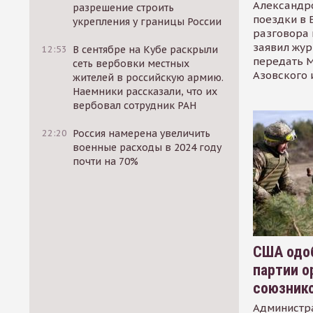
Александр
разрешение строить
поездки в 
укрепления у границы России
разговора 
заявил жур
12:53
В сентябре на Кубе раскрыли
передать М
сеть вербовки местных
Азовского 
жителей в российскую армию.
Наемники рассказали, что их
вербовал сотрудник РАН
22:20
Россия намерена увеличить
военные расходы в 2024 году
почти на 70%
США одоб
партии о
союзник
Администр