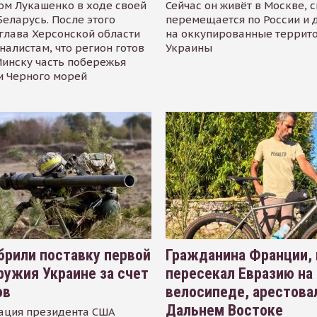
ом Лукашенко в ходе своей
Сейчас он живёт в Москве, 
Беларусь. После этого
перемещается по России и 
глава Херсонской области
на оккупированные террит
налистам, что регион готов
Украины
инску часть побережья
и Черного морей
рили поставку первой
Гражданина Франции,
ружия Украине за счет
пересекал Евразию на
ов
велосипеде, арестова
Дальнем Востоке
ация президента США