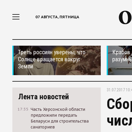
07 АВГУСТА, ПЯТНИЦА
Треть россиян уверены, что
Крабов 
Солнце вращается вокруг
разумн
Земли
31.07.2017 10:
Лента новостей
Сбо
17:35
Часть Херсонской области
чис
предложили передать
Беларуси для строительства
санаториев