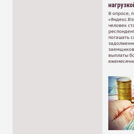
нагрузко
В опросе, 
«Яндекс.Вз
человек ст
респондент
погашать 
задолженно
заемщиков
выплаты б
ежемесячн