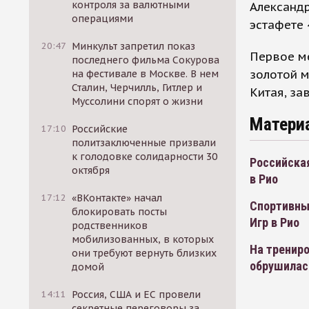
контроля за валютными
Александ
операциями
эстафете 
20:47
Минкульт запретил показ
Первое м
последнего фильма Сокурова
золотой м
на фестивале в Москве. В нем
Сталин, Черчилль, Гитлер и
Китая, за
Муссолини спорят о жизни
Матери
17:10
Российские
политзаключенные призвали
к голодовке солидарности 30
Российска
октября
в Рио
17:12
«ВКонтакте» начал
Спортивны
блокировать посты
Игр в Рио
родственников
мобилизованных, в которых
На тренир
они требуют вернуть близких
обрушилас
домой
14:11
Россия, США и ЕС провели
секретные переговоры за