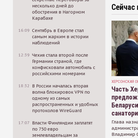
Сейчас 
несколько дней до
обострения в Нагорном
Карабахе
16:09
Сентябрь в Европе стал
самым жарким в истории
наблюдений
12:39
Чехия стала второй после
Германии страной, где
конфисковали автомобиль с
российскими номерами
ХЕРСОНСКАЯ О
18:32
В России началась вторая
Часть Хе
волна блокировок VPN по
предлож
одному из самых
Беларуси
распространенных и удобных
протоколов WireGuard
санатор
Глава назн
17:07
Власти Финляндии заплатят
администр
по 750 евро
Владимир С
землевладельцам за