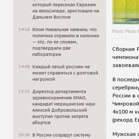
который пересекал Евразию
на велосипеде, арестовали на
Дальнем Востоке
14:16
Юлия Навальная заявила, что
Photo: Photo 
политика отравили в колонии
— это, по ее словам,
подтвердили две
Сборная Р
лаборатории
чемпиона
завоевали
14:09
Каждый пятый россиян не
может справиться с долговой
В послед
нагрузкой
серебряну
15:33
Директор департамента
России в 
здравоохранения ХМАО,
Чимровой
кандидат медицинских наук
Алексей Добровольский
4x100 м к
выступил против запрета
(рекорд Е
абортов
Мужская с
20:58
В России создадут систему