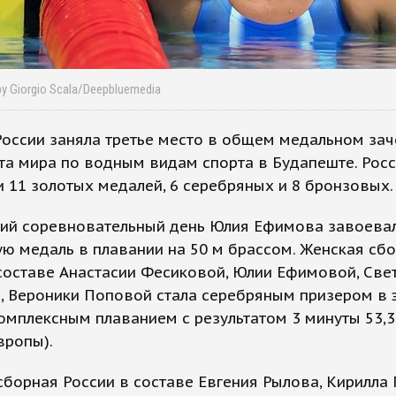
by Giorgio Scala/Deepbluemedia
оссии заняла третье место в общем медальном зач
та мира по водным видам спорта в Будапеште. Рос
 11 золотых медалей, 6 серебряных и 8 бронзовых.
ний соревновательный день Юлия Ефимова завоева
ю медаль в плавании на 50 м брассом. Женская сб
составе Анастасии Фесиковой, Юлии Ефимовой, Све
, Вероники Поповой стала серебряным призером в 
омплексным плаванием с результатом 3 минуты 53,
вропы).
борная России в составе Евгения Рылова, Кирилла 