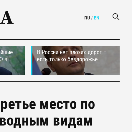
RU
/
EN
ейшие
В России нет плохих дорог –
О в
есть только бездорожье
ретье место по
 водным видам