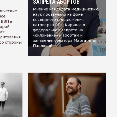
ЗАПРЕТА АБОРТОВ
Мнение кандидата медицинских
мические
наук прозвучало на фоне
все
последнего предложения
 ВВП в
патриарха РПЦ Кирилла о
торой
федеральном запрете на
ост
«склонение» к абортам и
едитования
заявления сенатора Маргариты
 со стороны
Павловой