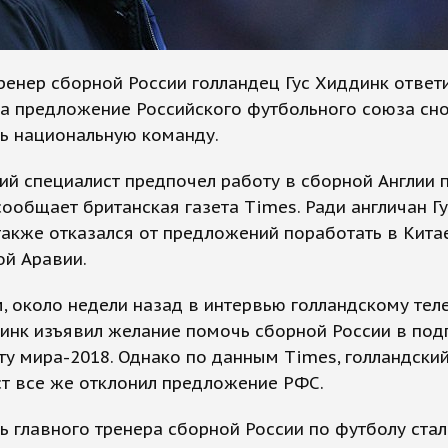
енер сборной России голландец Гус Хиддинк ответ
на предложение Российского футбольного союза сн
ь национальную команду.
ий специалист предпочел работу в сборной Англии 
сообщает британская газета Times. Ради англичан Гу
акже отказался от предложений поработать в Кита
ой Аравии.
 около недели назад в интервью голландскому тел
нк изъявил желание помочь сборной России в под
у мира-2018. Однако по данным Times, голландски
т все же отклонил предложение РФС.
 главного тренера сборной России по футболу стал