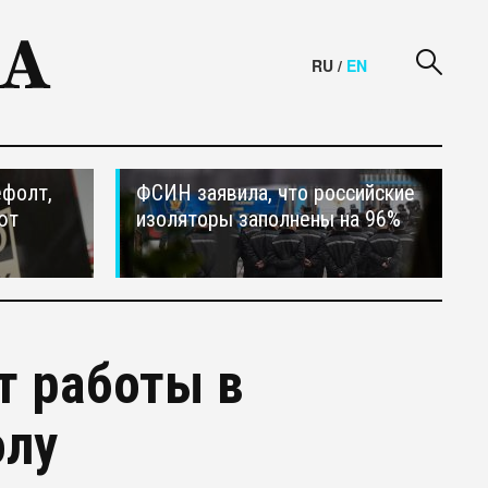
RU
/
EN
ефолт,
ФСИН заявила, что российские
ют
изоляторы заполнены на 96%
т работы в
олу