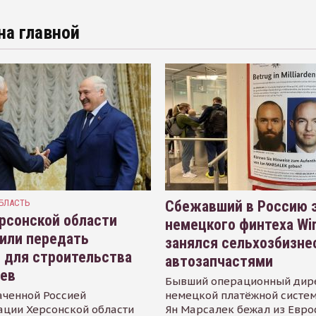
на главной
БЛАСТЬ
Сбежавший в Россию э
рсонской области
немецкого финтеха Wi
или передать
занялся сельхозбизне
 для строительства
автозапчастями
иев
Бывший операционный дир
аченной Россией
немецкой платёжной систем
ации Херсонской области
Ян Марсалек бежал из Евр