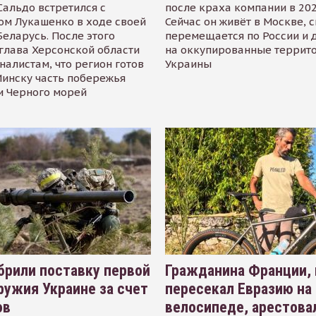
альдо встретился с
после краха компании в 202
ом Лукашенко в ходе своей
Сейчас он живёт в Москве, 
Беларусь. После этого
перемещается по России и 
глава Херсонской области
на оккупированные террит
налистам, что регион готов
Украины
инску часть побережья
и Черного морей
рили поставку первой
Гражданина Франции,
ружия Украине за счет
пересекал Евразию на
ов
велосипеде, арестова