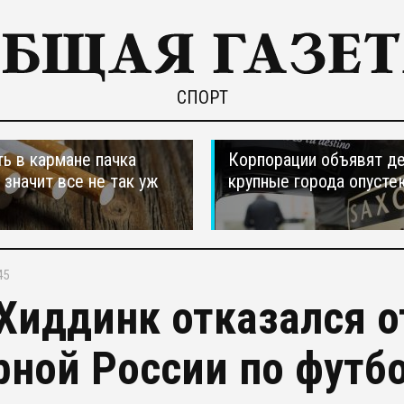
СПОРТ
ть в кармане пачка
Корпорации объявят д
, значит все не так уж
крупные города опусте
45
 Хиддинк отказался о
рной России по футб