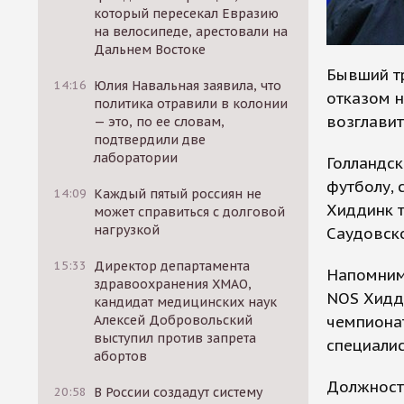
который пересекал Евразию
на велосипеде, арестовали на
Дальнем Востоке
Бывший тр
14:16
Юлия Навальная заявила, что
отказом 
политика отравили в колонии
возглавит
— это, по ее словам,
подтвердили две
лаборатории
Голландск
футболу, 
14:09
Каждый пятый россиян не
Хиддинк т
может справиться с долговой
нагрузкой
Саудовск
15:33
Директор департамента
Напомним,
здравоохранения ХМАО,
NOS Хидди
кандидат медицинских наук
чемпионат
Алексей Добровольский
выступил против запрета
специалис
абортов
Должность
20:58
В России создадут систему