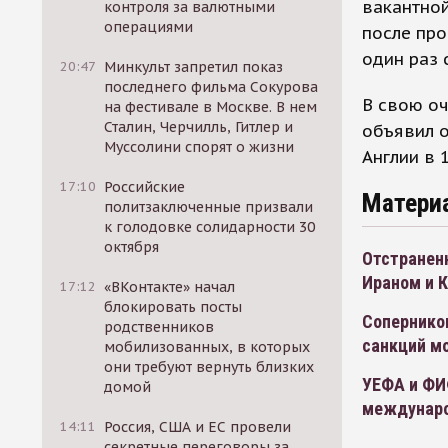
вакантной
контроля за валютными
операциями
после про
один раз 
20:47
Минкульт запретил показ
последнего фильма Сокурова
В свою оч
на фестивале в Москве. В нем
Сталин, Черчилль, Гитлер и
объявил о
Муссолини спорят о жизни
Англии в 
17:10
Российские
Матери
политзаключенные призвали
к голодовке солидарности 30
октября
Отстраненн
Ираном и 
17:12
«ВКонтакте» начал
блокировать посты
Сопернико
родственников
санкций м
мобилизованных, в которых
они требуют вернуть близких
УЕФА и ФИФ
домой
междунаро
14:11
Россия, США и ЕС провели
секретные переговоры за