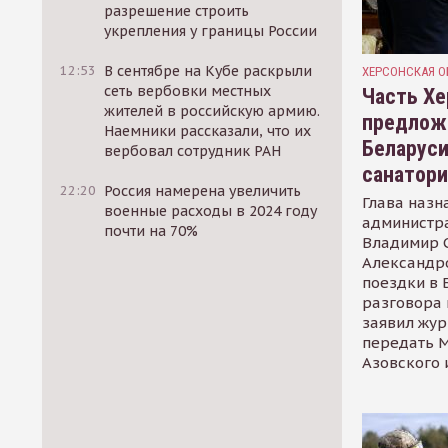
разрешение строить
укрепления у границы России
12:53
В сентябре на Кубе раскрыли
ХЕРСОНСКАЯ О
сеть вербовки местных
Часть Хе
жителей в российскую армию.
предлож
Наемники рассказали, что их
Беларуси
вербовал сотрудник РАН
санатор
22:20
Россия намерена увеличить
Глава назн
военные расходы в 2024 году
администр
почти на 70%
Владимир С
Александр
поездки в 
разговора 
заявил жур
передать М
Азовского 