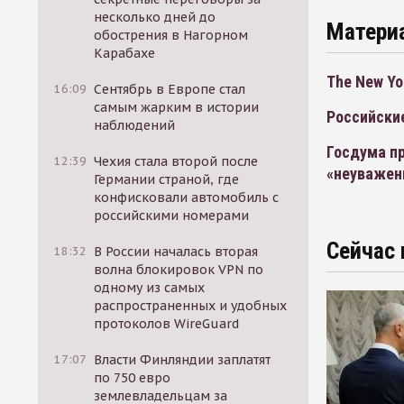
несколько дней до
Матери
обострения в Нагорном
Карабахе
The New Yo
16:09
Сентябрь в Европе стал
самым жарким в истории
Российски
наблюдений
Госдума пр
12:39
Чехия стала второй после
«неуважен
Германии страной, где
конфисковали автомобиль с
российскими номерами
Сейчас 
18:32
В России началась вторая
волна блокировок VPN по
одному из самых
распространенных и удобных
протоколов WireGuard
17:07
Власти Финляндии заплатят
по 750 евро
землевладельцам за