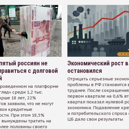
пятый россиян не
Экономический рост в
равиться с долговой
остановился
й
Отрицать серьезные эконо
проблемы в РФ становится 
проведенном на платформе
труднее. После сокращения
гляд» среди 1,2 тыс.
первом квартале на 0,6% в
арше 18 лет, 22%
квартал показал нулевой р
ов заявили, что не могут
экономики. Подавление кр
свои кредитные
и потребительского спроса
сти. При этом 18,5%
ЦБ дало свои результаты
 вынуждены тратить на
олее половины своего