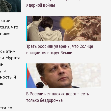
ядерной войны
екции
s.ru, что
нале
Треть россиян уверены, что Солнце
сь этим
вращается вокруг Земли
яли Мурата
ен
, я
ность. Я
нь
е
В России нет плохих дорог – есть
только бездорожье
ети со