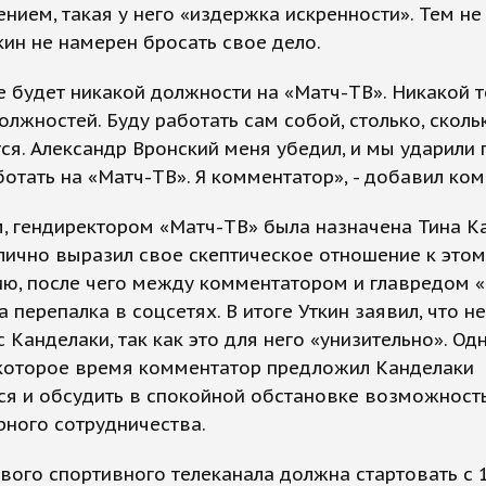
нием, такая у него «издержка искренности». Тем не
кин не намерен бросать свое дело.
е будет никакой должности на «Матч-ТВ». Никакой т
олжностей. Буду работать сам собой, столько, сколь
ся. Александр Вронский меня убедил, и мы ударили 
ботать на «Матч-ТВ». Я комментатор», - добавил ко
 гендиректором «Матч-ТВ» была назначена Тина Ка
лично выразил свое скептическое отношение к этом
ию, после чего между комментатором и главредом 
 перепалка в соцсетях. В итоге Уткин заявил, что не
с Канделаки, так как это для него «унизительно». Од
екоторое время комментатор предложил Канделаки
ся и обсудить в спокойной обстановке возможност
ного сотрудничества.
вого спортивного телеканала должна стартовать с 