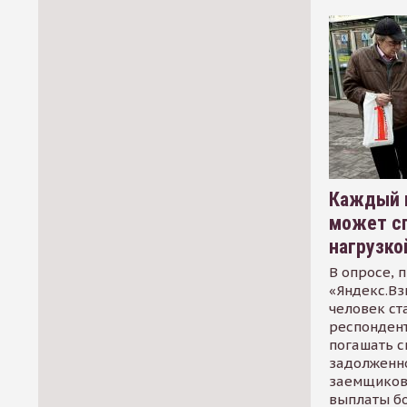
Каждый 
может сп
нагрузко
В опросе, 
«Яндекс.Вз
человек ст
респондент
погашать 
задолженно
заемщиков
выплаты б