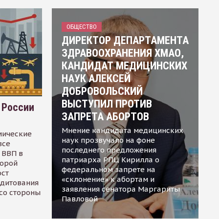
ОБЩЕСТВО
ДИРЕКТОР ДЕПАРТАМЕНТА
ЗДРАВООХРАНЕНИЯ ХМАО,
КАНДИДАТ МЕДИЦИНСКИХ
НАУК АЛЕКСЕЙ
ДОБРОВОЛЬСКИЙ
ВЫСТУПИЛ ПРОТИВ
 России
ЗАПРЕТА АБОРТОВ
Мнение кандидата медицинских
мические
наук прозвучало на фоне
все
последнего предложения
 ВВП в
патриарха РПЦ Кирилла о
торой
федеральном запрете на
ост
«склонение» к абортам и
едитования
заявления сенатора Маргариты
 со стороны
Павловой