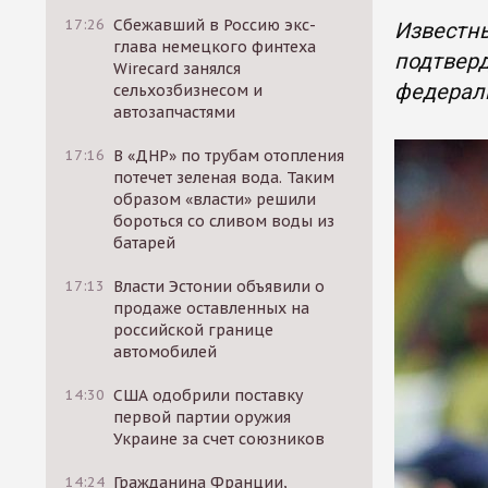
17:26
Сбежавший в Россию экс-
Известн
глава немецкого финтеха
подтверд
Wirecard занялся
федерал
сельхозбизнесом и
автозапчастями
17:16
В «ДНР» по трубам отопления
потечет зеленая вода. Таким
образом «власти» решили
бороться со сливом воды из
батарей
17:13
Власти Эстонии объявили о
продаже оставленных на
российской границе
автомобилей
14:30
США одобрили поставку
первой партии оружия
Украине за счет союзников
14:24
Гражданина Франции,