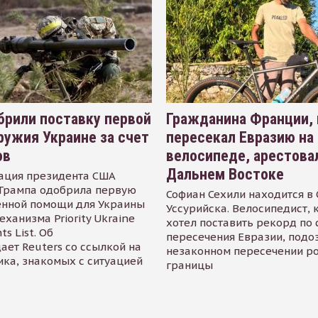
рили поставку первой
Гражданина Франции,
ружия Украине за счет
пересекал Евразию на
ов
велосипеде, арестова
Дальнем Востоке
ация президента США
Трампа одобрила первую
Софиан Сехили находится в
енной помощи для Украины
Уссурийска. Велосипедист,
еханизма Priority Ukraine
хотел поставить рекорд по 
s List. Об
пересечения Евразии, подо
ает Reuters со ссылкой на
незаконном пересечении р
ика, знакомых с ситуацией
границы