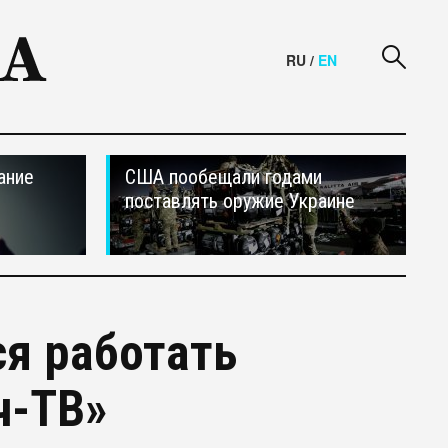
RU
/
EN
ание
США пообещали годами
поставлять оружие Украине
ся работать
ч-ТВ»