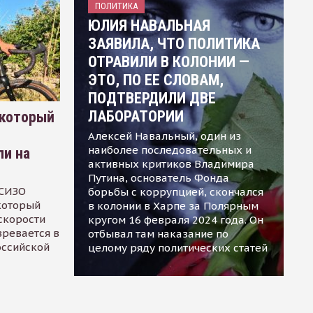
ПОЛИТИКА
ЮЛИЯ НАВАЛЬНАЯ
ЗАЯВИЛА, ЧТО ПОЛИТИКА
ОТРАВИЛИ В КОЛОНИИ —
ЭТО, ПО ЕЕ СЛОВАМ,
ПОДТВЕРДИЛИ ДВЕ
ЛАБОРАТОРИИ
 который
Алексей Навальный, один из
наиболее последовательных и
ли на
активных критиков Владимира
Путина, основатель Фонда
 СИЗО
борьбы с коррупцией, скончался
 который
в колонии в Харпе за Полярным
скорости
кругом 16 февраля 2024 года. Он
зревается в
отбывал там наказание по
оссийской
целому ряду политических статей