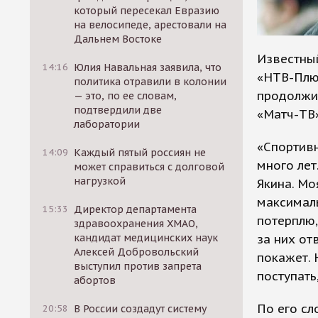
который пересекал Евразию
на велосипеде, арестовали на
Дальнем Востоке
Известны
14:16
Юлия Навальная заявила, что
«НТВ-Плюс
политика отравили в колонии
продолжи
— это, по ее словам,
подтвердили две
«Матч-ТВ»
лаборатории
«Спортивн
14:09
Каждый пятый россиян не
много лет
может справиться с долговой
нагрузкой
Якина. Мо
максималь
15:33
Директор департамента
потерплю,
здравоохранения ХМАО,
за них от
кандидат медицинских наук
Алексей Добровольский
покажет. 
выступил против запрета
поступать
абортов
По его сл
20:58
В России создадут систему