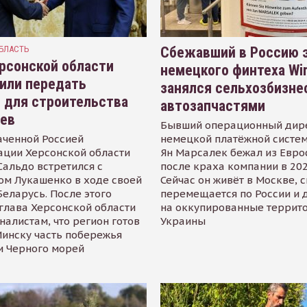
БЛАСТЬ
Сбежавший в Россию э
рсонской области
немецкого финтеха Wi
или передать
занялся сельхозбизне
 для строительства
автозапчастями
иев
Бывший операционный дир
аченной Россией
немецкой платёжной систем
ации Херсонской области
Ян Марсалек бежал из Евр
альдо встретился с
после краха компании в 202
ом Лукашенко в ходе своей
Сейчас он живёт в Москве, 
Беларусь. После этого
перемещается по России и 
глава Херсонской области
на оккупированные террит
налистам, что регион готов
Украины
инску часть побережья
и Черного морей