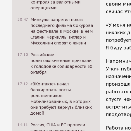
контроля за валютными
своим мне
операциями
сейчас Ут
20:47
Минкульт запретил показ
«У меня н
последнего фильма Сокурова
на фестивале в Москве. В нем
никаких д
Сталин, Черчилль, Гитлер и
потребует
Муссолини спорят о жизни
Я буду ра
17:10
Российские
Напомним,
политзаключенные призвали
к голодовке солидарности 30
Уткин пуб
октября
назначен
произошла
17:12
«ВКонтакте» начал
блокировать посты
работать 
родственников
спустя н
мобилизованных, в которых
встретить
они требуют вернуть близких
домой
плодотвор
14:11
Россия, США и ЕС провели
Работа но
секретные переговоры за