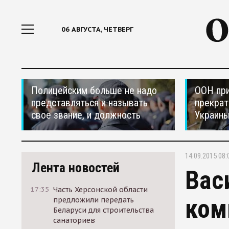
06 АВГУСТА, ЧЕТВЕРГ
Полицейским больше не надо
ООН при
представляться и называть
прекрат
свое звание, и должность
Украин
14.09.2015 08:
Лента новостей
Вас
17:35
Часть Херсонской области
ком
предложили передать
Беларуси для строительства
санаториев