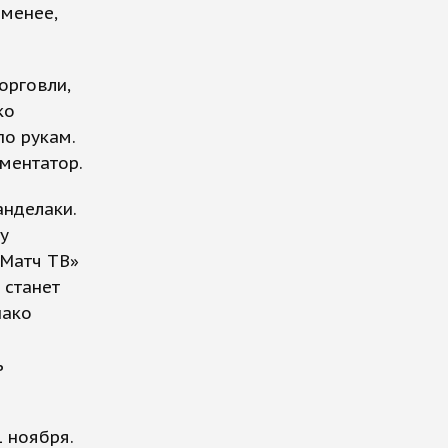
 менее,
орговли,
ко
по рукам.
мментатор.
нделаки.
у
«Матч ТВ»
 станет
нако
ь
1 ноября.