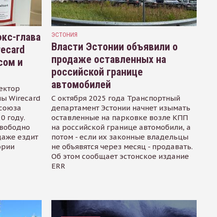
кс-глава
ЭСТОНИЯ
Власти Эстонии объявили о
recard
продаже оставленных на
сом и
российской границе
автомобилей
ектор
ы Wirecard
С октября 2025 года Транспортный
осоюза
департамент Эстонии начнет изымать
0 году.
оставленные на парковке возле КПП
свободно
на российской границе автомобили, а
даже ездит
потом - если их законные владельцы
ории
не объявятся через месяц - продавать.
Об этом сообщает эстонское издание
ERR