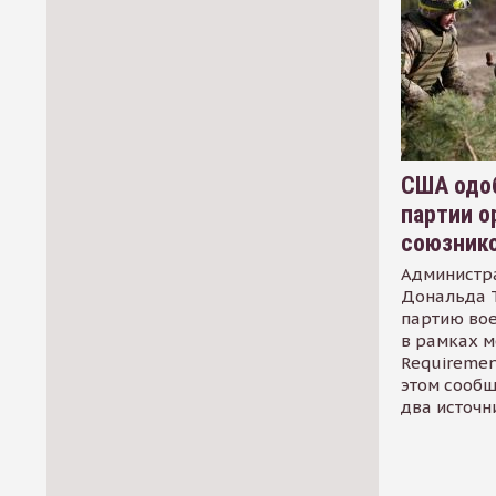
США одоб
партии о
союзник
Администр
Дональда 
партию во
в рамках м
Requirement
этом сообщ
два источн