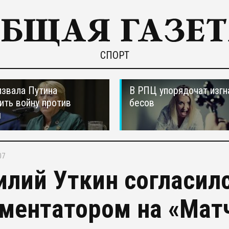
СПОРТ
звала Путина
В РПЦ упорядочат изгн
ить войну против
бесов
ы
07
илий Уткин согласил
ментатором на «Мат