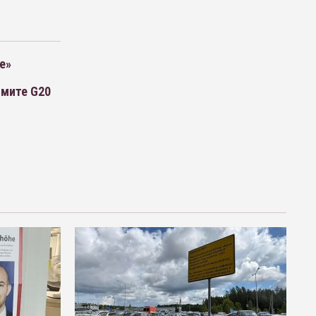
е»
ммите G20