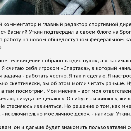
й комментатор и главный редактор спортивной дир
» Василий Уткин подтвердил в своем блоге на Sport
т работу на новом общедоступном федеральном ка
.
ое телевидение собрано в один пучок; а я занимаю
. Я считаю себя игроком «Спартака», в который нан
я задача - работать честно. Я так и сделаю. Я настро
но скептически, вы об этом могли читать раньше. Ну
 а там посмотрим. Мои мнения - вот моя ответствен
вечаю; никуда не деваюсь. Ошибусь - извинюсь, жиз
Не стесняюсь извиняться. Но решение о том, как мн
, - исключительно мое личное дело», - написал Уткин.
овам, он и дальше будет знакомить пользователей с