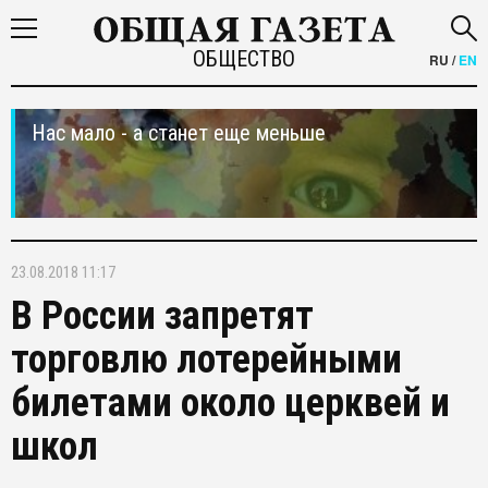
ОБЩЕСТВО
RU
/
EN
Нас мало - а станет еще меньше
23.08.2018 11:17
В России запретят
торговлю лотерейными
билетами около церквей и
школ