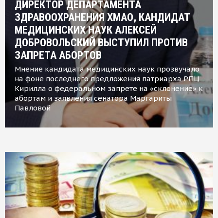
ДИРЕКТОР ДЕПАРТАМЕНТА
ЗДРАВООХРАНЕНИЯ ХМАО, КАНДИДАТ
МЕДИЦИНСКИХ НАУК АЛЕКСЕЙ
ДОБРОВОЛЬСКИЙ ВЫСТУПИЛ ПРОТИВ
ЗАПРЕТА АБОРТОВ
Мнение кандидата медицинских наук прозвучало
на фоне последнего предложения патриарха РПЦ
Кирилла о федеральном запрете на «склонение» к
абортам и заявления сенатора Маргариты
Павловой