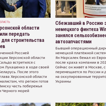
БЛАСТЬ
Сбежавший в Россию э
рсонской области
немецкого финтеха Wi
или передать
занялся сельхозбизне
 для строительства
автозапчастями
иев
Бывший операционный дир
аченной Россией
немецкой платёжной систем
ации Херсонской области
Ян Марсалек бежал из Евр
альдо встретился с
после краха компании в 202
ом Лукашенко в ходе своей
Сейчас он живёт в Москве, 
Беларусь. После этого
перемещается по России и 
глава Херсонской области
на оккупированные террит
налистам, что регион готов
Украины
инску часть побережья
и Черного морей