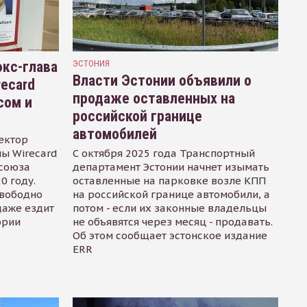
кс-глава
ЭСТОНИЯ
Власти Эстонии объявили о
recard
продаже оставленных на
сом и
российской границе
автомобилей
ектор
ы Wirecard
С октября 2025 года Транспортный
осоюза
департамент Эстонии начнет изымать
0 году.
оставленные на парковке возле КПП
свободно
на российской границе автомобили, а
даже ездит
потом - если их законные владельцы
ории
не объявятся через месяц - продавать.
Об этом сообщает эстонское издание
ERR