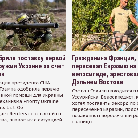
рили поставку первой
Гражданина Франции,
ружия Украине за счет
пересекал Евразию на
ов
велосипеде, арестова
Дальнем Востоке
ация президента США
Трампа одобрила первую
Софиан Сехили находится в
енной помощи для Украины
Уссурийска. Велосипедист,
еханизма Priority Ukraine
хотел поставить рекорд по 
s List. Об
пересечения Евразии, подо
ает Reuters со ссылкой на
незаконном пересечении р
ика, знакомых с ситуацией
границы