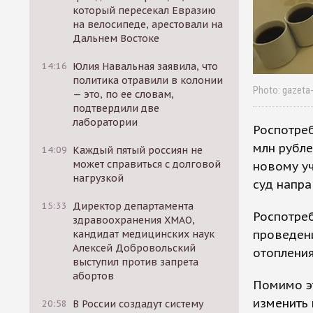
который пересекал Евразию
на велосипеде, арестовали на
Дальнем Востоке
14:16
Юлия Навальная заявила, что
политика отравили в колонии
Photo: gazeta-
— это, по ее словам,
подтвердили две
лаборатории
Роспотре
млн рубле
14:09
Каждый пятый россиян не
может справиться с долговой
новому уч
нагрузкой
суд напра
15:33
Директор департамента
Роспотре
здравоохранения ХМАО,
проведени
кандидат медицинских наук
Алексей Добровольский
отопления
выступил против запрета
абортов
Помимо э
изменить 
20:58
В России создадут систему