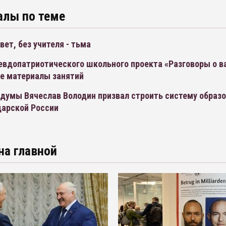
алы по теме
свет, без учителя - тьма
севдопатриотического школьного проекта «Разговоры о 
се материалы занятий
думы Вячеслав Володин призвал строить систему образо
царской России
на главной