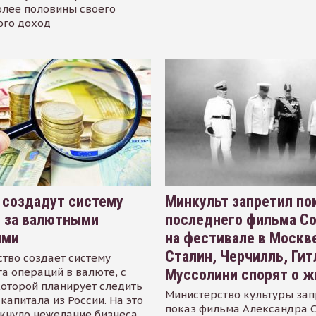
олее половины своего
ого доход
 создадут систему
Минкульт запретил по
я за валютными
последнего фильма С
ями
на фестивале в Москве
Сталин, Черчилль, Гит
тво создает систему
а операций в валюте, с
Муссолини спорят о ж
оторой планирует следить
Министерство культуры зап
капитала из России. На это
показ фильма Александра 
кнуло нежелание бизнеса