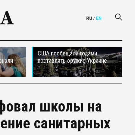
RU
/
EN
США пообещали годами
знали
поставлять оружие Украине
фовал школы на
шение санитарных