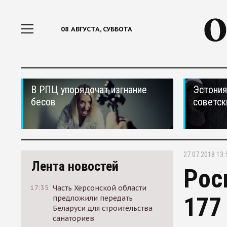
08 АВГУСТА, СУББОТА
В РПЦ упорядочат изгнание
Эстония
бесов
советск
27.07.2018 13:
Лента новостей
Рос
17:35
Часть Херсонской области
177
предложили передать
Беларуси для строительства
санаториев