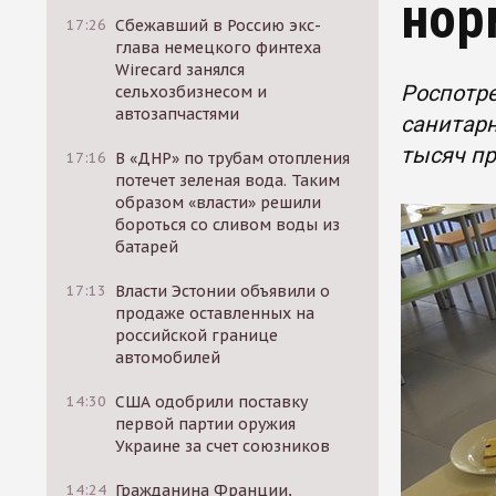
нор
17:26
Сбежавший в Россию экс-
глава немецкого финтеха
Wirecard занялся
​Роспотр
сельхозбизнесом и
автозапчастями
санитарн
тысяч п
17:16
В «ДНР» по трубам отопления
потечет зеленая вода. Таким
образом «власти» решили
бороться со сливом воды из
батарей
17:13
Власти Эстонии объявили о
продаже оставленных на
российской границе
автомобилей
14:30
США одобрили поставку
первой партии оружия
Украине за счет союзников
14:24
Гражданина Франции,