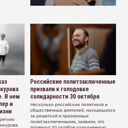
каз
Российские политзаключенные
окурова
призвали к голодовке
. В нем
солидарности 30 октября
лер и
Несколько российских политиков и
общественных деятелей, находящихся
изни
за решеткой и признанных
ретило
политзаключенными, заявили, что
Сокурова
проведут 30 октября однодневную