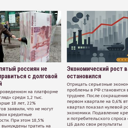
пятый россиян не
Экономический рост в
равиться с долговой
остановился
й
Отрицать серьезные эконо
проблемы в РФ становится 
проведенном на платформе
труднее. После сокращения
гляд» среди 1,2 тыс.
первом квартале на 0,6% в
арше 18 лет, 22%
квартал показал нулевой р
ов заявили, что не могут
экономики. Подавление кр
свои кредитные
и потребительского спроса
сти. При этом 18,5%
ЦБ дало свои результаты
 вынуждены тратить на