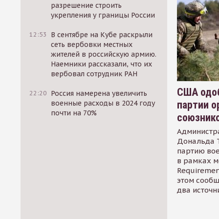
разрешение строить
укрепления у границы России
12:53
В сентябре на Кубе раскрыли
сеть вербовки местных
жителей в российскую армию.
Наемники рассказали, что их
вербовал сотрудник РАН
США одоб
22:20
Россия намерена увеличить
партии о
военные расходы в 2024 году
почти на 70%
союзник
Администр
Дональда 
партию во
в рамках м
Requirement
этом сообщ
два источн