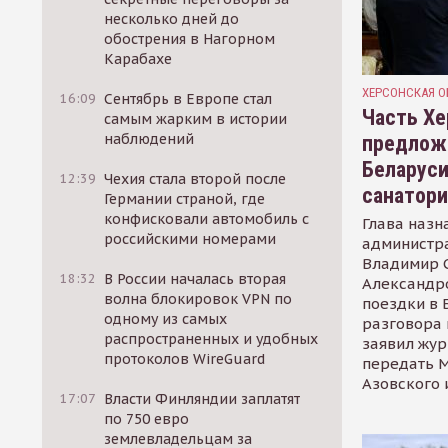
несколько дней до
обострения в Нагорном
Карабахе
ХЕРСОНСКАЯ О
16:09
Сентябрь в Европе стал
Часть Хе
самым жарким в истории
наблюдений
предлож
Беларуси
12:39
Чехия стала второй после
санатор
Германии страной, где
конфисковали автомобиль с
Глава назн
российскими номерами
администр
Владимир С
18:32
В России началась вторая
Александр
волна блокировок VPN по
поездки в 
одному из самых
разговора 
распространенных и удобных
заявил жур
протоколов WireGuard
передать М
Азовского 
17:07
Власти Финляндии заплатят
по 750 евро
землевладельцам за