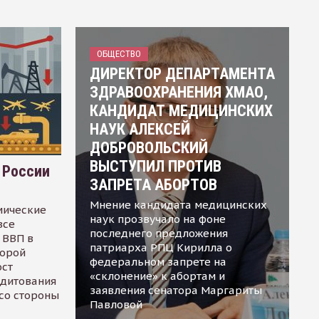
ОБЩЕСТВО
ДИРЕКТОР ДЕПАРТАМЕНТА
ЗДРАВООХРАНЕНИЯ ХМАО,
КАНДИДАТ МЕДИЦИНСКИХ
НАУК АЛЕКСЕЙ
ДОБРОВОЛЬСКИЙ
ВЫСТУПИЛ ПРОТИВ
 России
ЗАПРЕТА АБОРТОВ
Мнение кандидата медицинских
мические
наук прозвучало на фоне
все
последнего предложения
 ВВП в
патриарха РПЦ Кирилла о
торой
федеральном запрете на
ост
«склонение» к абортам и
едитования
заявления сенатора Маргариты
 со стороны
Павловой