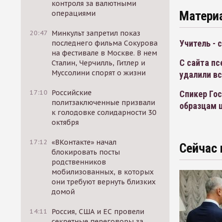
контроля за валютными
Матери
операциями
20:47
Минкульт запретил показ
Учитель - 
последнего фильма Сокурова
на фестивале в Москве. В нем
С сайта п
Сталин, Черчилль, Гитлер и
Муссолини спорят о жизни
удалили в
17:10
Российские
Спикер Гос
политзаключенные призвали
образцам 
к голодовке солидарности 30
октября
17:12
«ВКонтакте» начал
Сейчас 
блокировать посты
родственников
мобилизованных, в которых
они требуют вернуть близких
домой
14:11
Россия, США и ЕС провели
секретные переговоры за