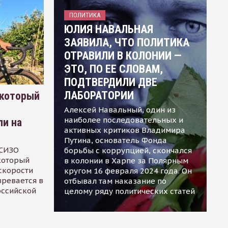
ПОЛИТИКА
ЮЛИЯ НАВАЛЬНАЯ
ЗАЯВИЛА, ЧТО ПОЛИТИКА
ОТРАВИЛИ В КОЛОНИИ —
ЭТО, ПО ЕЕ СЛОВАМ,
ПОДТВЕРДИЛИ ДВЕ
ЛАБОРАТОРИИ
 который
Алексей Навальный, один из
наиболее последовательных и
ли на
активных критиков Владимира
Путина, основатель Фонда
 СИЗО
борьбы с коррупцией, скончался
 который
в колонии в Харпе за Полярным
скорости
кругом 16 февраля 2024 года. Он
зревается в
отбывал там наказание по
оссийской
целому ряду политических статей