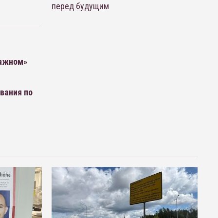
перед будущим
важном»
вания по