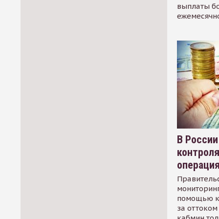
выплаты б
ежемесячн
В России
контрол
операци
Правительс
мониторинг
помощью к
за оттоком 
кабмин тол