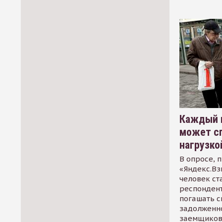
Каждый 
может сп
нагрузко
В опросе, 
«Яндекс.Вз
человек ст
респондент
погашать 
задолженно
заемщиков