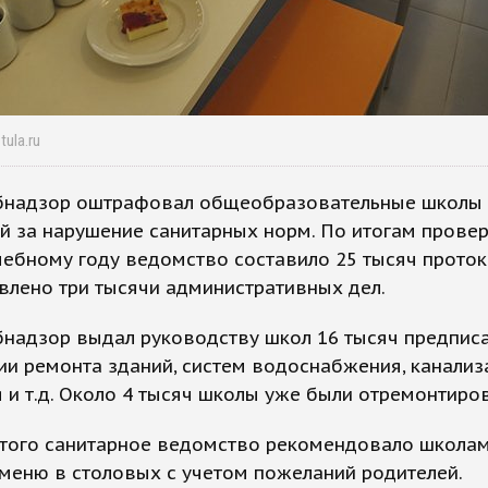
tula.ru
бнадзор оштрафовал общеобразовательные школы 
й за нарушение санитарных норм. По итогам провер
ебному году ведомство составило 25 тысяч проток
влено три тысячи административных дел.
бнадзор выдал руководству школ 16 тысяч предпис
и ремонта зданий, систем водоснабжения, канализ
 и т.д. Около 4 тысяч школы уже были отремонтиро
того санитарное ведомство рекомендовало школам
меню в столовых с учетом пожеланий родителей.