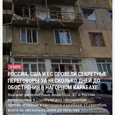
В МИРЕ
РОССИЯ, США И ЕС ПРОВЕЛИ СЕКРЕТНЫЕ
ПЕРЕГОВОРЫ ЗА НЕСКОЛЬКО ДНЕЙ ДО
ОБОСТРЕНИЯ В НАГОРНОМ КАРАБАХЕ
Высшие должностные лица США, ЕС и России
встретились в Стамбуле для обсуждения
противостояния в Нагорном Карабахе 17 сентября,
всего за несколько дней до того, как