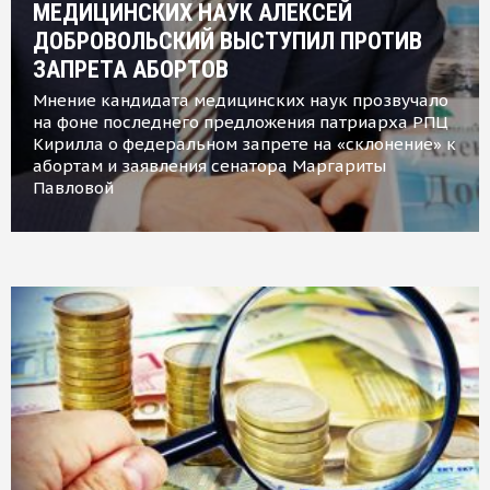
МЕДИЦИНСКИХ НАУК АЛЕКСЕЙ
ДОБРОВОЛЬСКИЙ ВЫСТУПИЛ ПРОТИВ
ЗАПРЕТА АБОРТОВ
Мнение кандидата медицинских наук прозвучало
на фоне последнего предложения патриарха РПЦ
Кирилла о федеральном запрете на «склонение» к
абортам и заявления сенатора Маргариты
Павловой