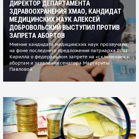
ДИРЕКТОР ДЕПАРТАМЕНТА
ЗДРАВООХРАНЕНИЯ ХМАО, КАНДИДАТ
МЕДИЦИНСКИХ НАУК АЛЕКСЕЙ
ДОБРОВОЛЬСКИЙ ВЫСТУПИЛ ПРОТИВ
ЗАПРЕТА АБОРТОВ
Мнение кандидата медицинских наук прозвучало
на фоне последнего предложения патриарха РПЦ
Кирилла о федеральном запрете на «склонение» к
абортам и заявления сенатора Маргариты
Павловой