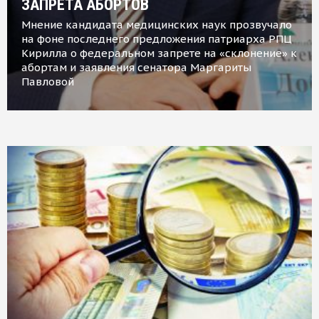
ЗАПРЕТА АБОРТОВ
Мнение кандидата медицинских наук прозвучало
на фоне последнего предложения патриарха РПЦ
Кирилла о федеральном запрете на «склонение» к
абортам и заявления сенатора Маргариты
Павловой