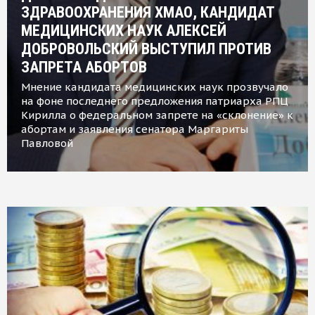
ЗДРАВООХРАНЕНИЯ ХМАО, КАНДИДАТ
МЕДИЦИНСКИХ НАУК АЛЕКСЕЙ
ДОБРОВОЛЬСКИЙ ВЫСТУПИЛ ПРОТИВ
ЗАПРЕТА АБОРТОВ
Мнение кандидата медицинских наук прозвучало
на фоне последнего предложения патриарха РПЦ
Кирилла о федеральном запрете на «склонение» к
абортам и заявления сенатора Маргариты
Павловой