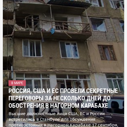
В МИРЕ
РОССИЯ, США И ЕС ПРОВЕЛИ СЕКРЕТНЫЕ
ПЕРЕГОВОРЫ ЗА НЕСКОЛЬКО ДНЕЙ ДО
ОБОСТРЕНИЯ В НАГОРНОМ КАРАБАХЕ
Высшие должностные лица США, ЕС и России
встретились в Стамбуле для обсуждения
противостояния в Нагорном Карабахе 17 сентября,