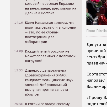
который пересекал Евразию
на велосипеде, арестовали на
Дальнем Востоке
14:16
Юлия Навальная заявила, что
политика отравили в колонии
Photo: Prisnil
— это, по ее словам,
подтвердили две
лаборатории
Депутаты
причиной 
14:09
Каждый пятый россиян не
может справиться с долговой
сентября.
нагрузкой
праздничн
15:33
Директор департамента
Соответс
здравоохранения ХМАО,
направил 
кандидат медицинских наук
Алексей Добровольский
Владимир
выступил против запрета
абортов
«Прошу В
родителе
20:58
В России создадут систему