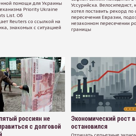
енной помощи для Украины
Уссурийска. Велосипедист,
еханизма Priority Ukraine
хотел поставить рекорд по 
s List. Об
пересечения Евразии, подо
ает Reuters со ссылкой на
незаконном пересечении р
ика, знакомых с ситуацией
границы
пятый россиян не
Экономический рост в
равиться с долговой
остановился
й
Отрицать серьезные эконо