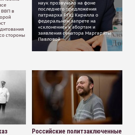
наук прозвучало на фоне
все
последнего предложения
 ВВП в
патриарха РПЦ Кирилла о
торой
федеральном запрете на
ост
«склонение» к абортам и
едитования
заявления сенатора Маргариты
 со стороны
Павловой
каз
Российские политзаключенные