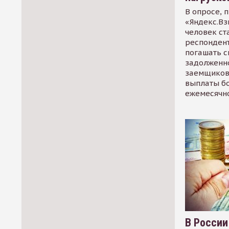
В опросе, 
«Яндекс.Вз
человек ст
респондент
погашать 
задолженно
заемщиков
выплаты б
ежемесячн
В России