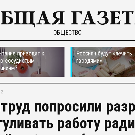
ОБЩЕСТВО
итание приводит к
Россиян будут «лечить
но-сосудистым
гвоздями»
ваниям?
12
труд попросили раз
гуливать работу рад