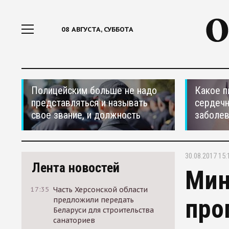
08 АВГУСТА, СУББОТА
Полицейским больше не надо
Какое п
представляться и называть
сердеч
свое звание, и должность
заболе
30.08.2017 15:
Лента новостей
Мин
17:35
Часть Херсонской области
про
предложили передать
Беларуси для строительства
санаториев