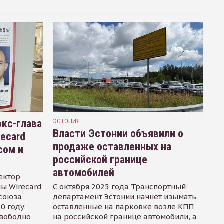
кс-глава
ЭСТОНИЯ
Власти Эстонии объявили о
recard
продаже оставленных на
сом и
российской границе
автомобилей
ектор
ы Wirecard
С октября 2025 года Транспортный
осоюза
департамент Эстонии начнет изымать
0 году.
оставленные на парковке возле КПП
свободно
на российской границе автомобили, а