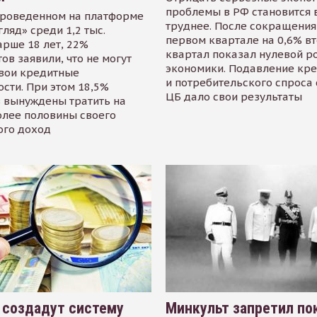
проблемы в РФ становится 
проведенном на платформе
труднее. После сокращения
гляд» среди 1,2 тыс.
первом квартале на 0,6% в
арше 18 лет, 22%
квартал показал нулевой р
ов заявили, что не могут
экономики. Подавление кр
свои кредитные
и потребительского спроса
сти. При этом 18,5%
ЦБ дало свои результаты
 вынуждены тратить на
олее половины своего
ого доход
 создадут систему
Минкульт запретил по