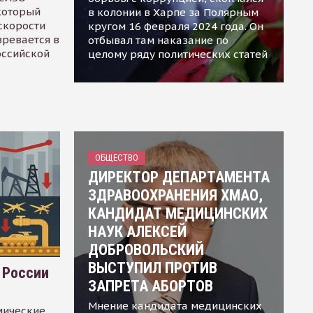
 который
в колонии в Харпе за Полярным
скорости
кругом 16 февраля 2024 года. Он
зревается в
отбывал там наказание по
оссийской
целому ряду политических статей
ОБЩЕСТВО
ДИРЕКТОР ДЕПАРТАМЕНТА
ЗДРАВООХРАНЕНИЯ ХМАО,
КАНДИДАТ МЕДИЦИНСКИХ
НАУК АЛЕКСЕЙ
ДОБРОВОЛЬСКИЙ
ВЫСТУПИЛ ПРОТИВ
 России
ЗАПРЕТА АБОРТОВ
Мнение кандидата медицинских
мические