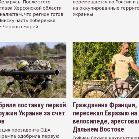
Беларусь. После этого
перемещается по России и 
глава Херсонской области
на оккупированные террит
налистам, что регион готов
Украины
инску часть побережья
и Черного морей
рили поставку первой
Гражданина Франции,
ружия Украине за счет
пересекал Евразию на
ов
велосипеде, арестова
Дальнем Востоке
ация президента США
Трампа одобрила первую
Софиан Сехили находится в