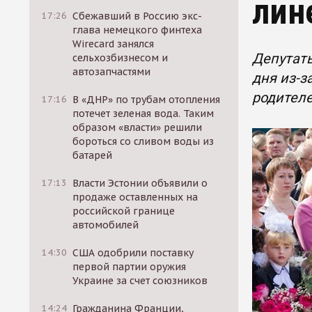
лин
17:26
Сбежавший в Россию экс-
глава немецкого финтеха
Wirecard занялся
Депутаты
сельхозбизнесом и
автозапчастями
дня из-з
родител
17:16
В «ДНР» по трубам отопления
потечет зеленая вода. Таким
образом «власти» решили
бороться со сливом воды из
батарей
17:13
Власти Эстонии объявили о
продаже оставленных на
российской границе
автомобилей
14:30
США одобрили поставку
первой партии оружия
Украине за счет союзников
14:24
Гражданина Франции,