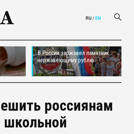
RU
/
EN
В России заржавел памятник
нержавеющему рублю
решить россиянам
и школьной