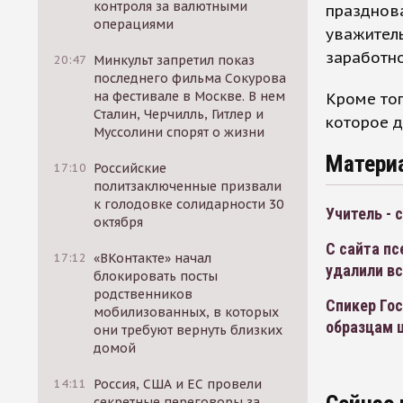
контроля за валютными
празднова
операциями
уважитель
заработно
20:47
Минкульт запретил показ
последнего фильма Сокурова
на фестивале в Москве. В нем
Кроме тог
Сталин, Черчилль, Гитлер и
которое д
Муссолини спорят о жизни
Матери
17:10
Российские
политзаключенные призвали
к голодовке солидарности 30
Учитель - 
октября
С сайта п
17:12
«ВКонтакте» начал
удалили в
блокировать посты
родственников
Спикер Гос
мобилизованных, в которых
образцам 
они требуют вернуть близких
домой
14:11
Россия, США и ЕС провели
секретные переговоры за