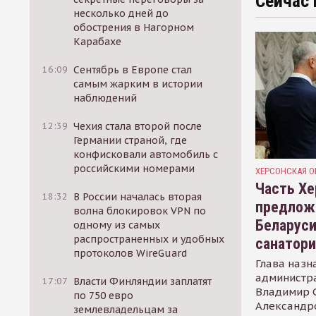
Сейчас 
несколько дней до
обострения в Нагорном
Карабахе
16:09
Сентябрь в Европе стал
самым жарким в истории
наблюдений
12:39
Чехия стала второй после
Германии страной, где
конфисковали автомобиль с
российскими номерами
ХЕРСОНСКАЯ О
Часть Хе
18:32
В России началась вторая
предлож
волна блокировок VPN по
Беларуси
одному из самых
распространенных и удобных
санатор
протоколов WireGuard
Глава назн
администр
17:07
Власти Финляндии заплатят
Владимир С
по 750 евро
Александр
землевладельцам за