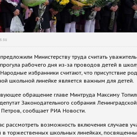
os.su
 предложили Министерству труда считать уважител
прогула рабочего дня из-за проводов детей в школ
 Народные избранники считают, что присутствие ро
ой школьной линейке является важным для детей.
твующее обращение главе Минтруда Максиму Топил
депутат Законодательного собрания Ленинградской
 Петров, сообщает РИА Новости.
ас рассмотреть возможность включения случаев уч
й в торжественных школьных линейках, посвященн