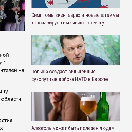
Симптомы «кентавра» и новые штаммы
коронавируса вызывают тревогу
ьной
у 1
дителей на
Польша создаст сильнейшие
сухопутные войска НАТО в Европе
ину
 области
астия
ых
Алкоголь может быть полезен людям