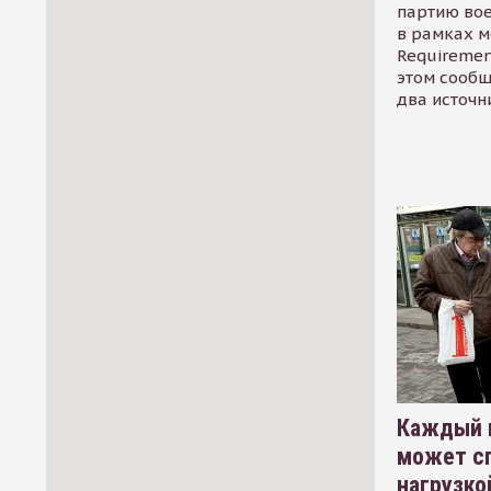
партию во
в рамках м
Requirement
этом сообщ
два источн
Каждый 
может сп
нагрузко