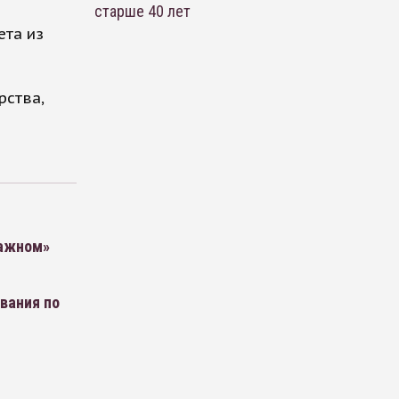
старше 40 лет
ета из
рства,
важном»
вания по