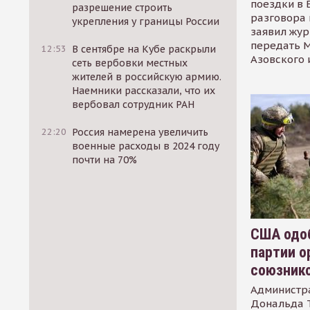
поездки в 
разрешение строить
разговора 
укрепления у границы России
заявил жур
передать М
12:53
В сентябре на Кубе раскрыли
Азовского 
сеть вербовки местных
жителей в российскую армию.
Наемники рассказали, что их
вербовал сотрудник РАН
22:20
Россия намерена увеличить
военные расходы в 2024 году
почти на 70%
США одоб
партии о
союзник
Администр
Дональда 