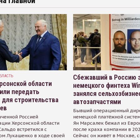
на главной
БЛАСТЬ
Сбежавший в Россию э
рсонской области
немецкого финтеха Wi
или передать
занялся сельхозбизне
 для строительства
автозапчастями
иев
Бывший операционный дир
аченной Россией
немецкой платёжной систем
ации Херсонской области
Ян Марсалек бежал из Евр
альдо встретился с
после краха компании в 202
ом Лукашенко в ходе своей
Сейчас он живёт в Москве, 