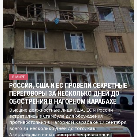
В МИРЕ
РОССИЯ, США И ЕС ПРОВЕЛИ СЕКРЕТНЫЕ
ПЕРЕГОВОРЫ ЗА НЕСКОЛЬКО ДНЕЙ ДО
ОБОСТРЕНИЯ В НАГОРНОМ КАРАБАХЕ
Высшие должностные лица США, ЕС и России
встретились в Стамбуле для обсуждения
противостояния в Нагорном Карабахе 17 сентября,
всего за несколько дней до того, как
Азербайджан начал обстрел непризнанной