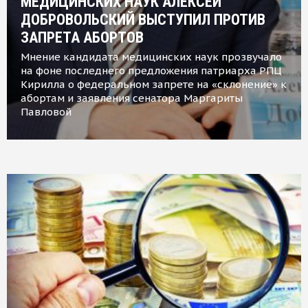
МЕДИЦИНСКИХ НАУК АЛЕКСЕЙ
ДОБРОВОЛЬСКИЙ ВЫСТУПИЛ ПРОТИВ
ЗАПРЕТА АБОРТОВ
Мнение кандидата медицинских наук прозвучало
на фоне последнего предложения патриарха РПЦ
Кирилла о федеральном запрете на «склонение» к
абортам и заявления сенатора Маргариты
Павловой