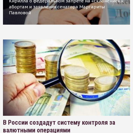
Кирилла о федеральном запрете на «склонение» к
абортам и заявления сенатора Маргариты
Павловой
В России создадут систему контроля за
валютными операциями