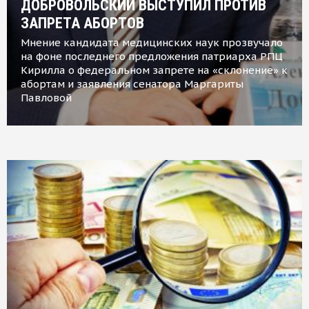
ДОБРОВОЛЬСКИЙ ВЫСТУПИЛ ПРОТИВ
ЗАПРЕТА АБОРТОВ
Мнение кандидата медицинских наук прозвучало
на фоне последнего предложения патриарха РПЦ
Кирилла о федеральном запрете на «склонение» к
абортам и заявления сенатора Маргариты
Павловой