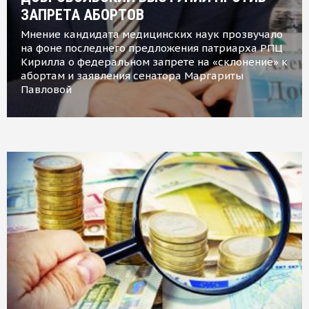
ЗАПРЕТА АБОРТОВ
Мнение кандидата медицинских наук прозвучало
на фоне последнего предложения патриарха РПЦ
Кирилла о федеральном запрете на «склонение» к
абортам и заявления сенатора Маргариты
Павловой