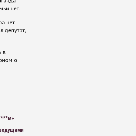
аганда
мьи нет.
ра нет
л депутат,
а в
оном о
****м»
 ведущими