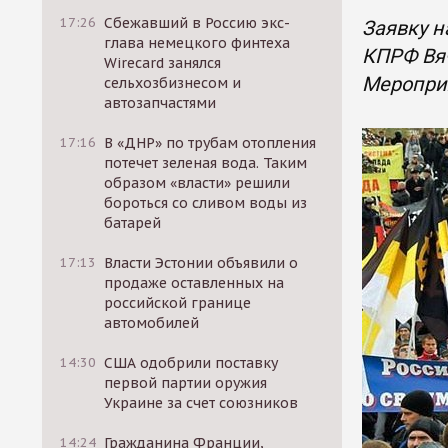
17:26
Сбежавший в Россию экс-
Заявку н
глава немецкого финтеха
КПРФ Вяч
Wirecard занялся
Меропри
сельхозбизнесом и
автозапчастями
17:16
В «ДНР» по трубам отопления
потечет зеленая вода. Таким
образом «власти» решили
бороться со сливом воды из
батарей
17:13
Власти Эстонии объявили о
продаже оставленных на
российской границе
автомобилей
14:30
США одобрили поставку
первой партии оружия
Украине за счет союзников
14:24
Гражданина Франции,