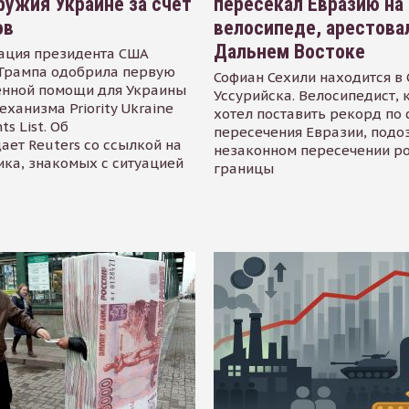
ружия Украине за счет
пересекал Евразию на
ов
велосипеде, арестова
Дальнем Востоке
ация президента США
Трампа одобрила первую
Софиан Сехили находится в
енной помощи для Украины
Уссурийска. Велосипедист,
еханизма Priority Ukraine
хотел поставить рекорд по 
s List. Об
пересечения Евразии, подо
ает Reuters со ссылкой на
незаконном пересечении р
ика, знакомых с ситуацией
границы