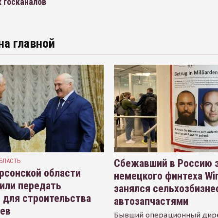
х госканалов
на главной
БЛАСТЬ
Сбежавший в Россию э
рсонской области
немецкого финтеха Wi
или передать
занялся сельхозбизне
 для строительства
автозапчастями
иев
Бывший операционный дир