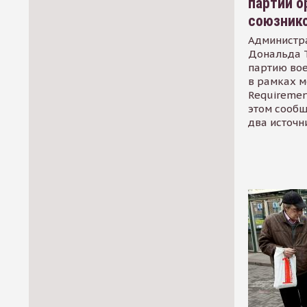
партии о
союзник
Администр
Дональда 
партию во
в рамках м
Requirement
этом сообщ
два источн