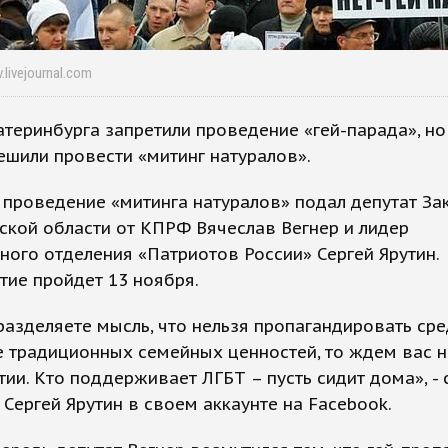
v.livejournal.com
атеринбурга запретили проведение «гей-парада», н
ешили провести «митинг натуралов».
 проведение «митинга натуралов» подал депутат За
кой области от КПРФ Вячеслав Вегнер и лидер
ного отделения «Патриотов России» Сергей Ярутин.
ие пройдет 13 ноября.
разделяете мысль, что нельзя пропагандировать сре
 традиционных семейных ценностей, то ждем вас н
ии. Кто поддерживает ЛГБТ – пусть сидит дома», -
 Сергей Ярутин в своем аккаунте на Facebook.