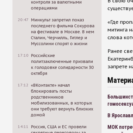
В свою оч
контроля за валютными
существуе
операциями
20:47
Минкульт запретил показ
«Где проп
последнего фильма Сокурова
митинга н
на фестивале в Москве. В нем
слова кот
Сталин, Черчилль, Гитлер и
Муссолини спорят о жизни
Ранее све
17:10
Российские
Екатерин
политзаключенные призвали
запрете н
к голодовке солидарности 30
октября
Матери
17:12
«ВКонтакте» начал
блокировать посты
Большинст
родственников
мобилизованных, в которых
гомосексу
они требуют вернуть близких
В Ярославл
домой
МОК потре
14:11
Россия, США и ЕС провели
секретные переговоры за