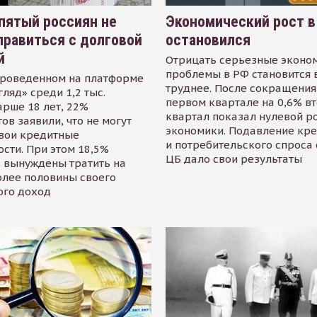
пятый россиян не
Экономический рост в
равиться с долговой
остановился
й
Отрицать серьезные эконо
проблемы в РФ становится 
проведенном на платформе
труднее. После сокращения
гляд» среди 1,2 тыс.
первом квартале на 0,6% в
арше 18 лет, 22%
квартал показал нулевой р
ов заявили, что не могут
экономики. Подавление кр
свои кредитные
и потребительского спроса
сти. При этом 18,5%
ЦБ дало свои результаты
 вынуждены тратить на
олее половины своего
ого доход