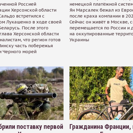
аченной Россией
немецкой платёжной систем
ации Херсонской области
Ян Марсалек бежал из Евр
альдо встретился с
после краха компании в 202
ом Лукашенко в ходе своей
Сейчас он живёт в Москве, 
Беларусь. После этого
перемещается по России и 
глава Херсонской области
на оккупированные террит
налистам, что регион готов
Украины
инску часть побережья
и Черного морей
рили поставку первой
Гражданина Франции,