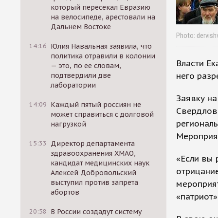
который пересекал Евразию
на велосипеде, арестовали на
Дальнем Востоке
Photo: dervish
14:16
Юлия Навальная заявила, что
политика отравили в колонии
Власти Ек
— это, по ее словам,
него разр
подтвердили две
лаборатории
Заявку на
14:09
Каждый пятый россиян не
Свердловс
может справиться с долговой
региональ
нагрузкой
Мероприят
15:33
Директор департамента
здравоохранения ХМАО,
«Если вы 
кандидат медицинских наук
отрицание
Алексей Добровольский
выступил против запрета
мероприят
абортов
«патриот»
20:58
В России создадут систему