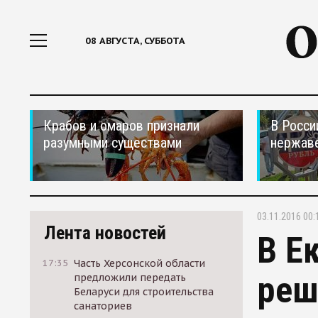
08 АВГУСТА, СУББОТА
Крабов и омаров признали
В Росси
разумными существами
нержав
03.11.2016 00:
Лента новостей
В Е
17:35
Часть Херсонской области
реш
предложили передать
Беларуси для строительства
санаториев