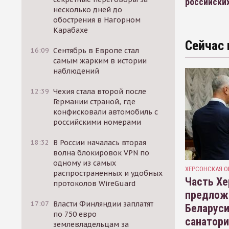
российски
несколько дней до
обострения в Нагорном
Карабахе
Сейчас 
16:09
Сентябрь в Европе стал
самым жарким в истории
наблюдений
12:39
Чехия стала второй после
Германии страной, где
конфисковали автомобиль с
российскими номерами
18:32
В России началась вторая
волна блокировок VPN по
одному из самых
ХЕРСОНСКАЯ О
распространенных и удобных
Часть Хе
протоколов WireGuard
предлож
17:07
Власти Финляндии заплатят
Беларуси
по 750 евро
санатор
землевладельцам за