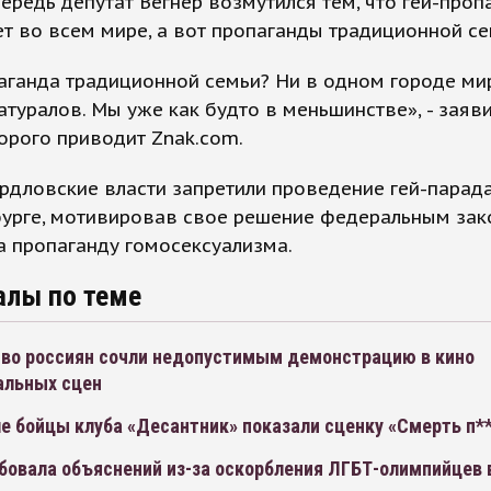
ередь депутат Вегнер возмутился тем, что гей-проп
т во всем мире, а вот пропаганды традиционной се
аганда традиционной семьи? Ни в одном городе ми
атуралов. Мы уже как будто в меньшинстве», - заяви
орого приводит Znak.com.
рдловские власти запретили проведение гей-парад
бурге, мотивировав свое решение федеральным зак
а пропаганду гомосексуализма.
алы по теме
во россиян сочли недопустимым демонстрацию в кино
альных сцен
е бойцы клуба «Десантник» показали сценку «Смерть п*
бовала объяснений из-за оскорбления ЛГБТ-олимпийцев