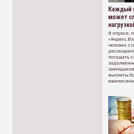
Каждый 
может сп
нагрузко
В опросе, 
«Яндекс.Вз
человек ст
респондент
погашать 
задолженно
заемщиков
выплаты б
ежемесячн