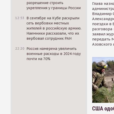
разрешение строить
Глава назн
укрепления у границы России
администр
Владимир С
12:53
В сентябре на Кубе раскрыли
Александр
сеть вербовки местных
поездки в 
жителей в российскую армию.
разговора 
Наемники рассказали, что их
заявил жур
вербовал сотрудник РАН
передать М
Азовского 
22:20
Россия намерена увеличить
военные расходы в 2024 году
почти на 70%
США одоб