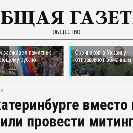
ОБЩЕСТВО
и заржавел памятник
Срочников в Украину
еющему рублю
отправляют обманным 
18
катеринбурге вместо 
или провести митинг