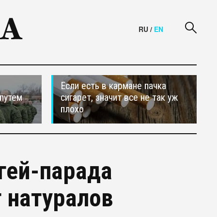
RU
/
EN
Если есть в кармане пачка
путем
сигарет, значит все не так уж
плохо
гей-парада
 натуралов