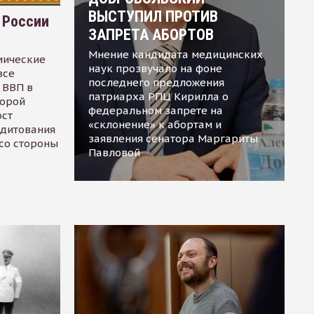
ВЫСТУПИЛ ПРОТИВ
 России
ЗАПРЕТА АБОРТОВ
Мнение кандидата медицинских
мические
наук прозвучало на фоне
все
последнего предложения
 ВВП в
патриарха РПЦ Кирилла о
торой
федеральном запрете на
ост
«склонение» к абортам и
едитования
заявления сенатора Маргариты
 со стороны
Павловой