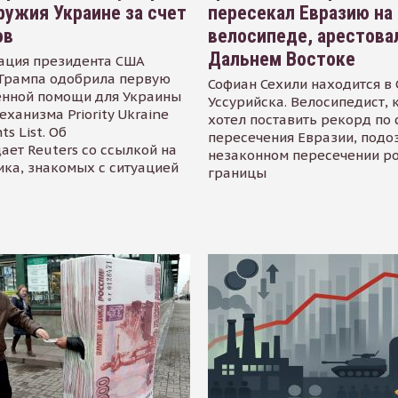
ружия Украине за счет
пересекал Евразию на
ов
велосипеде, арестова
Дальнем Востоке
ация президента США
Трампа одобрила первую
Софиан Сехили находится в
енной помощи для Украины
Уссурийска. Велосипедист,
еханизма Priority Ukraine
хотел поставить рекорд по 
s List. Об
пересечения Евразии, подо
ает Reuters со ссылкой на
незаконном пересечении р
ика, знакомых с ситуацией
границы