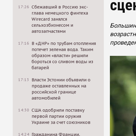
сце
17:26
Сбежавший в Россию экс-
глава немецкого финтеха
Wirecard занялся
Большинс
сельхозбизнесом и
автозапчастями
возрастн
проведе
17:16
В «ДНР» по трубам отопления
потечет зеленая вода. Таким
образом «власти» решили
бороться со сливом воды из
батарей
17:13
Власти Эстонии объявили о
продаже оставленных на
российской границе
автомобилей
14:30
США одобрили поставку
первой партии оружия
Украине за счет союзников
14:24
Гражданина Франции,