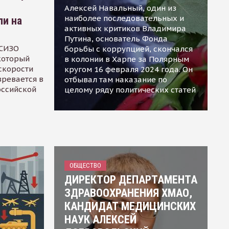
Алексей Навальный, один из
наиболее последовательных и
ли на
активных критиков Владимира
Путина, основатель Фонда
 СИЗО
борьбы с коррупцией, скончался
 который
в колонии в Харпе за Полярным
скорости
кругом 16 февраля 2024 года. Он
зревается в
отбывал там наказание по
оссийской
целому ряду политических статей
ОБЩЕСТВО
ДИРЕКТОР ДЕПАРТАМЕНТА
ЗДРАВООХРАНЕНИЯ ХМАО,
КАНДИДАТ МЕДИЦИНСКИХ
НАУК АЛЕКСЕЙ