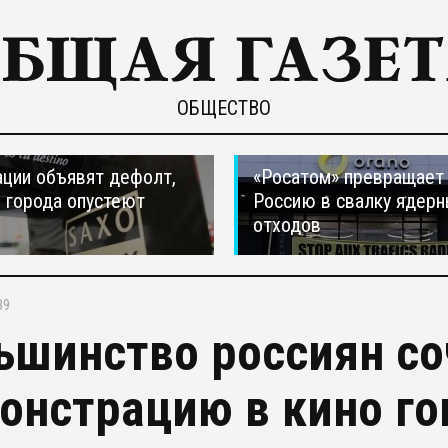
ОБЩЕСТВО
ции объявят дефолт,
«Росатом» превращает
 города опустеют
Россию в свалку ядер
отходов
39
ьшинство россиян с
онстрацию в кино г