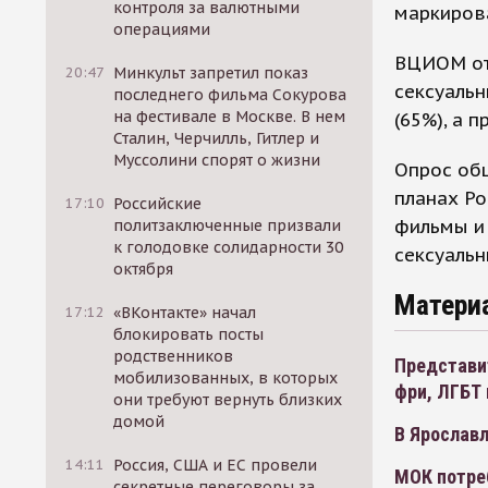
контроля за валютными
маркирова
операциями
ВЦИОМ отм
20:47
Минкульт запретил показ
сексуальн
последнего фильма Сокурова
на фестивале в Москве. В нем
(65%), а 
Сталин, Черчилль, Гитлер и
Муссолини спорят о жизни
Опрос об
планах Ро
17:10
Российские
фильмы и
политзаключенные призвали
к голодовке солидарности 30
сексуаль
октября
Матери
17:12
«ВКонтакте» начал
блокировать посты
родственников
Представи
мобилизованных, в которых
фри, ЛГБТ
они требуют вернуть близких
домой
В Ярославл
14:11
Россия, США и ЕС провели
МОК потре
секретные переговоры за