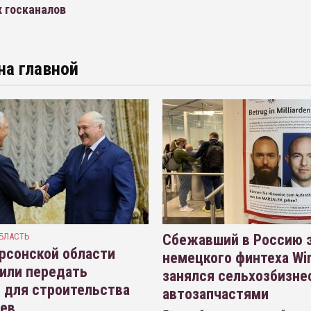
х госканалов
на главной
БЛАСТЬ
Сбежавший в Россию э
рсонской области
немецкого финтеха Wi
или передать
занялся сельхозбизне
 для строительства
автозапчастями
иев