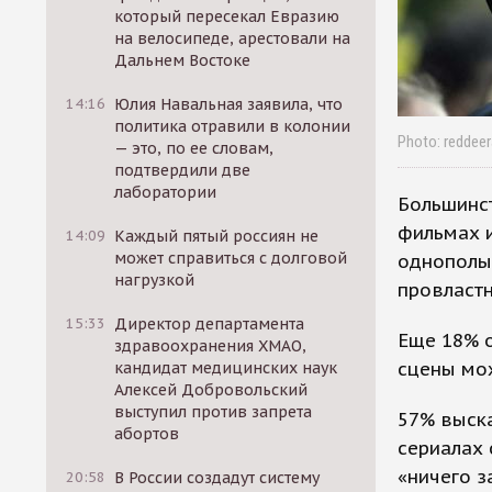
который пересекал Евразию
на велосипеде, арестовали на
Дальнем Востоке
14:16
Юлия Навальная заявила, что
политика отравили в колонии
Photo: reddee
— это, по ее словам,
подтвердили две
лаборатории
Большинс
фильмах и
14:09
Каждый пятый россиян не
может справиться с долговой
однополы
нагрузкой
провласт
15:33
Директор департамента
Еще 18% о
здравоохранения ХМАО,
сцены мож
кандидат медицинских наук
Алексей Добровольский
выступил против запрета
57% выска
абортов
сериалах 
«ничего з
20:58
В России создадут систему