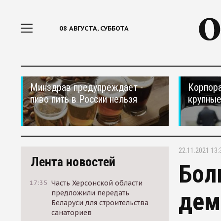
08 АВГУСТА, СУББОТА
Минздрав предупреждает -
Корпора
пиво пить в России нельзя
крупные
22.11.2021 13:
Лента новостей
Бол
17:35
Часть Херсонской области
дем
предложили передать
Беларуси для строительства
санаториев