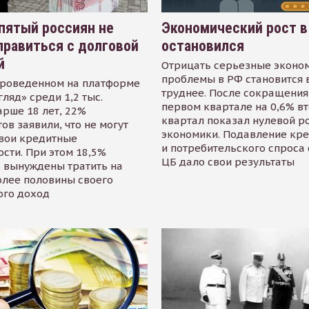
пятый россиян не
Экономический рост в
равиться с долговой
остановился
й
Отрицать серьезные эконо
проблемы в РФ становится 
проведенном на платформе
труднее. После сокращения
гляд» среди 1,2 тыс.
первом квартале на 0,6% в
арше 18 лет, 22%
квартал показал нулевой р
ов заявили, что не могут
экономики. Подавление кр
свои кредитные
и потребительского спроса
сти. При этом 18,5%
ЦБ дало свои результаты
 вынуждены тратить на
олее половины своего
ого доход