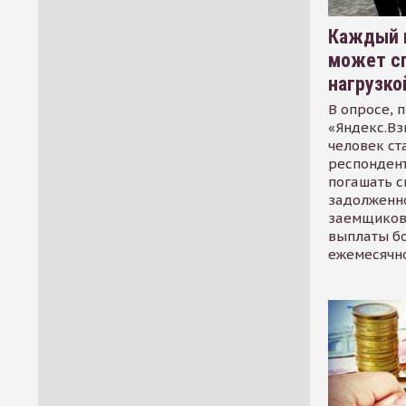
Каждый 
может сп
нагрузко
В опросе, 
«Яндекс.Вз
человек ст
респондент
погашать 
задолженно
заемщиков
выплаты б
ежемесячн