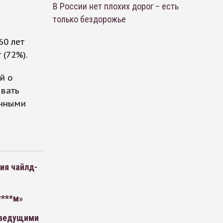
В России нет плохих дорог – есть
только бездорожье
60 лет
 (72%).
й о
ывать
онными
ия чайлд-
****м»
 ведущими