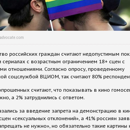
radvocate.com
тво российских граждан считают недопустимым пок
 сериалах с возрастным ограничением 18+ сцен с
ми отношениями. Согласно опросу, проведенному
ной соцслужбой ВЦИОМ, так считают 80% респонден
прошенных считают, что показывать в кино гомосе
но, а 2% затруднились с ответом.
зались за введение запрета на демонстрацию в ки
сцен «сексуальных отклонений», а 41% россиян заяв
апрещать не нужно», но обязательно такие картины