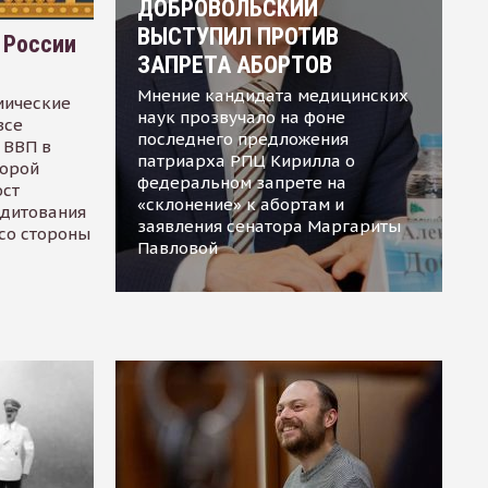
ДОБРОВОЛЬСКИЙ
ВЫСТУПИЛ ПРОТИВ
 России
ЗАПРЕТА АБОРТОВ
Мнение кандидата медицинских
мические
наук прозвучало на фоне
все
последнего предложения
 ВВП в
патриарха РПЦ Кирилла о
торой
федеральном запрете на
ост
«склонение» к абортам и
едитования
заявления сенатора Маргариты
 со стороны
Павловой