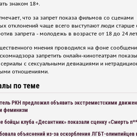
ть знаком 18+.
ечает, что за запрет показа фильмов со сценами
ых отклонений чаще всего выступают люди старше 
против запрета - молодежь в возрасте от 18 до 24 лет
щественного мнения проводился на фоне сообщени
скомнадзора запретить онлайн-кинотеатрам показ
 сериалы с сексуальными девиациями и нетрадици
ными отношениями.
алы по теме
тель РКН предложил объявить экстремистскими движен
 и феминизм
е бойцы клуба «Десантник» показали сценку «Смерть п*
бовала объяснений из-за оскорбления ЛГБТ-олимпийцев