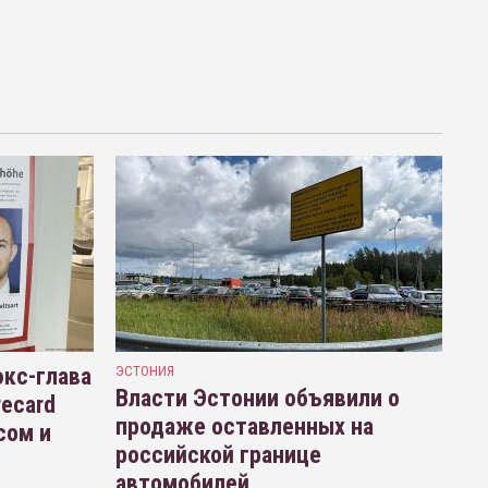
кс-глава
ЭСТОНИЯ
Власти Эстонии объявили о
recard
продаже оставленных на
сом и
российской границе
автомобилей