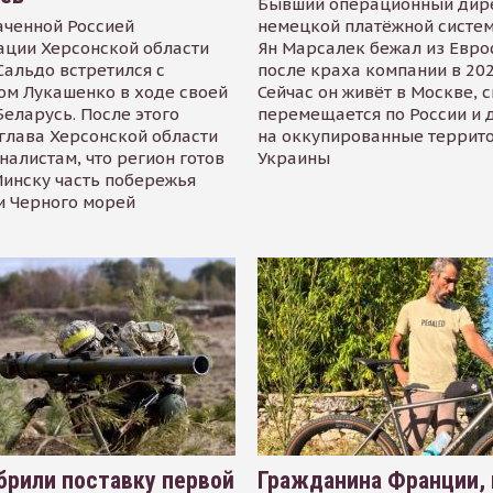
Бывший операционный дир
аченной Россией
немецкой платёжной систем
ации Херсонской области
Ян Марсалек бежал из Евр
альдо встретился с
после краха компании в 202
ом Лукашенко в ходе своей
Сейчас он живёт в Москве, 
Беларусь. После этого
перемещается по России и 
глава Херсонской области
на оккупированные террит
налистам, что регион готов
Украины
инску часть побережья
и Черного морей
рили поставку первой
Гражданина Франции,