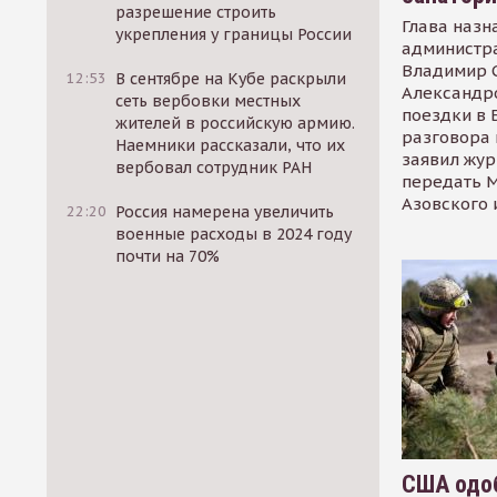
разрешение строить
Глава назн
укрепления у границы России
администр
Владимир С
12:53
В сентябре на Кубе раскрыли
Александр
сеть вербовки местных
поездки в 
жителей в российскую армию.
разговора 
Наемники рассказали, что их
заявил жур
вербовал сотрудник РАН
передать М
Азовского 
22:20
Россия намерена увеличить
военные расходы в 2024 году
почти на 70%
США одоб