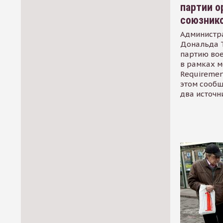
партии о
союзник
Администр
Дональда 
партию во
в рамках м
Requirement
этом сообщ
два источн