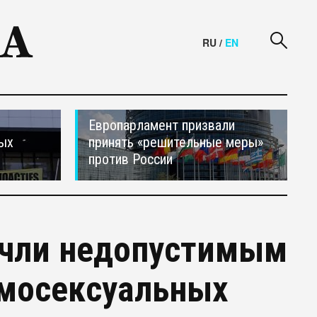
RU
/
EN
Европарламент призвали
ных
принять «решительные меры»
против России
очли недопустимым
омосексуальных