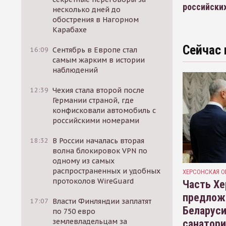
российски
несколько дней до
обострения в Нагорном
Карабахе
Сейчас 
16:09
Сентябрь в Европе стал
самым жарким в истории
наблюдений
12:39
Чехия стала второй после
Германии страной, где
конфисковали автомобиль с
российскими номерами
18:32
В России началась вторая
волна блокировок VPN по
одному из самых
распространенных и удобных
ХЕРСОНСКАЯ О
протоколов WireGuard
Часть Хе
предлож
17:07
Власти Финляндии заплатят
Беларуси
по 750 евро
землевладельцам за
санатор