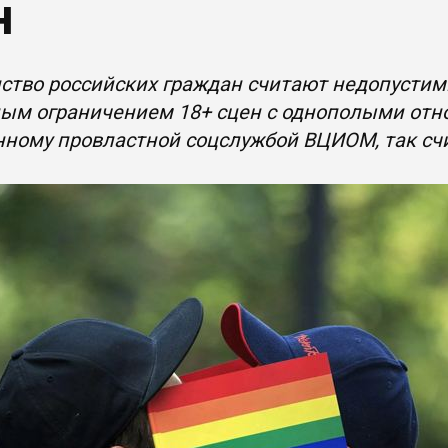
н
тво российских граждан считают недопустим
ым ограничением 18+ сцен с однополыми отно
нному провластной соцслужбой ВЦИОМ, так сч