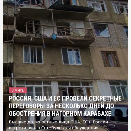
В МИРЕ
РОССИЯ, США И ЕС ПРОВЕЛИ СЕКРЕТНЫЕ
ПЕРЕГОВОРЫ ЗА НЕСКОЛЬКО ДНЕЙ ДО
ОБОСТРЕНИЯ В НАГОРНОМ КАРАБАХЕ
Высшие должностные лица США, ЕС и России
встретились в Стамбуле для обсуждения