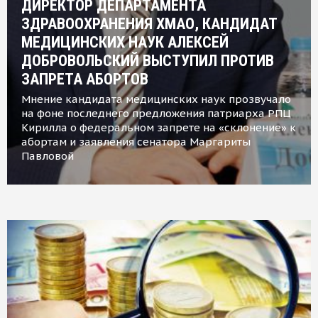
ДИРЕКТОР ДЕПАРТАМЕНТА
ЗДРАВООХРАНЕНИЯ ХМАО, КАНДИДАТ
МЕДИЦИНСКИХ НАУК АЛЕКСЕЙ
ДОБРОВОЛЬСКИЙ ВЫСТУПИЛ ПРОТИВ
ЗАПРЕТА АБОРТОВ
Мнение кандидата медицинских наук прозвучало
на фоне последнего предложения патриарха РПЦ
Кирилла о федеральном запрете на «склонение» к
абортам и заявления сенатора Маргариты
Павловой