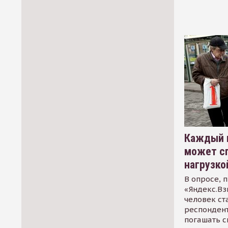
Каждый 
может сп
нагрузко
В опросе, 
«Яндекс.Вз
человек ст
респондент
погашать 