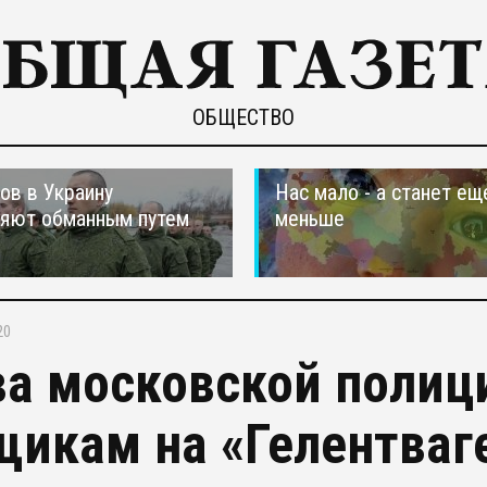
ОБЩЕСТВО
ов в Украину
Нас мало - а станет ещ
ляют обманным путем
меньше
20
ва московской полиц
щикам на «Гелентваге