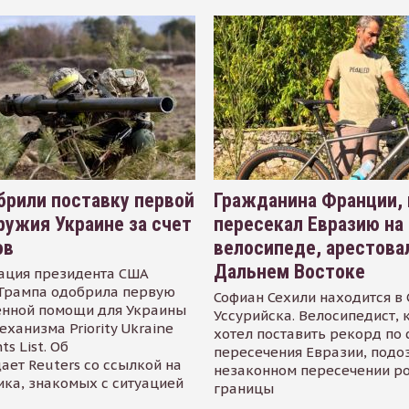
рили поставку первой
Гражданина Франции,
ружия Украине за счет
пересекал Евразию на
ов
велосипеде, арестова
Дальнем Востоке
ация президента США
Трампа одобрила первую
Софиан Сехили находится в
енной помощи для Украины
Уссурийска. Велосипедист,
еханизма Priority Ukraine
хотел поставить рекорд по 
s List. Об
пересечения Евразии, подо
ает Reuters со ссылкой на
незаконном пересечении р
ика, знакомых с ситуацией
границы