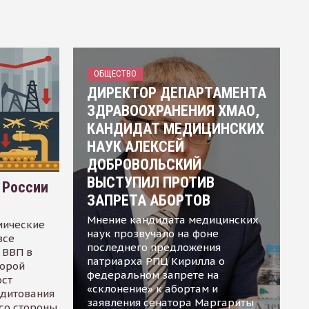
ОБЩЕСТВО
ДИРЕКТОР ДЕПАРТАМЕНТА
ЗДРАВООХРАНЕНИЯ ХМАО,
КАНДИДАТ МЕДИЦИНСКИХ
НАУК АЛЕКСЕЙ
ДОБРОВОЛЬСКИЙ
ВЫСТУПИЛ ПРОТИВ
 России
ЗАПРЕТА АБОРТОВ
Мнение кандидата медицинских
мические
наук прозвучало на фоне
все
последнего предложения
 ВВП в
патриарха РПЦ Кирилла о
торой
федеральном запрете на
ост
«склонение» к абортам и
едитования
заявления сенатора Маргариты
 со стороны