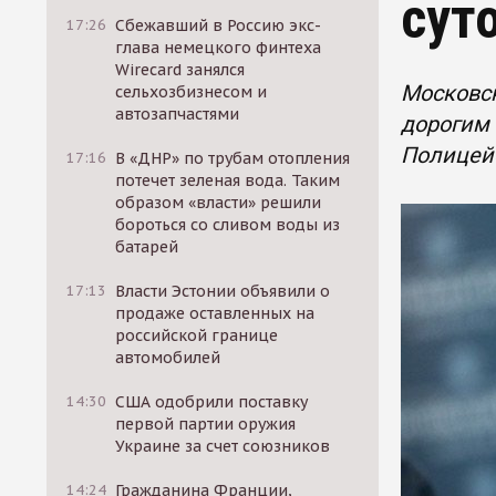
сут
17:26
Сбежавший в Россию экс-
глава немецкого финтеха
Wirecard занялся
Московск
сельхозбизнесом и
автозапчастями
дорогим 
Полицейс
17:16
В «ДНР» по трубам отопления
потечет зеленая вода. Таким
образом «власти» решили
бороться со сливом воды из
батарей
17:13
Власти Эстонии объявили о
продаже оставленных на
российской границе
автомобилей
14:30
США одобрили поставку
первой партии оружия
Украине за счет союзников
14:24
Гражданина Франции,