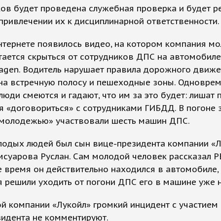
ов будет проведена служебная проверка и будет р
привлечении их к дисциплинарной ответственности.
нтернете появилось видео, на котором компания м
ается скрыться от сотрудников ДПС на автомобиле
agen. Водитель нарушает правила дорожного движе
на встречную полосу и пешеходные зоны. Одновре
юди смеются и гадают, что им за это будет: лишат 
я «договориться» с сотрудниками ГИБДД. В погоне 
 молодежью» участвовали шесть машин ДПС.
лодых людей был сын вице-президента компании «Л
суарова Руслан. Сам молодой человек рассказал Р
 время он действительно находился в автомобиле, 
я решили уходить от погони ДПС его в машине уже 
й компании «Лукойл» громкий инцидент с участием
зидента не комментируют.