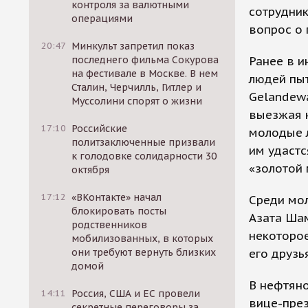
контроля за валютными
сотрудник
операциями
вопрос о 
20:47
Минкульт запретил показ
Ранее в и
последнего фильма Сокурова
на фестивале в Москве. В нем
людей пыт
Сталин, Черчилль, Гитлер и
Gelandew
Муссолини спорят о жизни
выезжая 
17:10
Российские
молодые л
политзаключенные призвали
им удастс
к голодовке солидарности 30
«золотой
октября
17:12
«ВКонтакте» начал
Среди мо
блокировать посты
Азата Шам
родственников
некоторое
мобилизованных, в которых
его друзь
они требуют вернуть близких
домой
В нефтяно
14:11
Россия, США и ЕС провели
вице-пре
секретные переговоры за