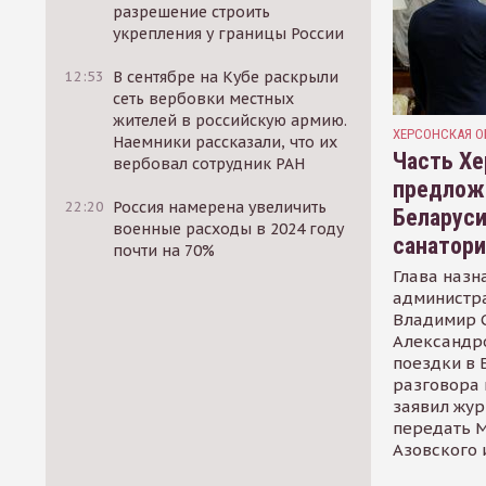
разрешение строить
укрепления у границы России
12:53
В сентябре на Кубе раскрыли
сеть вербовки местных
жителей в российскую армию.
ХЕРСОНСКАЯ О
Наемники рассказали, что их
Часть Хе
вербовал сотрудник РАН
предлож
22:20
Россия намерена увеличить
Беларуси
военные расходы в 2024 году
санатор
почти на 70%
Глава назн
администр
Владимир С
Александр
поездки в 
разговора 
заявил жур
передать М
Азовского 