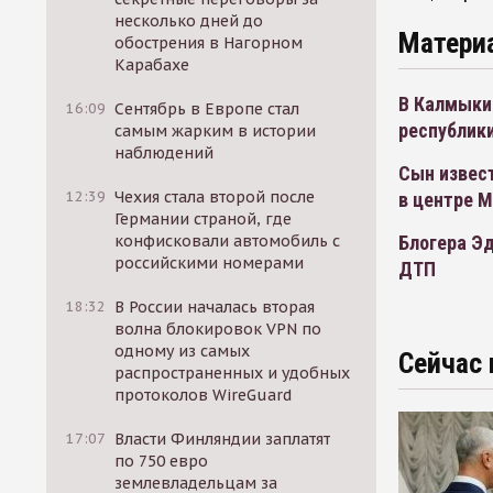
несколько дней до
Матери
обострения в Нагорном
Карабахе
В Калмыкии
16:09
Сентябрь в Европе стал
республики
самым жарким в истории
наблюдений
Сын извест
12:39
Чехия стала второй после
в центре 
Германии страной, где
Блогера Эд
конфисковали автомобиль с
российскими номерами
ДТП
18:32
В России началась вторая
волна блокировок VPN по
одному из самых
Сейчас 
распространенных и удобных
протоколов WireGuard
17:07
Власти Финляндии заплатят
по 750 евро
землевладельцам за