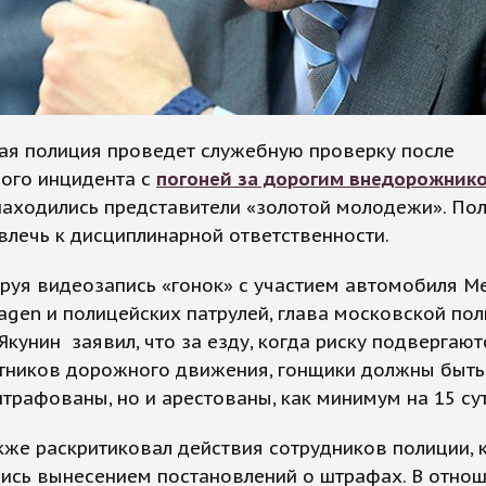
ая полиция проведет служебную проверку после
ного инцидента с
погоней за дорогим внедорожник
находились представители «золотой молодежи». По
влечь к дисциплинарной ответственности.
руя видеозапись «гонок» с участием автомобиля M
gen и полицейских патрулей, глава московской по
Якунин заявил, что за езду, когда риску подвергаю
стников дорожного движения, гонщики должны быть
трафованы, но и арестованы, как минимум на 15 сут
кже раскритиковал действия сотрудников полиции, 
ись вынесением постановлений о штрафах. В отнош