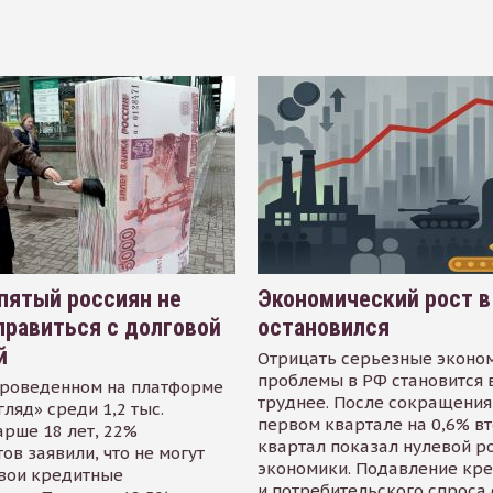
пятый россиян не
Экономический рост в
равиться с долговой
остановился
й
Отрицать серьезные эконо
проблемы в РФ становится 
проведенном на платформе
труднее. После сокращения
гляд» среди 1,2 тыс.
первом квартале на 0,6% в
арше 18 лет, 22%
квартал показал нулевой р
ов заявили, что не могут
экономики. Подавление кр
свои кредитные
и потребительского спроса