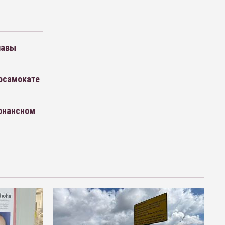
лавы
росамокате
зонансном