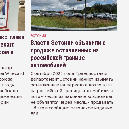
кс-глава
ЭСТОНИЯ
Власти Эстонии объявили о
recard
продаже оставленных на
сом и
российской границе
автомобилей
ектор
ы Wirecard
С октября 2025 года Транспортный
осоюза
департамент Эстонии начнет изымать
0 году.
оставленные на парковке возле КПП
свободно
на российской границе автомобили, а
даже ездит
потом - если их законные владельцы
ории
не объявятся через месяц - продавать.
Об этом сообщает эстонское издание
ERR