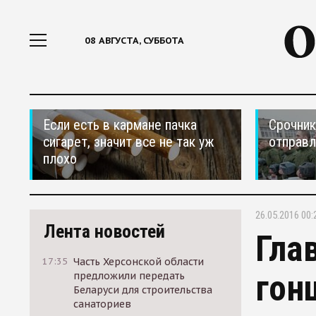
08 АВГУСТА, СУББОТА
Если есть в кармане пачка
Срочник
сигарет, значит все не так уж
отправ
плохо
26.05.2016 00:
Лента новостей
Гла
17:35
Часть Херсонской области
гон
предложили передать
Беларуси для строительства
санаториев