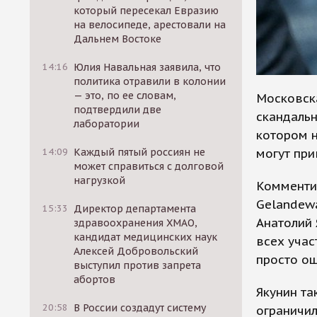
который пересекал Евразию
на велосипеде, арестовали на
Дальнем Востоке
14:16
Юлия Навальная заявила, что
политика отравили в колонии
— это, по ее словам,
Московск
подтвердили две
скандаль
лаборатории
котором 
могут при
14:09
Каждый пятый россиян не
может справиться с долговой
нагрузкой
Комменти
Gelandewa
15:33
Директор департамента
Анатолий 
здравоохранения ХМАО,
кандидат медицинских наук
всех уча
Алексей Добровольский
просто ош
выступил против запрета
абортов
Якунин та
20:58
В России создадут систему
ограничил