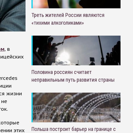
Треть жителей России являются
«тихими алкоголиками»
ом
, в
лицейских
Половина россиян считает
ercedes
неправильным путь развития страны
лиции
тся жизни
 не
ок.
которые
Польша построит барьер на границе с
ении этих