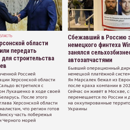
БЛАСТЬ
Сбежавший в Россию э
рсонской области
немецкого финтеха Wi
или передать
занялся сельхозбизне
 для строительства
автозапчастями
иев
Бывший операционный дир
аченной Россией
немецкой платёжной систем
ации Херсонской области
Ян Марсалек бежал из Евр
альдо встретился с
после краха компании в 202
ом Лукашенко в ходе своей
Сейчас он живёт в Москве, 
Беларусь. После этого
перемещается по России и 
глава Херсонской области
на оккупированные террит
налистам, что регион готов
Украины
инску часть побережья
и Черного морей