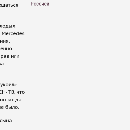
Россией
ешаться
олодых
 Mercedes
ния,
менно
прав или
за
укойл»
ЕН-ТВ, что
но когда
не было.
 сына