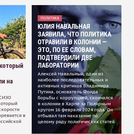
ПОЛИТИКА
ЮЛИЯ НАВАЛЬНАЯ
ЗАЯВИЛА, ЧТО ПОЛИТИКА
ОТРАВИЛИ В КОЛОНИИ —
ЭТО, ПО ЕЕ СЛОВАМ,
ПОДТВЕРДИЛИ ДВЕ
ЛАБОРАТОРИИ
 который
Алексей Навальный, один из
наиболее последовательных и
ли на
активных критиков Владимира
Путина, основатель Фонда
 СИЗО
борьбы с коррупцией, скончался
 который
в колонии в Харпе за Полярным
скорости
кругом 16 февраля 2024 года. Он
зревается в
отбывал там наказание по
оссийской
целому ряду политических статей