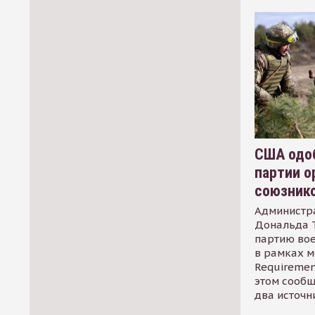
США одоб
партии о
союзник
Администр
Дональда 
партию во
в рамках м
Requirement
этом сообщ
два источн