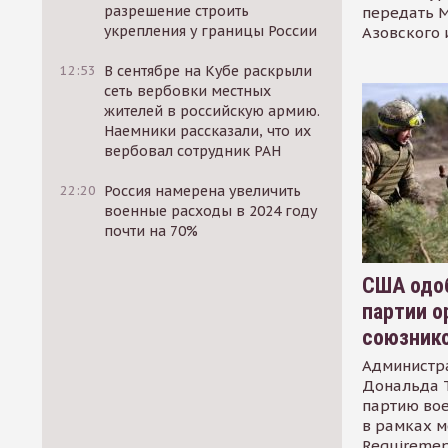
разрешение строить
передать М
укрепления у границы России
Азовского 
12:53
В сентябре на Кубе раскрыли
сеть вербовки местных
жителей в российскую армию.
Наемники рассказали, что их
вербовал сотрудник РАН
22:20
Россия намерена увеличить
военные расходы в 2024 году
почти на 70%
США одоб
партии о
союзник
Администр
Дональда 
партию во
в рамках м
Requirement