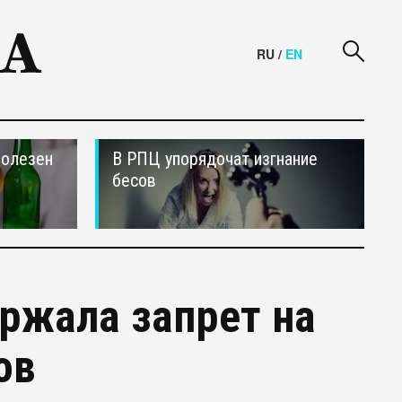
RU
/
EN
полезен
В РПЦ упорядочат изгнание
бесов
ржала запрет на
ов