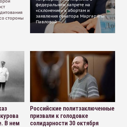
торой
федеральном запрете на
ост
«склонение» к абортам и
едитования
заявления сенатора Маргариты
 со стороны
Павловой
каз
Российские политзаключенные
окурова
призвали к голодовке
. В нем
солидарности 30 октября