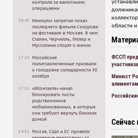
устанавл
контроля за валютными
операциями
должникам
коллектор
20:47
Минкульт запретил показ
области и
последнего фильма Сокурова
на фестивале в Москве. В нем
Матери
Сталин, Черчилль, Гитлер и
Муссолини спорят о жизни
ФССП пред
17:10
Российские
участников
политзаключенные призвали
к голодовке солидарности 30
Минюст Ро
октября
алимента
17:12
«ВКонтакте» начал
блокировать посты
Российски
родственников
мобилизованных, в которых
они требуют вернуть близких
домой
Сейчас 
14:11
Россия, США и ЕС провели
секретные переговоры за