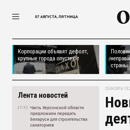
07 АВГУСТА, ПЯТНИЦА
Корпорации объявят дефолт,
Половин
крупные города опустеют
неправи
страны
25.04.2016 15:
Лента новостей
Нов
17:35
Часть Херсонской области
дея
предложили передать
Беларуси для строительства
санаториев