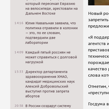
который пересекал Евразию
на велосипеде, арестовали на
Новый ро
Дальнем Востоке
запретить
14:16
Юлия Навальная заявила, что
предложи
политика отравили в колонии
— это, по ее словам,
«Я подде
подтвердили две
лаборатории
агентств
приставов
14:09
Каждый пятый россиян не
техническ
может справиться с долговой
порождае
нагрузкой
качество 
15:33
Директор департамента
слова кот
здравоохранения ХМАО,
кандидат медицинских наук
Отметим, 
Алексей Добровольский
выступил против запрета
«преступн
абортов
Госдума в
20:58
В России создадут систему