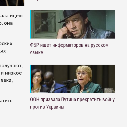
жала идею
, она
рских
ФБР ищет информаторов на русском
ных
языке
получают,
и низкое
века,
ООН призвала Путина прекратить войну
атить
против Украины