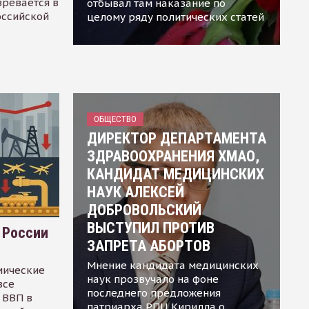
зревается в
отбывал там наказание по
оссийской
целому ряду политических статей
ОБЩЕСТВО
ДИРЕКТОР ДЕПАРТАМЕНТА
ЗДРАВООХРАНЕНИЯ ХМАО,
КАНДИДАТ МЕДИЦИНСКИХ
НАУК АЛЕКСЕЙ
ДОБРОВОЛЬСКИЙ
ВЫСТУПИЛ ПРОТИВ
 России
ЗАПРЕТА АБОРТОВ
Мнение кандидата медицинских
мические
наук прозвучало на фоне
все
последнего предложения
 ВВП в
патриарха РПЦ Кирилла о