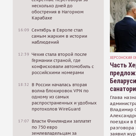
несколько дней до
обострения в Нагорном
Карабахе
16:09
Сентябрь в Европе стал
самым жарким в истории
наблюдений
12:39
Чехия стала второй после
ХЕРСОНСКАЯ О
Германии страной, где
Часть Хе
конфисковали автомобиль с
предлож
российскими номерами
Беларуси
18:32
В России началась вторая
санатор
волна блокировок VPN по
одному из самых
Глава назн
распространенных и удобных
администр
протоколов WireGuard
Владимир С
Александр
17:07
Власти Финляндии заплатят
поездки в 
по 750 евро
разговора 
землевладельцам за
заявил жур