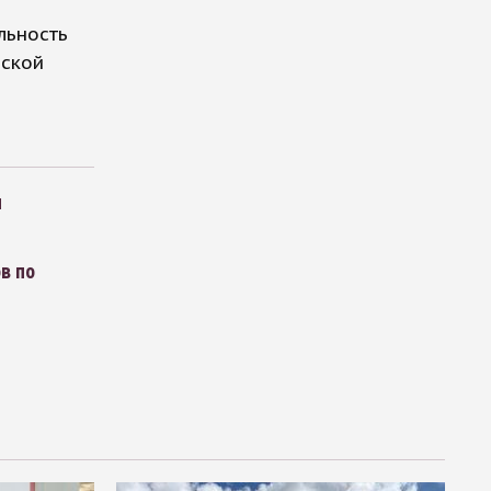
льность
вской
м
в по