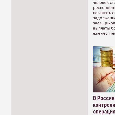
человек ст
респондент
погашать 
задолженно
заемщиков
выплаты б
ежемесячн
В России
контрол
операци