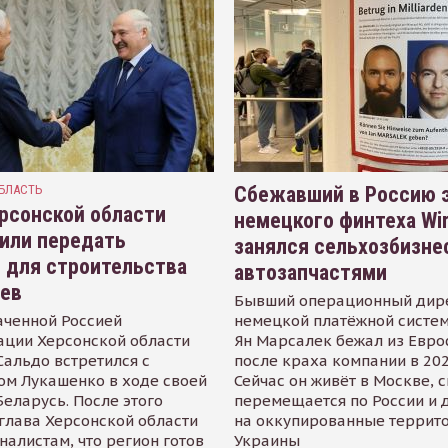
БЛАСТЬ
Сбежавший в Россию э
рсонской области
немецкого финтеха Wi
или передать
занялся сельхозбизне
 для строительства
автозапчастями
иев
Бывший операционный дир
аченной Россией
немецкой платёжной систем
ации Херсонской области
Ян Марсалек бежал из Евр
альдо встретился с
после краха компании в 202
ом Лукашенко в ходе своей
Сейчас он живёт в Москве, 
Беларусь. После этого
перемещается по России и 
глава Херсонской области
на оккупированные террит
налистам, что регион готов
Украины