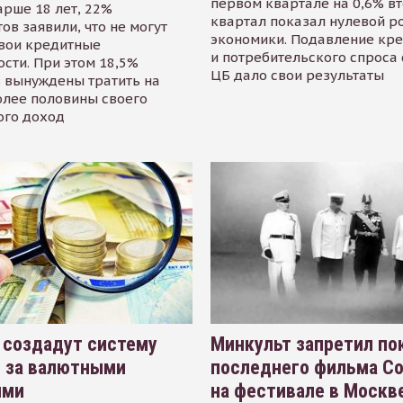
первом квартале на 0,6% в
арше 18 лет, 22%
квартал показал нулевой р
ов заявили, что не могут
экономики. Подавление кр
свои кредитные
и потребительского спроса
сти. При этом 18,5%
ЦБ дало свои результаты
 вынуждены тратить на
олее половины своего
ого доход
 создадут систему
Минкульт запретил по
я за валютными
последнего фильма С
ями
на фестивале в Москве