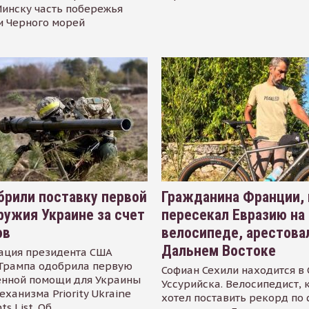
инску часть побережья
и Черного морей
рили поставку первой
Гражданина Франции,
ружия Украине за счет
пересекал Евразию на
ов
велосипеде, арестова
Дальнем Востоке
ация президента США
Трампа одобрила первую
Софиан Сехили находится в
енной помощи для Украины
Уссурийска. Велосипедист,
еханизма Priority Ukraine
хотел поставить рекорд по 
s List. Об