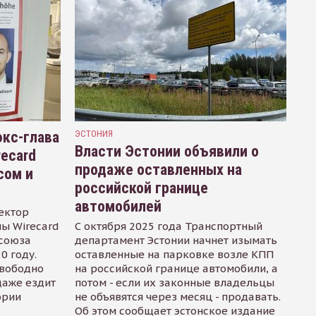
кс-глава
ЭСТОНИЯ
Власти Эстонии объявили о
recard
продаже оставленных на
сом и
российской границе
автомобилей
ектор
ы Wirecard
С октября 2025 года Транспортный
осоюза
департамент Эстонии начнет изымать
0 году.
оставленные на парковке возле КПП
свободно
на российской границе автомобили, а
даже ездит
потом - если их законные владельцы
ории
не объявятся через месяц - продавать.
Об этом сообщает эстонское издание