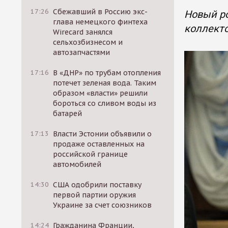
17:26
Сбежавший в Россию экс-
Новый р
глава немецкого финтеха
коллекто
Wirecard занялся
сельхозбизнесом и
автозапчастями
17:16
В «ДНР» по трубам отопления
потечет зеленая вода. Таким
образом «власти» решили
бороться со сливом воды из
батарей
17:13
Власти Эстонии объявили о
продаже оставленных на
российской границе
автомобилей
14:30
США одобрили поставку
первой партии оружия
Украине за счет союзников
14:24
Гражданина Франции,