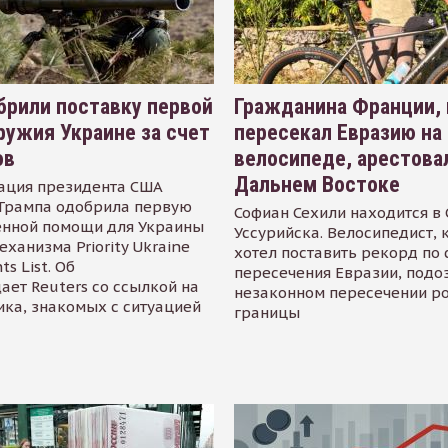
рили поставку первой
Гражданина Франции,
ружия Украине за счет
пересекал Евразию на
ов
велосипеде, арестова
Дальнем Востоке
ация президента США
Трампа одобрила первую
Софиан Сехили находится в
енной помощи для Украины
Уссурийска. Велосипедист,
еханизма Priority Ukraine
хотел поставить рекорд по 
s List. Об
пересечения Евразии, подо
ает Reuters со ссылкой на
незаконном пересечении р
ика, знакомых с ситуацией
границы