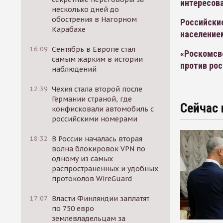
интересова
несколько дней до
обострения в Нагорном
Российски
Карабахе
население
16:09
Сентябрь в Европе стал
«Роскомсв
самым жарким в истории
против ро
наблюдений
12:39
Чехия стала второй после
Германии страной, где
Сейчас 
конфисковали автомобиль с
российскими номерами
18:32
В России началась вторая
волна блокировок VPN по
одному из самых
распространенных и удобных
протоколов WireGuard
17:07
Власти Финляндии заплатят
по 750 евро
землевладельцам за