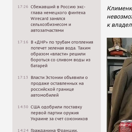
17:26
Сбежавший в Россию экс-
Клименко
глава немецкого финтеха
невозмож
Wirecard занялся
к владе
сельхозбизнесом и
автозапчастями
17:16
В «ДНР» по трубам отопления
потечет зеленая вода. Таким
образом «власти» решили
бороться со сливом воды из
батарей
17:13
Власти Эстонии объявили о
продаже оставленных на
российской границе
автомобилей
14:30
США одобрили поставку
первой партии оружия
Украине за счет союзников
14:24
Гражданина Франции,