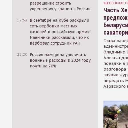
разрешение строить
ХЕРСОНСКАЯ О
укрепления у границы России
Часть Хе
предлож
12:53
В сентябре на Кубе раскрыли
Беларуси
сеть вербовки местных
санатор
жителей в российскую армию.
Наемники рассказали, что их
Глава назн
вербовал сотрудник РАН
администр
Владимир С
22:20
Россия намерена увеличить
Александр
военные расходы в 2024 году
поездки в 
почти на 70%
разговора 
заявил жур
передать М
Азовского 