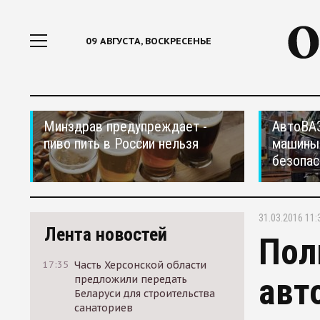
09 АВГУСТА, ВОСКРЕСЕНЬЕ
Минздрав предупреждает -
АвтоВАЗ
пиво пить в России нельзя
машины
безопас
31.03.2016 11:
Лента новостей
Пол
17:35
Часть Херсонской области
авт
предложили передать
Беларуси для строительства
санаториев