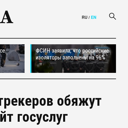
RU
/
EN
се
ФСИН заявила, что российские
изоляторы заполнены на 96%
трекеров обяжут
йт госуслуг