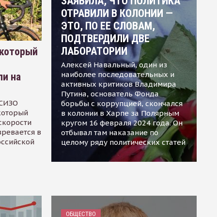
ЗАЯВИЛА, ЧТО ПОЛИТИКА
ОТРАВИЛИ В КОЛОНИИ —
ЭТО, ПО ЕЕ СЛОВАМ,
ПОДТВЕРДИЛИ ДВЕ
ЛАБОРАТОРИИ
 который
Алексей Навальный, один из
наиболее последовательных и
ли на
активных критиков Владимира
Путина, основатель Фонда
 СИЗО
борьбы с коррупцией, скончался
 который
в колонии в Харпе за Полярным
скорости
кругом 16 февраля 2024 года. Он
зревается в
отбывал там наказание по
оссийской
целому ряду политических статей
ОБЩЕСТВО