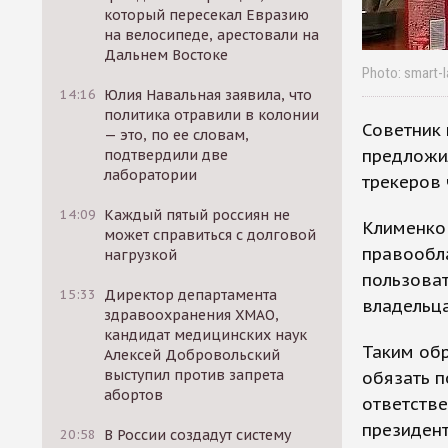
который пересекал Евразию
на велосипеде, арестовали на
Дальнем Востоке
Photo: smart-l
14:16
Юлия Навальная заявила, что
политика отравили в колонии
Советник 
— это, по ее словам,
предложи
подтвердили две
лаборатории
трекеров 
14:09
Каждый пятый россиян не
Клименко 
может справиться с долговой
правообл
нагрузкой
пользоват
15:33
Директор департамента
владельца
здравоохранения ХМАО,
кандидат медицинских наук
Таким обр
Алексей Добровольский
выступил против запрета
обязать п
абортов
ответстве
президент
20:58
В России создадут систему