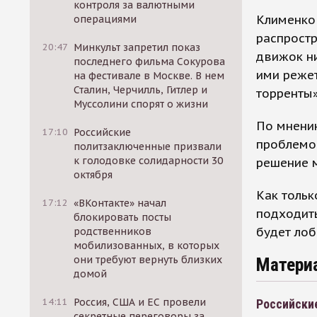
контроля за валютными
Клименко 
операциями
распростр
20:47
Минкульт запретил показ
движок ни
последнего фильма Сокурова
ими режет
на фестивале в Москве. В нем
Сталин, Черчилль, Гитлер и
торренты»
Муссолини спорят о жизни
По мнени
17:10
Российские
проблемой
политзаключенные призвали
к голодовке солидарности 30
решение 
октября
Как тольк
17:12
«ВКонтакте» начал
подходить
блокировать посты
будет лоб
родственников
мобилизованных, в которых
они требуют вернуть близких
Матери
домой
14:11
Россия, США и ЕС провели
Российски
секретные переговоры за