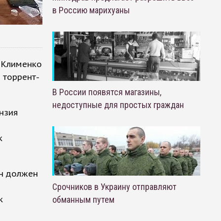
в Россию марихуаны
 Клименко
 торрент-
В России появятся магазины,
недоступные для простых граждан
ензия
к
он должен
Срочников в Украину отправляют
к
обманным путем