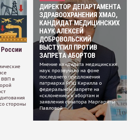
ДИРЕКТОР ДЕПАРТАМЕНТА
ЗДРАВООХРАНЕНИЯ ХМАО,
КАНДИДАТ МЕДИЦИНСКИХ
НАУК АЛЕКСЕЙ
ДОБРОВОЛЬСКИЙ
ВЫСТУПИЛ ПРОТИВ
 России
ЗАПРЕТА АБОРТОВ
Мнение кандидата медицинских
мические
наук прозвучало на фоне
все
последнего предложения
 ВВП в
патриарха РПЦ Кирилла о
торой
федеральном запрете на
ост
«склонение» к абортам и
едитования
заявления сенатора Маргариты
 со стороны
Павловой