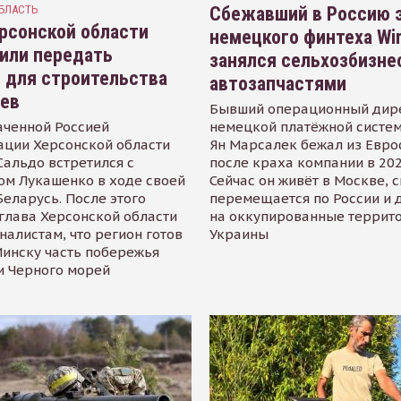
БЛАСТЬ
Сбежавший в Россию э
рсонской области
немецкого финтеха Wi
или передать
занялся сельхозбизне
 для строительства
автозапчастями
иев
Бывший операционный дир
аченной Россией
немецкой платёжной систем
ации Херсонской области
Ян Марсалек бежал из Евр
альдо встретился с
после краха компании в 202
ом Лукашенко в ходе своей
Сейчас он живёт в Москве, 
Беларусь. После этого
перемещается по России и 
глава Херсонской области
на оккупированные террит
налистам, что регион готов
Украины
инску часть побережья
и Черного морей