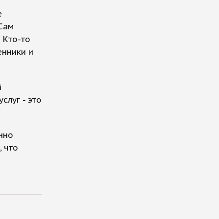
е
«Сам
 Кто-то
енники и
й
слуг - это
нно
, что