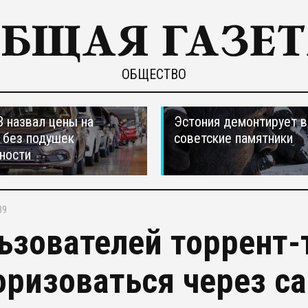
ОБЩЕСТВО
 назвал цены на
Эстония демонтирует в
 без подушек
советские памятники
ности
39
ьзователей торрент-
оризоваться через са