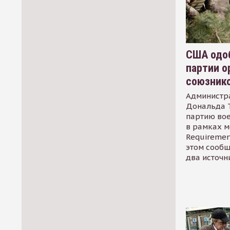
США одоб
партии о
союзник
Администр
Дональда 
партию во
в рамках м
Requirement
этом сообщ
два источн