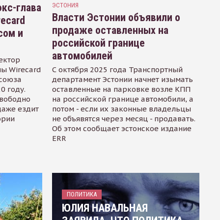
кс-глава
ЭСТОНИЯ
Власти Эстонии объявили о
recard
продаже оставленных на
сом и
российской границе
автомобилей
ектор
ы Wirecard
С октября 2025 года Транспортный
осоюза
департамент Эстонии начнет изымать
0 году.
оставленные на парковке возле КПП
свободно
на российской границе автомобили, а
даже ездит
потом - если их законные владельцы
ории
не объявятся через месяц - продавать.
Об этом сообщает эстонское издание
ERR
ПОЛИТИКА
ЮЛИЯ НАВАЛЬНАЯ