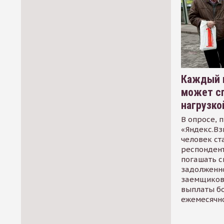
Каждый 
может сп
нагрузко
В опросе, 
«Яндекс.Вз
человек ст
респондент
погашать 
задолженно
заемщиков
выплаты б
ежемесячн