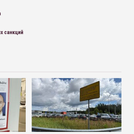
а
х санкций