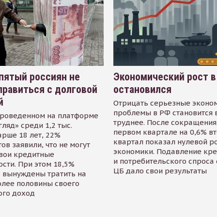
пятый россиян не
Экономический рост в
равиться с долговой
остановился
й
Отрицать серьезные эконо
проблемы в РФ становится 
проведенном на платформе
труднее. После сокращения
гляд» среди 1,2 тыс.
первом квартале на 0,6% в
арше 18 лет, 22%
квартал показал нулевой р
ов заявили, что не могут
экономики. Подавление кр
свои кредитные
и потребительского спроса
сти. При этом 18,5%
ЦБ дало свои результаты
 вынуждены тратить на
олее половины своего
ого доход