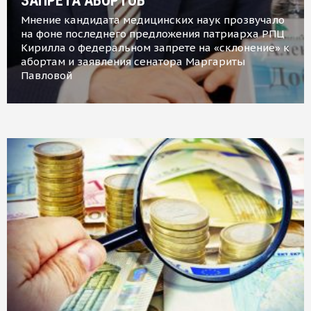
ЗАПРЕТА АБОРТОВ
Мнение кандидата медицинских наук прозвучало
на фоне последнего предложения патриарха РПЦ
Кирилла о федеральном запрете на «склонение» к
абортам и заявления сенатора Маргариты
Павловой