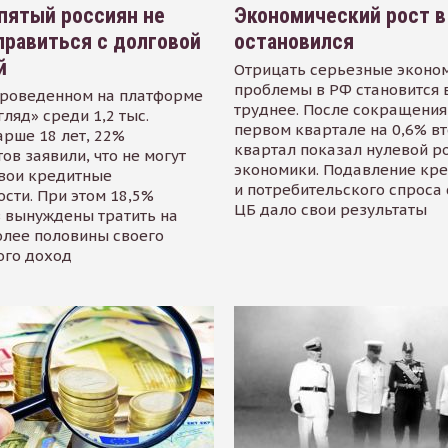
пятый россиян не
Экономический рост в
равиться с долговой
остановился
й
Отрицать серьезные эконо
проблемы в РФ становится 
проведенном на платформе
труднее. После сокращения
гляд» среди 1,2 тыс.
первом квартале на 0,6% в
арше 18 лет, 22%
квартал показал нулевой р
ов заявили, что не могут
экономики. Подавление кр
свои кредитные
и потребительского спроса
сти. При этом 18,5%
ЦБ дало свои результаты
 вынуждены тратить на
олее половины своего
ого доход