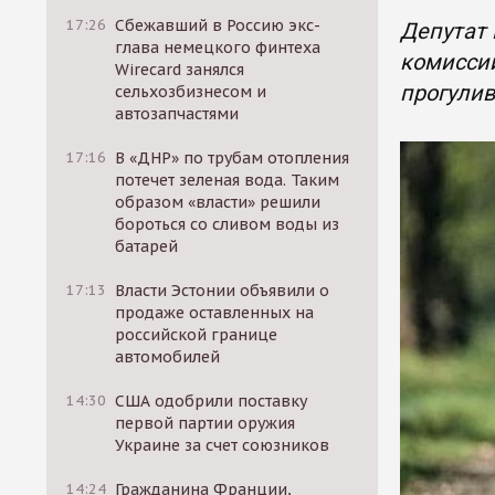
17:26
Сбежавший в Россию экс-
Депутат
глава немецкого финтеха
комисси
Wirecard занялся
прогулив
сельхозбизнесом и
автозапчастями
17:16
В «ДНР» по трубам отопления
потечет зеленая вода. Таким
образом «власти» решили
бороться со сливом воды из
батарей
17:13
Власти Эстонии объявили о
продаже оставленных на
российской границе
автомобилей
14:30
США одобрили поставку
первой партии оружия
Украине за счет союзников
14:24
Гражданина Франции,