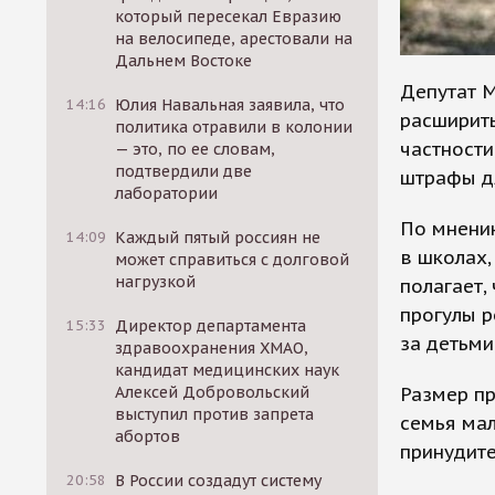
который пересекал Евразию
на велосипеде, арестовали на
Дальнем Востоке
Депутат 
14:16
Юлия Навальная заявила, что
расширит
политика отравили в колонии
частност
— это, по ее словам,
подтвердили две
штрафы дл
лаборатории
По мнению
14:09
Каждый пятый россиян не
в школах,
может справиться с долговой
нагрузкой
полагает,
прогулы р
15:33
Директор департамента
за детьми
здравоохранения ХМАО,
кандидат медицинских наук
Размер пр
Алексей Добровольский
выступил против запрета
семья мал
абортов
принудит
20:58
В России создадут систему