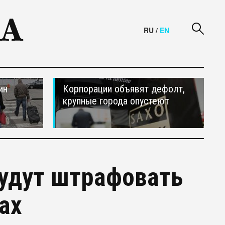
RU
/
EN
ин
Корпорации объявят дефолт,
крупные города опустеют
удут штрафовать
ах