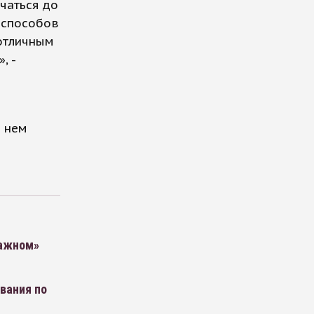
учаться до
 способов
 отличным
, -
в нем
важном»
вания по