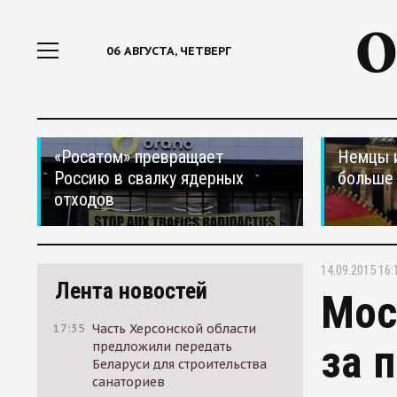
06 АВГУСТА, ЧЕТВЕРГ
«Росатом» превращает
Немцы 
Россию в свалку ядерных
больше 
отходов
14.09.2015 16:
Лента новостей
Мос
17:35
Часть Херсонской области
за 
предложили передать
Беларуси для строительства
санаториев