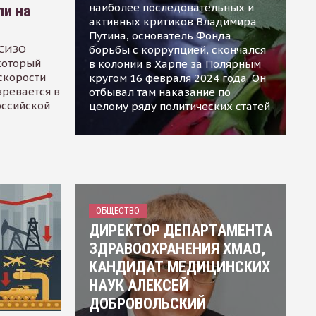
наиболее последовательных и
ли на
активных критиков Владимира
Путина, основатель Фонда
 СИЗО
борьбы с коррупцией, скончался
 который
в колонии в Харпе за Полярным
скорости
кругом 16 февраля 2024 года. Он
зревается в
отбывал там наказание по
оссийской
целому ряду политических статей
ОБЩЕСТВО
ДИРЕКТОР ДЕПАРТАМЕНТА
ЗДРАВООХРАНЕНИЯ ХМАО,
КАНДИДАТ МЕДИЦИНСКИХ
НАУК АЛЕКСЕЙ
ДОБРОВОЛЬСКИЙ