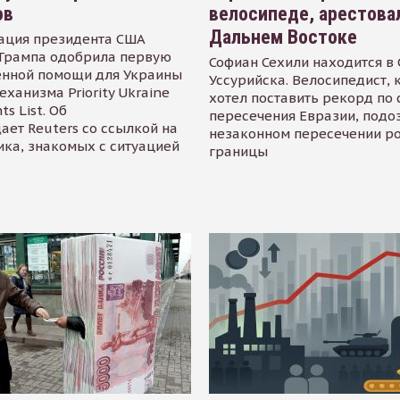
ов
велосипеде, арестова
Дальнем Востоке
ация президента США
Трампа одобрила первую
Софиан Сехили находится в
енной помощи для Украины
Уссурийска. Велосипедист,
еханизма Priority Ukraine
хотел поставить рекорд по 
s List. Об
пересечения Евразии, подо
ает Reuters со ссылкой на
незаконном пересечении р
ика, знакомых с ситуацией
границы