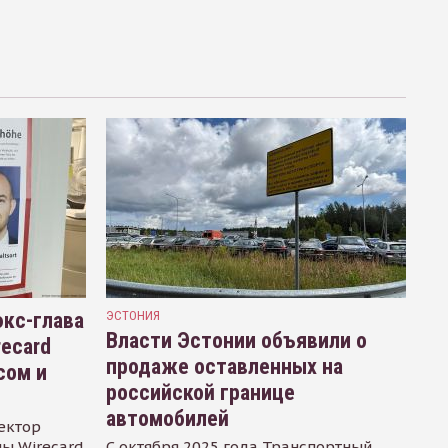
кс-глава
ЭСТОНИЯ
Власти Эстонии объявили о
recard
продаже оставленных на
сом и
российской границе
автомобилей
ектор
ы Wirecard
С октября 2025 года Транспортный