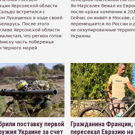
ации Херсонской области
Ян Марсалек бежал из Евр
альдо встретился с
после краха компании в 202
ом Лукашенко в ходе своей
Сейчас он живёт в Москве, 
Беларусь. После этого
перемещается по России и 
глава Херсонской области
на оккупированные террит
налистам, что регион готов
Украины
инску часть побережья
и Черного морей
рили поставку первой
Гражданина Франции,
ружия Украине за счет
пересекал Евразию на