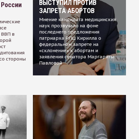
ВЫСТУПИЛ ПРОТИВ
 России
ЗАПРЕТА АБОРТОВ
Мнение кандидата медицинских
мические
наук прозвучало на фоне
все
последнего предложения
 ВВП в
патриарха РПЦ Кирилла о
торой
федеральном запрете на
ост
«склонение» к абортам и
едитования
заявления сенатора Маргариты
 со стороны
Павловой