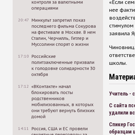
«Если сем
контроля за валютными
операциями
нее факти
воздейств
20:47
Минкульт запретил показ
стимулом 
последнего фильма Сокурова
на фестивале в Москве. В нем
заявила Я
Сталин, Черчилль, Гитлер и
Муссолини спорят о жизни
Чиновница
ответстве
17:10
Российские
школы.
политзаключенные призвали
к голодовке солидарности 30
октября
Матери
17:12
«ВКонтакте» начал
блокировать посты
Учитель - 
родственников
мобилизованных, в которых
С сайта п
они требуют вернуть близких
удалили в
домой
Спикер Гос
14:11
Россия, США и ЕС провели
образцам 
секретные переговоры за