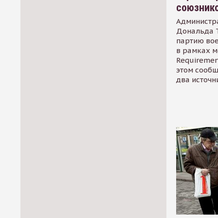
союзник
Администр
Дональда 
партию во
в рамках м
Requirement
этом сообщ
два источн