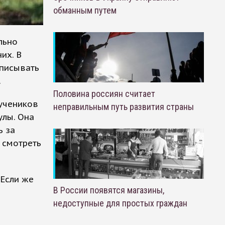
обманным путем
льно
их. В
ыписывать
.
Половина россиян считает
учеников
неправильным путь развития страны
улы. Она
ь за
 смотреть
 Если же
В России появятся магазины,
недоступные для простых граждан