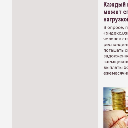
Каждый 
может сп
нагрузко
В опросе, 
«Яндекс.Вз
человек ст
респондент
погашать 
задолженно
заемщиков
выплаты б
ежемесячн