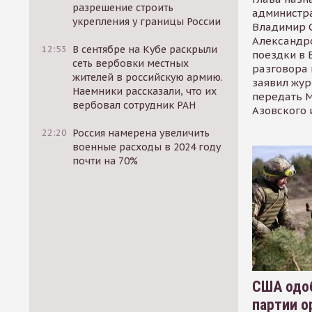
разрешение строить
администр
укрепления у границы России
Владимир С
Александр
12:53
В сентябре на Кубе раскрыли
поездки в 
сеть вербовки местных
разговора 
жителей в российскую армию.
заявил жур
Наемники рассказали, что их
передать М
вербовал сотрудник РАН
Азовского 
22:20
Россия намерена увеличить
военные расходы в 2024 году
почти на 70%
США одоб
партии о