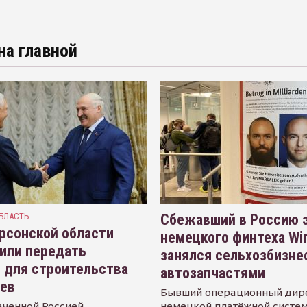
на главной
БЛАСТЬ
Сбежавший в Россию э
рсонской области
немецкого финтеха Wi
или передать
занялся сельхозбизне
 для строительства
автозапчастями
иев
Бывший операционный дир
аченной Россией
немецкой платёжной систем