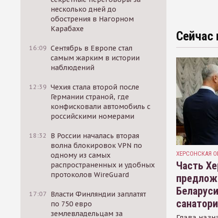
несколько дней до
обострения в Нагорном
Карабахе
Сейчас 
16:09
Сентябрь в Европе стал
самым жарким в истории
наблюдений
12:39
Чехия стала второй после
Германии страной, где
конфисковали автомобиль с
российскими номерами
18:32
В России началась вторая
волна блокировок VPN по
ХЕРСОНСКАЯ О
одному из самых
Часть Хе
распространенных и удобных
протоколов WireGuard
предлож
Беларуси
17:07
Власти Финляндии заплатят
санатор
по 750 евро
землевладельцам за
Глава назн