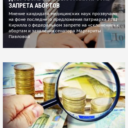
ЗАПРЕТА АБОРТОВ
Мнение кандидата медицинских наук прозвучало
на фоне последнего предложения патриарха РПЦ
Кирилла о федеральном запрете на «склонение» к
абортам и заявления сенатора Маргариты
Павловой