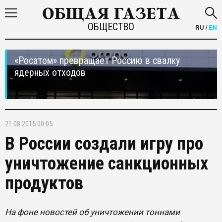
ОБЩЕСТВО
RU
/
EN
«Росатом» превращает Россию в свалку
ядерных отходов
21.08.2015 00:05
В России создали игру про
уничтожение санкционных
продуктов
На фоне новостей об уничтожении тоннами