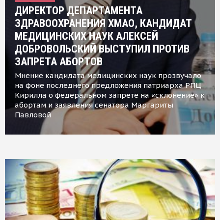
ДИРЕКТОР ДЕПАРТАМЕНТА
ЗДРАВООХРАНЕНИЯ ХМАО, КАНДИДАТ
МЕДИЦИНСКИХ НАУК АЛЕКСЕЙ
ДОБРОВОЛЬСКИЙ ВЫСТУПИЛ ПРОТИВ
ЗАПРЕТА АБОРТОВ
Мнение кандидата медицинских наук прозвучало
на фоне последнего предложения патриарха РПЦ
Кирилла о федеральном запрете на «склонение» к
абортам и заявления сенатора Маргариты
Павловой