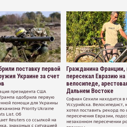
рили поставку первой
Гражданина Франции,
ружия Украине за счет
пересекал Евразию на
ов
велосипеде, арестова
Дальнем Востоке
ация президента США
Трампа одобрила первую
Софиан Сехили находится в
енной помощи для Украины
Уссурийска. Велосипедист,
еханизма Priority Ukraine
хотел поставить рекорд по 
s List. Об
пересечения Евразии, подо
ает Reuters со ссылкой на
незаконном пересечении р
ика, знакомых с ситуацией