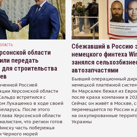
БЛАСТЬ
Сбежавший в Россию э
рсонской области
немецкого финтеха Wi
или передать
занялся сельхозбизне
 для строительства
автозапчастями
иев
Бывший операционный дир
аченной Россией
немецкой платёжной систем
ации Херсонской области
Ян Марсалек бежал из Евр
альдо встретился с
после краха компании в 202
ом Лукашенко в ходе своей
Сейчас он живёт в Москве, 
Беларусь. После этого
перемещается по России и 
глава Херсонской области
на оккупированные террит
налистам, что регион готов
Украины
инску часть побережья
и Черного морей