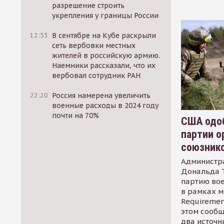
разрешение строить
укрепления у границы России
12:53
В сентябре на Кубе раскрыли
сеть вербовки местных
жителей в российскую армию.
Наемники рассказали, что их
вербовал сотрудник РАН
22:20
Россия намерена увеличить
военные расходы в 2024 году
почти на 70%
США одоб
партии о
союзник
Администр
Дональда 
партию во
в рамках м
Requirement
этом сообщ
два источн