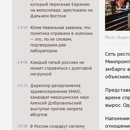
который пересекал Евразию
на велосипеде, арестовали на
Дальнем Востоке
14:16
Юлия Навальная заявила, что
политика отравили в колонии
Photo: Яндек
— это, по ее словам,
подтвердили две
лаборатории
Сеть рест
Минпромт
14:09
Каждый пятый россиян не
может справиться с долговой
эмбарго в
нагрузкой
объяснила
15:33
Директор департамента
Представи
здравоохранения ХМАО,
время спр
кандидат медицинских наук
Алексей Добровольский
вырос. Од
выступил против запрета
абортов
Напомним
отношении
20:58
В России создадут систему