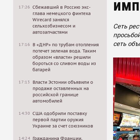
имп
17:26
Сбежавший в Россию экс-
глава немецкого финтеха
Wirecard занялся
Сеть рес
сельхозбизнесом и
автозапчастями
просьбой
сеть объ
17:16
В «ДНР» по трубам отопления
потечет зеленая вода. Таким
образом «власти» решили
бороться со сливом воды из
батарей
17:13
Власти Эстонии объявили о
продаже оставленных на
российской границе
автомобилей
14:30
США одобрили поставку
первой партии оружия
Украине за счет союзников
14:24
Гражданина Франции,