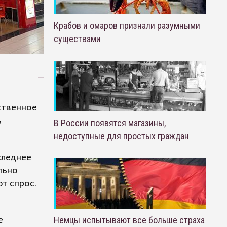
Крабов и омаров признали разумными
существами
ственное
ь
В России появятся магазины,
недоступные для простых граждан
следнее
льно
т спрос.
е
Немцы испытывают все больше страха