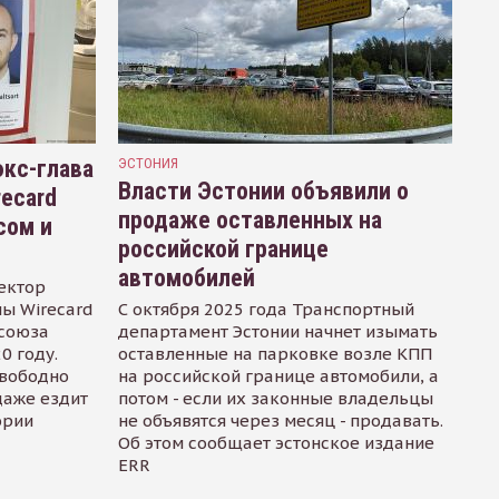
кс-глава
ЭСТОНИЯ
Власти Эстонии объявили о
recard
продаже оставленных на
сом и
российской границе
автомобилей
ектор
ы Wirecard
С октября 2025 года Транспортный
осоюза
департамент Эстонии начнет изымать
0 году.
оставленные на парковке возле КПП
свободно
на российской границе автомобили, а
даже ездит
потом - если их законные владельцы
ории
не объявятся через месяц - продавать.
Об этом сообщает эстонское издание
ERR