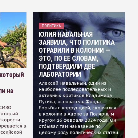
ПОЛИТИКА
ЮЛИЯ НАВАЛЬНАЯ
ЗАЯВИЛА, ЧТО ПОЛИТИКА
ОТРАВИЛИ В КОЛОНИИ —
ЭТО, ПО ЕЕ СЛОВАМ,
ПОДТВЕРДИЛИ ДВЕ
ЛАБОРАТОРИИ
 который
Алексей Навальный, один из
наиболее последовательных и
ли на
активных критиков Владимира
Путина, основатель Фонда
 СИЗО
борьбы с коррупцией, скончался
 который
в колонии в Харпе за Полярным
скорости
кругом 16 февраля 2024 года. Он
зревается в
отбывал там наказание по
оссийской
целому ряду политических статей