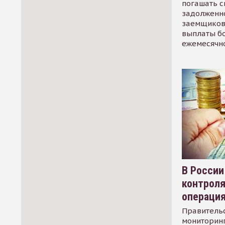
погашать 
задолженно
заемщиков
выплаты б
ежемесячн
В России
контрол
операци
Правительс
мониторинг