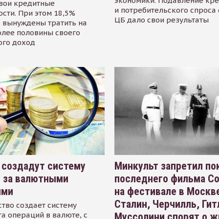
экономики. Подавление кр
свои кредитные
и потребительского спроса
сти. При этом 18,5%
ЦБ дало свои результаты
 вынуждены тратить на
олее половины своего
ого доход
 создадут систему
Минкульт запретил по
я за валютными
последнего фильма С
ями
на фестивале в Москве
Сталин, Черчилль, Гит
тво создает систему
а операций в валюте, с
Муссолини спорят о ж