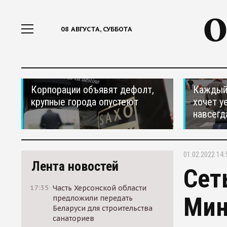
08 АВГУСТА, СУББОТА
Корпорации объявят дефолт,
Каждый 
крупные города опустеют
хочет у
навсегд
01.02.2022 14:
Лента новостей
Сет
17:35
Часть Херсонской области
Мин
предложили передать
Беларуси для строительства
санаториев