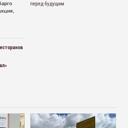
барго
перед будущим
укция,
ресторанов
ал»