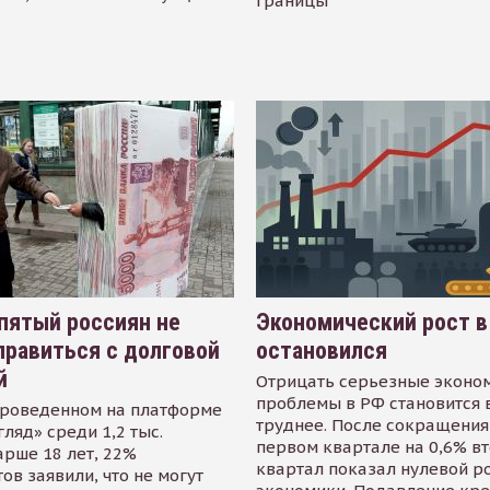
границы
пятый россиян не
Экономический рост в
равиться с долговой
остановился
й
Отрицать серьезные эконо
проблемы в РФ становится 
проведенном на платформе
труднее. После сокращения
гляд» среди 1,2 тыс.
первом квартале на 0,6% в
арше 18 лет, 22%
квартал показал нулевой р
ов заявили, что не могут