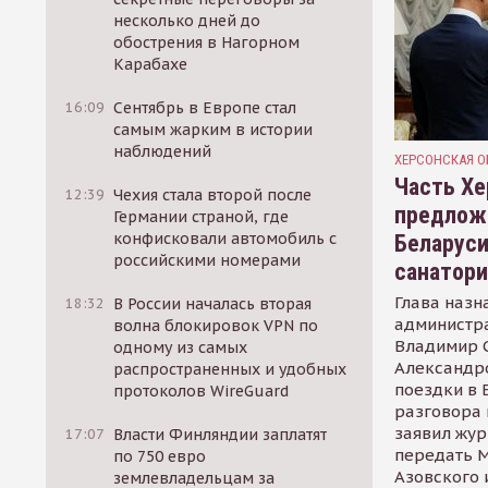
несколько дней до
обострения в Нагорном
Карабахе
16:09
Сентябрь в Европе стал
самым жарким в истории
наблюдений
ХЕРСОНСКАЯ О
Часть Хе
12:39
Чехия стала второй после
предлож
Германии страной, где
конфисковали автомобиль с
Беларуси
российскими номерами
санатор
Глава назн
18:32
В России началась вторая
администр
волна блокировок VPN по
Владимир С
одному из самых
Александр
распространенных и удобных
поездки в 
протоколов WireGuard
разговора 
заявил жур
17:07
Власти Финляндии заплатят
передать М
по 750 евро
Азовского 
землевладельцам за