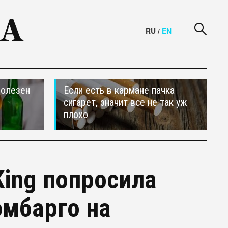
RU
/
EN
полезен
Если есть в кармане пачка
сигарет, значит все не так уж
плохо
King попросила
мбарго на