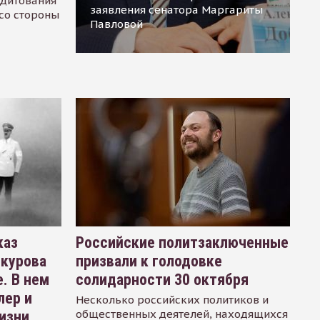
едитования
заявления сенатора Маргариты
 со стороны
Павловой
каз
Российские политзаключенные
окурова
призвали к голодовке
. В нем
солидарности 30 октября
лер и
Несколько российских политиков и
общественных деятелей, находящихся
изни