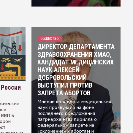
ОБЩЕСТВО
ДИРЕКТОР ДЕПАРТАМЕНТА
ЗДРАВООХРАНЕНИЯ ХМАО,
КАНДИДАТ МЕДИЦИНСКИХ
НАУК АЛЕКСЕЙ
ДОБРОВОЛЬСКИЙ
ВЫСТУПИЛ ПРОТИВ
 России
ЗАПРЕТА АБОРТОВ
Мнение кандидата медицинских
мические
наук прозвучало на фоне
все
последнего предложения
 ВВП в
патриарха РПЦ Кирилла о
торой
федеральном запрете на
ост
«склонение» к абортам и