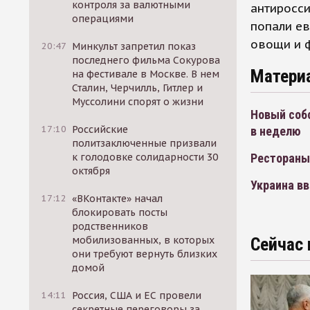
контроля за валютными
антиросси
операциями
попали ев
овощи и 
20:47
Минкульт запретил показ
последнего фильма Сокурова
Матери
на фестивале в Москве. В нем
Сталин, Черчилль, Гитлер и
Муссолини спорят о жизни
Новый соб
17:10
Российские
в неделю
политзаключенные призвали
Рестораны
к голодовке солидарности 30
октября
Украина вв
17:12
«ВКонтакте» начал
блокировать посты
родственников
мобилизованных, в которых
Сейчас 
они требуют вернуть близких
домой
14:11
Россия, США и ЕС провели
секретные переговоры за