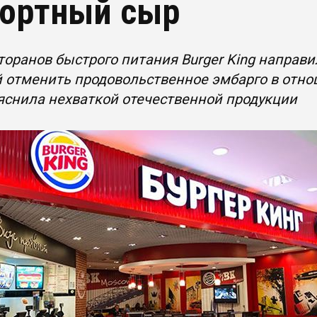
ортный сыр
торанов быстрого питания Burger King направ
 отменить продовольственное эмбарго в отно
яснила нехваткой отечественной продукции