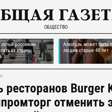
ОБЩЕСТВО
пятый россиянин
Алкоголь может быть 
ехать из страны
людям старше 40 лет
а
58
ь ресторанов Burger 
промторг отменить э