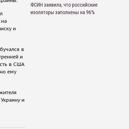
краины.
ФСИН заявила, что российские
изоляторы заполнены на 96%
л
 на
иску и
обучался в
тренней и
асть в США
 но ему
 жителя
 Украину и