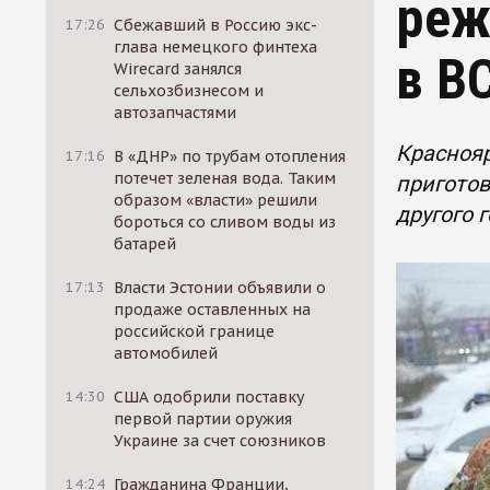
реж
17:26
Сбежавший в Россию экс-
глава немецкого финтеха
в В
Wirecard занялся
сельхозбизнесом и
автозапчастями
Краснояр
17:16
В «ДНР» по трубам отопления
потечет зеленая вода. Таким
приготов
образом «власти» решили
другого 
бороться со сливом воды из
батарей
17:13
Власти Эстонии объявили о
продаже оставленных на
российской границе
автомобилей
14:30
США одобрили поставку
первой партии оружия
Украине за счет союзников
14:24
Гражданина Франции,