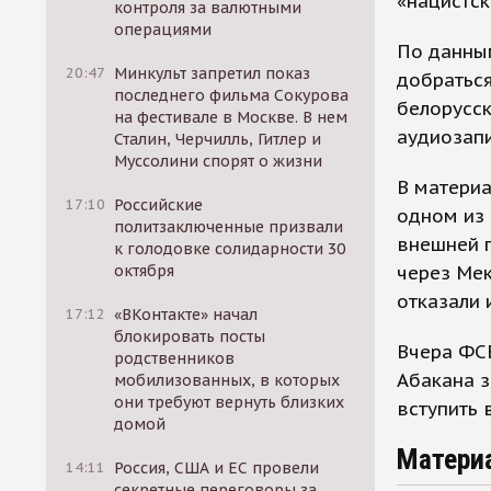
«нацистск
контроля за валютными
операциями
По данны
20:47
Минкульт запретил показ
добраться
последнего фильма Сокурова
белорусск
на фестивале в Москве. В нем
аудиозапи
Сталин, Черчилль, Гитлер и
Муссолини спорят о жизни
В материа
17:10
Российские
одном из
политзаключенные призвали
внешней п
к голодовке солидарности 30
через Мек
октября
отказали 
17:12
«ВКонтакте» начал
блокировать посты
Вчера ФСБ
родственников
Абакана з
мобилизованных, в которых
они требуют вернуть близких
вступить 
домой
Матери
14:11
Россия, США и ЕС провели
секретные переговоры за