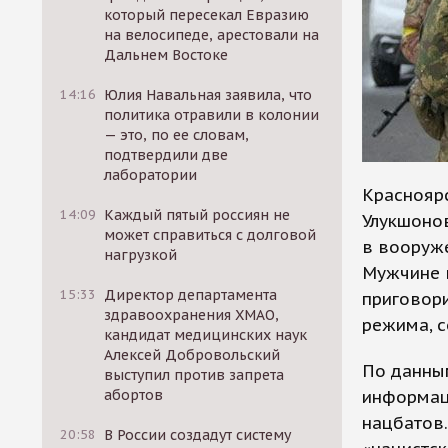
который пересекал Евразию
на велосипеде, арестовали на
Дальнем Востоке
14:16
Юлия Навальная заявила, что
политика отравили в колонии
— это, по ее словам,
подтвердили две
лаборатории
Красноярс
14:09
Каждый пятый россиян не
Улукшоно
может справиться с долговой
в вооруже
нагрузкой
Мужчине в
15:33
Директор департамента
приговори
здравоохранения ХМАО,
режима, с
кандидат медицинских наук
Алексей Добровольский
По данным
выступил против запрета
информац
абортов
нацбатов.
20:58
В России создадут систему