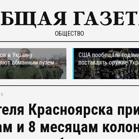
ОБЩЕСТВО
ов в Украину
США пообещали годам
ляют обманным путем
поставлять оружие Укр
10
еля Красноярска при
ам и 8 месяцам колон