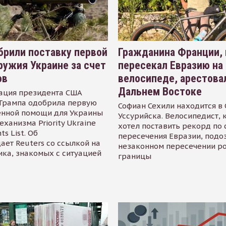
рили поставку первой
Гражданина Франции,
ружия Украине за счет
пересекал Евразию на
ов
велосипеде, арестова
Дальнем Востоке
ация президента США
Трампа одобрила первую
Софиан Сехили находится в
енной помощи для Украины
Уссурийска. Велосипедист,
еханизма Priority Ukraine
хотел поставить рекорд по 
s List. Об
пересечения Евразии, подо
ает Reuters со ссылкой на
незаконном пересечении р
ика, знакомых с ситуацией
границы