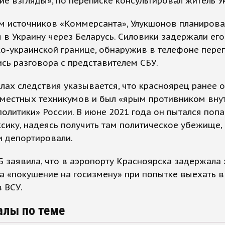
ие взгляды», по переписке консультировал житель У
м источников «Коммерсанта», Улукшонов планирова
 в Украину через Беларусь. Силовики задержали его
о-украинской границе, обнаружив в телефоне переп
сь разговора с представителем СБУ.
лах следствия указывается, что красноярец ранее 
 местных техникумов и был «ярым противником вну
олитики» России. В июне 2021 года он пытался поп
сику, надеясь получить там политическое убежище,
и депортировали.
 заявила, что в аэропорту Красноярска задержала
а «покушение на госизмену» при попытке выехать в
в ВСУ.
алы по теме