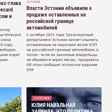
кс-глава
ЭСТОНИЯ
Власти Эстонии объявили о
recard
продаже оставленных на
сом и
российской границе
автомобилей
ектор
ы Wirecard
С октября 2025 года Транспортный
осоюза
департамент Эстонии начнет изымать
0 году.
оставленные на парковке возле КПП
свободно
на российской границе автомобили, а
даже ездит
потом - если их законные владельцы
ории
не объявятся через месяц - продавать.
Об этом сообщает эстонское издание
ERR
ПОЛИТИКА
ЮЛИЯ НАВАЛЬНАЯ
ЗАЯВИЛА, ЧТО ПОЛИТИКА