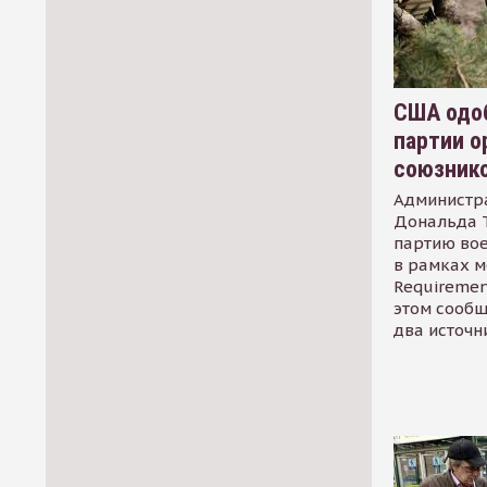
США одоб
партии о
союзник
Администр
Дональда 
партию во
в рамках м
Requirement
этом сообщ
два источн