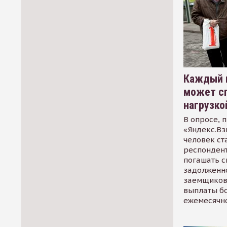
Каждый 
может сп
нагрузко
В опросе, 
«Яндекс.Вз
человек ст
респондент
погашать 
задолженно
заемщиков
выплаты б
ежемесячн