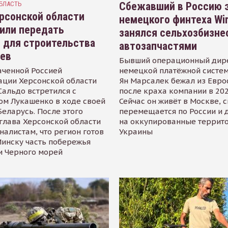
БЛАСТЬ
Сбежавший в Россию э
рсонской области
немецкого финтеха Wi
или передать
занялся сельхозбизне
 для строительства
автозапчастями
иев
Бывший операционный дир
аченной Россией
немецкой платёжной систем
ации Херсонской области
Ян Марсалек бежал из Евр
альдо встретился с
после краха компании в 202
ом Лукашенко в ходе своей
Сейчас он живёт в Москве, 
Беларусь. После этого
перемещается по России и 
глава Херсонской области
на оккупированные террит
налистам, что регион готов
Украины
инску часть побережья
и Черного морей