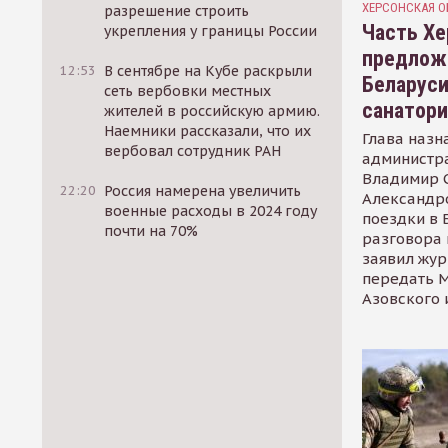
ХЕРСОНСКАЯ О
разрешение строить
Часть Хе
укрепления у границы России
предлож
12:53
В сентябре на Кубе раскрыли
Беларуси
сеть вербовки местных
санатор
жителей в российскую армию.
Наемники рассказали, что их
Глава назн
вербовал сотрудник РАН
администр
Владимир С
22:20
Россия намерена увеличить
Александр
военные расходы в 2024 году
поездки в 
почти на 70%
разговора 
заявил жур
передать М
Азовского 