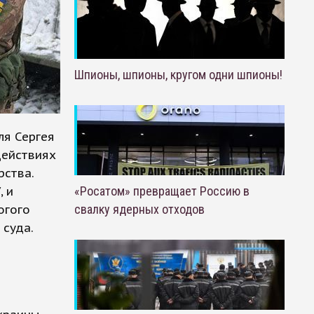
Шпионы, шпионы, кругом одни шпионы!
ля Сергея
действиях
рства.
, и
«Росатом» превращает Россию в
огого
свалку ядерных отходов
 суда.