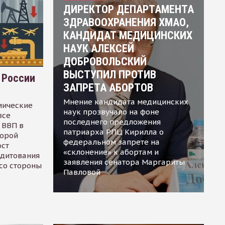
ДИРЕКТОР ДЕПАРТАМЕНТА
ЗДРАВООХРАНЕНИЯ ХМАО,
КАНДИДАТ МЕДИЦИНСКИХ
НАУК АЛЕКСЕЙ
ДОБРОВОЛЬСКИЙ
ВЫСТУПИЛ ПРОТИВ
 России
ЗАПРЕТА АБОРТОВ
Мнение кандидата медицинских
мические
наук прозвучало на фоне
все
последнего предложения
 ВВП в
патриарха РПЦ Кирилла о
торой
федеральном запрете на
ост
«склонение» к абортам и
едитования
заявления сенатора Маргариты
 со стороны
Павловой