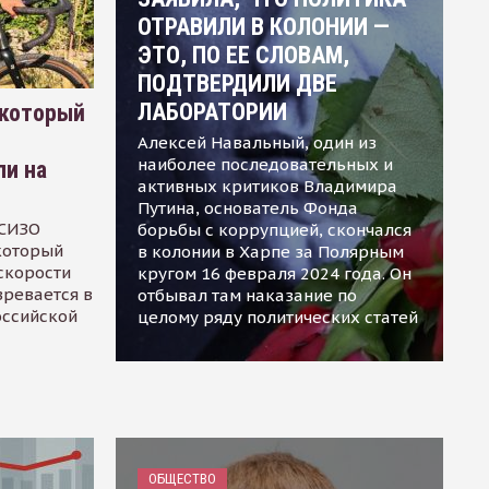
ОТРАВИЛИ В КОЛОНИИ —
ЭТО, ПО ЕЕ СЛОВАМ,
ПОДТВЕРДИЛИ ДВЕ
ЛАБОРАТОРИИ
 который
Алексей Навальный, один из
наиболее последовательных и
ли на
активных критиков Владимира
Путина, основатель Фонда
 СИЗО
борьбы с коррупцией, скончался
 который
в колонии в Харпе за Полярным
скорости
кругом 16 февраля 2024 года. Он
зревается в
отбывал там наказание по
оссийской
целому ряду политических статей
ОБЩЕСТВО