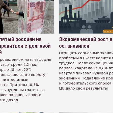
пятый россиян не
Экономический рост в
равиться с долговой
остановился
й
Отрицать серьезные эконо
проблемы в РФ становится 
проведенном на платформе
труднее. После сокращения
гляд» среди 1,2 тыс.
первом квартале на 0,6% в
арше 18 лет, 22%
квартал показал нулевой р
ов заявили, что не могут
экономики. Подавление кр
свои кредитные
и потребительского спроса
сти. При этом 18,5%
ЦБ дало свои результаты
 вынуждены тратить на
олее половины своего
ого доход