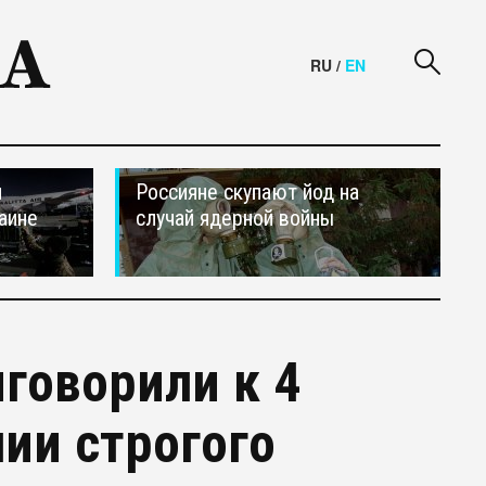
RU
/
EN
и
Россияне скупают йод на
аине
случай ядерной войны
говорили к 4
ии строгого