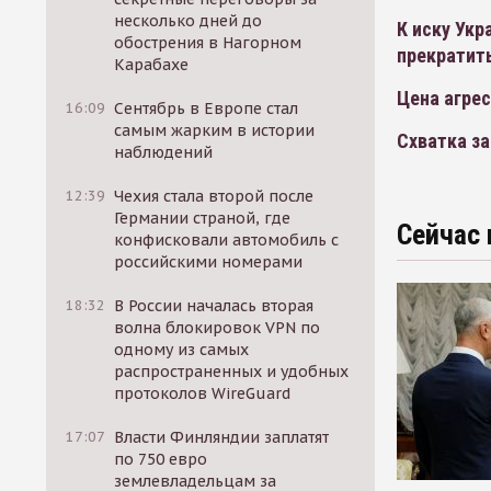
несколько дней до
К иску Ук
обострения в Нагорном
прекратит
Карабахе
Цена агре
16:09
Сентябрь в Европе стал
самым жарким в истории
Схватка за
наблюдений
12:39
Чехия стала второй после
Германии страной, где
Сейчас 
конфисковали автомобиль с
российскими номерами
18:32
В России началась вторая
волна блокировок VPN по
одному из самых
распространенных и удобных
протоколов WireGuard
17:07
Власти Финляндии заплатят
по 750 евро
землевладельцам за