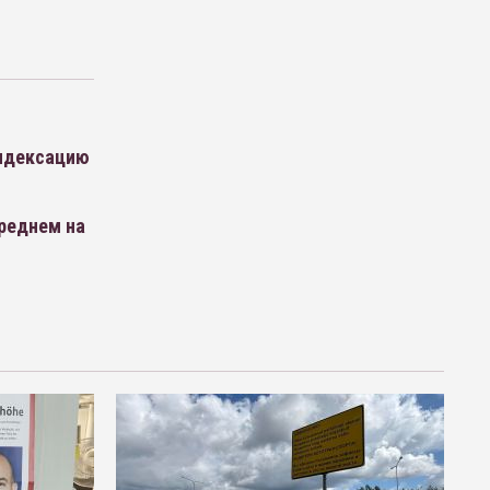
индексацию
реднем на