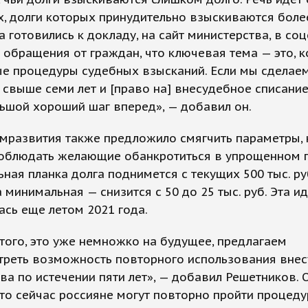
, долги которых принудительно взыскиваются боле
да готовились к докладу, на сайт министерства, в со
 обращения от граждан, что ключевая тема — это, к
ые процедуры судебных взысканий. Если мы сделае
 свыше семи лет и [право на] внесудебное списание
ьшой хороший шаг вперед», — добавил он.
мразвития также предложило смягчить параметры,
облюдать желающие обанкротиться в упрощенном п
ная планка долга поднимется с текущих 500 тыс. руб
 а минимальная — снизится с 50 до 25 тыс. руб. Эта и
сь еще летом 2021 года.
того, это уже немножко на будущее, предлагаем
треть возможность повторного использования вне
ва по истечении пяти лет», — добавил Решетников. 
что сейчас россияне могут повторно пройти процеду