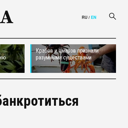
RU
/
EN
Крабов и омаров признали
сию
разумными существами
банкротиться