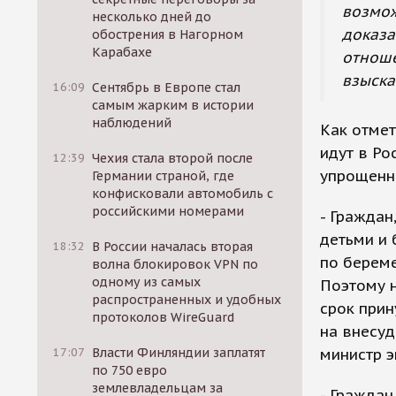
возмож
несколько дней до
доказа
обострения в Нагорном
Карабахе
отноше
взыска
16:09
Сентябрь в Европе стал
самым жарким в истории
наблюдений
Как отмет
идут в Ро
12:39
Чехия стала второй после
упрощенно
Германии страной, где
конфисковали автомобиль с
российскими номерами
- Граждан
детьми и 
18:32
В России началась вторая
по берем
волна блокировок VPN по
одному из самых
Поэтому н
распространенных и удобных
срок прин
протоколов WireGuard
на внесуд
министр э
17:07
Власти Финляндии заплатят
по 750 евро
землевладельцам за
- Граждан