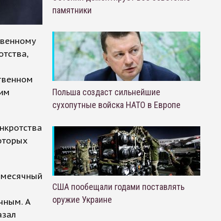
памятники
твенному
тства,
твенном
сим
Польша создаст сильнейшие
сухопутные войска НАТО в Европе
анкротства
оторых
емесячный
США пообещали годами поставлять
оружие Украине
чным. А
азал