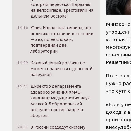
который пересекал Евразию
на велосипеде, арестовали на
Дальнем Востоке
Минэконо
14:16
Юлия Навальная заявила, что
упрощению
политика отравили в колонии
которая п
— это, по ее словам,
подтвердили две
многофун
лаборатории
совещани
Решетник
14:09
Каждый пятый россиян не
может справиться с долговой
нагрузкой
По его сл
нужно рас
15:33
Директор департамента
«по сути 
здравоохранения ХМАО,
кандидат медицинских наук
«Если у 
Алексей Добровольский
выступил против запрета
доход в в
абортов
производс
внесудебн
20:58
В России создадут систему