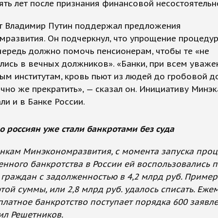
ять лет после признания финансовой несостоятельн
т Владимир Путин поддержал предложения
мразвития. Он подчеркнул, что упрощение процеду
ередь должно помочь пенсионерам, чтобы те «не
ись в вечных должников». «Банки, при всем уваже
м институтам, кровь пьют из людей до гробовой до
чно же прекратить», — сказал он. Инициативу Минэк
и и в Банке России.
о россиян уже стали банкротами без суда
нкам Минэкономразвития, с момента запуска про
нного банкротства в России ей воспользовались 
. граждан с задолженностью в 4,2 млрд руб. Приме
этой суммы, или 2,8 млрд руб. удалось списать. Еж
платное банкротство поступает порядка 600 заявле
л Решетников.