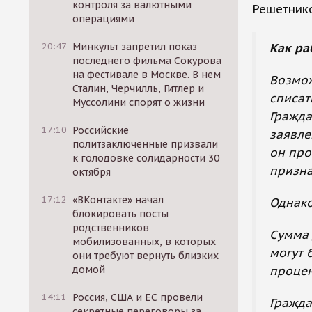
контроля за валютными
Решетник
операциями
Как ра
20:47
Минкульт запретил показ
последнего фильма Сокурова
на фестивале в Москве. В нем
Возмож
Сталин, Черчилль, Гитлер и
списат
Муссолини спорят о жизни
Гражда
17:10
Российские
заявле
политзаключенные призвали
он про
к голодовке солидарности 30
призна
октября
17:12
«ВКонтакте» начал
Однако
блокировать посты
родственников
Сумма 
мобилизованных, в которых
могут 
они требуют вернуть близких
процен
домой
14:11
Россия, США и ЕС провели
Гражда
секретные переговоры за