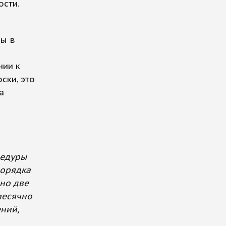
ости.
ры в
нии к
ски, это
а
цедуры
порядка
рно две
емесячно
ний,