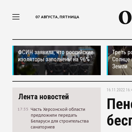
07 АВГУСТА, ПЯТНИЦА
ФСИН заявила, что российские
Треть р
изоляторы заполнены на 96%
Солнце 
Земли
16.11.2022 16:
Лента новостей
Пен
17:35
Часть Херсонской области
бес
предложили передать
Беларуси для строительства
санаториев