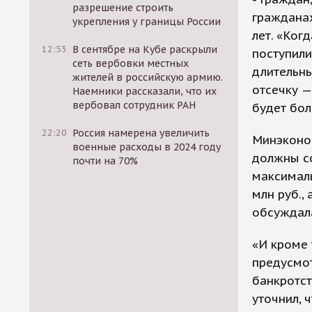
разрешение строить
гражданах
укрепления у границы России
лет. «Ког
12:53
В сентябре на Кубе раскрыли
поступили
сеть вербовки местных
длительн
жителей в российскую армию.
отсечку —
Наемники рассказали, что их
вербовал сотрудник РАН
будет бол
22:20
Россия намерена увеличить
Минэконо
военные расходы в 2024 году
должны с
почти на 70%
максималь
млн руб.,
обсуждала
«И кроме 
предусмо
банкротст
уточнил, 