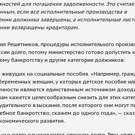
ностей для погашения задолженности. Это считае
нным, если все исполнительные производства в
нии должника завершены, а исполнительные лист
нии возвращены кредиторам.
ил Решетников, процедуры исполнительного произв
ссии долго, потому министерство готово допустить к
му банкротству и другие категории должников:
, живущих на социальные пособия. «Например, граж
беременных женщин, у которых детское пособие ил
енности являются единственным источником дохода
ам кажется целесообразным снизить для этих кате
удительного взыскания, после которого они могут 
ебное банкротство, скажем до одного года», — сказ
кономического развития.
, чьи долги взыскиваются слишком долго. Речь идет 