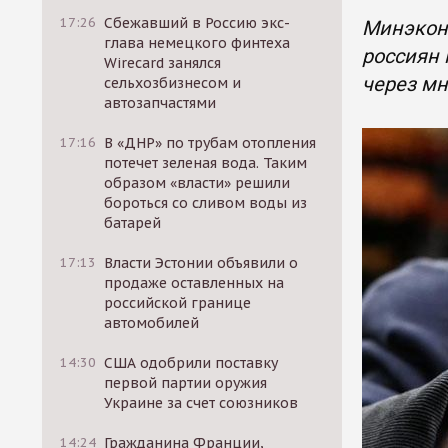
17:26
Сбежавший в Россию экс-
Минэкон
глава немецкого финтеха
россиян 
Wirecard занялся
через м
сельхозбизнесом и
автозапчастями
17:16
В «ДНР» по трубам отопления
потечет зеленая вода. Таким
образом «власти» решили
бороться со сливом воды из
батарей
17:13
Власти Эстонии объявили о
продаже оставленных на
российской границе
автомобилей
14:30
США одобрили поставку
первой партии оружия
Украине за счет союзников
14:24
Гражданина Франции,