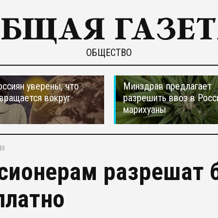
ОБЩЕСТВО
оссиян уверены, что
Минздрав предлагает
вращается вокруг
разрешить ввоз в Рос
марихуаны
49
сионерам разрешат 
платно