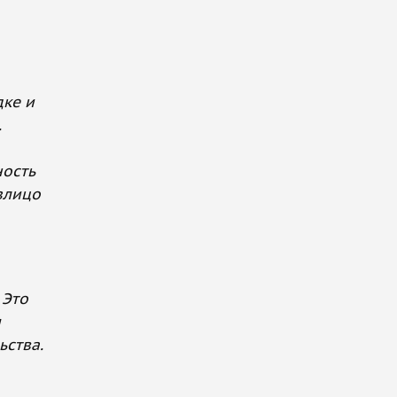
ке и
.
ность
злицо
 Это
я
ьства.