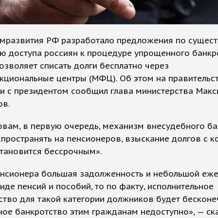
мразвития РФ разработало предложения по сущес
 доступа россиян к процедуре упрощенного банкро
озволяет списать долги бесплатно через
кциональные центры (МФЦ). Об этом на правительс
и с президентом сообщил глава министерства Мак
ов.
овам, в первую очередь, механизм внесудебного б
пространять на пенсионеров, взыскание долгов с к
становится бессрочным».
пенсионера большая задолженность и небольшой еж
иде пенсий и пособий, то по факту, исполнительное
тво для такой категории должников будет бесконе
ое банкротство этим гражданам недоступно», — ск