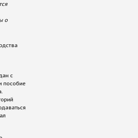
тся
ы о
одства
дан с
и пособие
.
горий
подаваться
ал
о