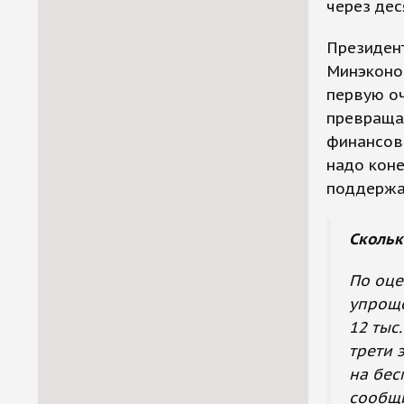
через дес
Президен
Минэконо
первую оч
превращал
финансовы
надо коне
поддержал
Скольк
По оце
упроще
12 тыс
трети 
на бес
сообщи