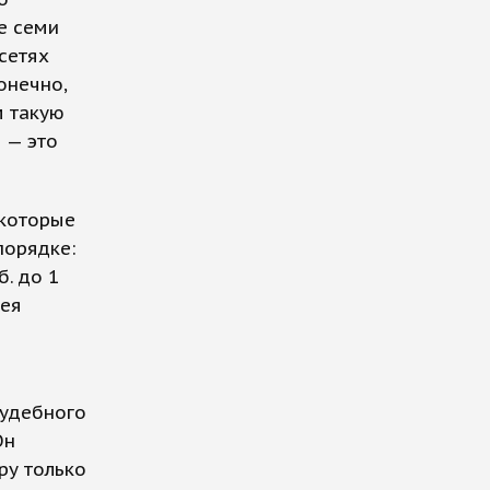
е семи
цсетях
онечно,
м такую
 — это
 которые
орядке:
. до 1
дея
судебного
Он
ру только