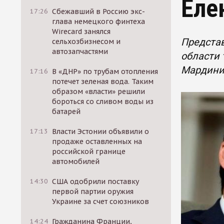
Еле
17:26
Сбежавший в Россию экс-
глава немецкого финтеха
Wirecard занялся
Представ
сельхозбизнесом и
автозапчастями
области 
Мардин
17:16
В «ДНР» по трубам отопления
потечет зеленая вода. Таким
образом «власти» решили
бороться со сливом воды из
батарей
17:13
Власти Эстонии объявили о
продаже оставленных на
российской границе
автомобилей
14:30
США одобрили поставку
первой партии оружия
Украине за счет союзников
14:24
Гражданина Франции,