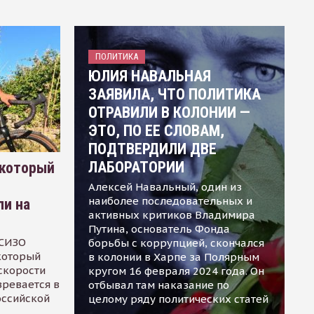
ПОЛИТИКА
ЮЛИЯ НАВАЛЬНАЯ
ЗАЯВИЛА, ЧТО ПОЛИТИКА
ОТРАВИЛИ В КОЛОНИИ —
ЭТО, ПО ЕЕ СЛОВАМ,
ПОДТВЕРДИЛИ ДВЕ
ЛАБОРАТОРИИ
 который
Алексей Навальный, один из
наиболее последовательных и
ли на
активных критиков Владимира
Путина, основатель Фонда
 СИЗО
борьбы с коррупцией, скончался
 который
в колонии в Харпе за Полярным
скорости
кругом 16 февраля 2024 года. Он
зревается в
отбывал там наказание по
оссийской
целому ряду политических статей