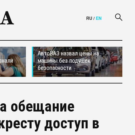
RU
/
EN
АвтоВАЗ назвал цены на
знали
машины без подушек
безопасности
ла обещание
кресту доступ в