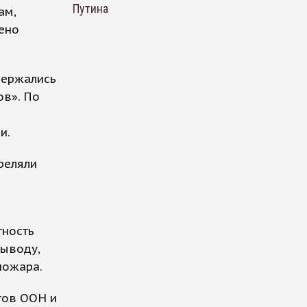
Путина
ам,
ено
держались
ов». По
и.
реляли
тность
выводу,
пожара.
тов ООН и