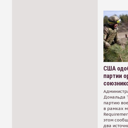
США одоб
партии о
союзник
Администр
Дональда 
партию во
в рамках м
Requirement
этом сообщ
два источн