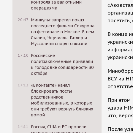
контроля за валютными
«Азовстал
операциями
организац
посетить,
20:47
Минкульт запретил показ
последнего фильма Сокурова
на фестивале в Москве. В нем
В конце и
Сталин, Черчилль, Гитлер и
украински
Муссолини спорят о жизни
информац
17:10
Российские
украински
политзаключенные призвали
к голодовке солидарности 30
Миноборон
октября
ВСУ из HI
17:12
«ВКонтакте» начал
ответстве
блокировать посты
родственников
При этом
мобилизованных, в которых
удара HIM
они требуют вернуть близких
что, веро
домой
14:11
Россия, США и ЕС провели
После уд
секретные переговоры за