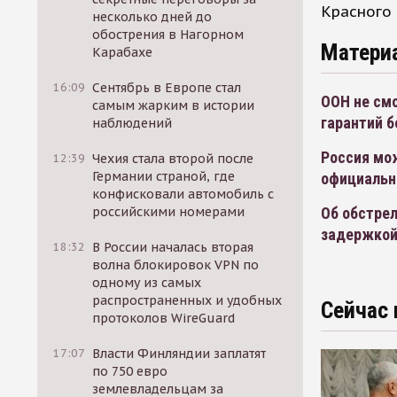
Красного 
несколько дней до
обострения в Нагорном
Матери
Карабахе
16:09
Сентябрь в Европе стал
ООН не см
самым жарким в истории
гарантий 
наблюдений
Россия мо
12:39
Чехия стала второй после
Германии страной, где
официальн
конфисковали автомобиль с
Об обстре
российскими номерами
задержкой 
18:32
В России началась вторая
волна блокировок VPN по
одному из самых
распространенных и удобных
Сейчас 
протоколов WireGuard
17:07
Власти Финляндии заплатят
по 750 евро
землевладельцам за