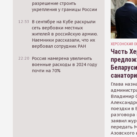
разрешение строить
укрепления у границы России
12:53
В сентябре на Кубе раскрыли
сеть вербовки местных
жителей в российскую армию.
Наемники рассказали, что их
ХЕРСОНСКАЯ О
вербовал сотрудник РАН
Часть Хе
предлож
22:20
Россия намерена увеличить
военные расходы в 2024 году
Беларуси
почти на 70%
санатор
Глава назн
администр
Владимир С
Александр
поездки в 
разговора 
заявил жур
передать М
Азовского 