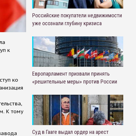
Российские покупатели недвижимости
уже осознали глубину кризиса
ла
уп к
Европарламент призвали принять
ступ ко
«решительные меры» против России
ганизация
ельства,
м. К тому
Суд в Гааге выдал ордер на арест
завода