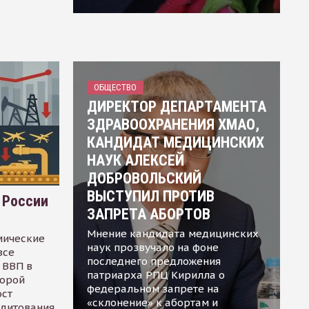
ОБЩЕСТВО
ДИРЕКТОР ДЕПАРТАМЕНТА
ЗДРАВООХРАНЕНИЯ ХМАО,
КАНДИДАТ МЕДИЦИНСКИХ
НАУК АЛЕКСЕЙ
ДОБРОВОЛЬСКИЙ
ВЫСТУПИЛ ПРОТИВ
 России
ЗАПРЕТА АБОРТОВ
Мнение кандидата медицинских
мические
наук прозвучало на фоне
все
последнего предложения
 ВВП в
патриарха РПЦ Кирилла о
торой
федеральном запрете на
ост
«склонение» к абортам и
едитования