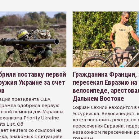
рили поставку первой
Гражданина Франции,
ружия Украине за счет
пересекал Евразию на
ов
велосипеде, арестова
Дальнем Востоке
ация президента США
Трампа одобрила первую
Софиан Сехили находится в
енной помощи для Украины
Уссурийска. Велосипедист,
еханизма Priority Ukraine
хотел поставить рекорд по 
s List. Об
пересечения Евразии, подо
ает Reuters со ссылкой на
незаконном пересечении р
ика, знакомых с ситуацией
границы