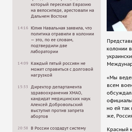
который пересекал Евразию
на велосипеде, арестовали на
Дальнем Востоке
14:16
Юлия Навальная заявила, что
политика отравили в колонии
— это, по ее словам,
Представи
подтвердили две
колонии в
лаборатории
украински
Междунар
14:09
Каждый пятый россиян не
может справиться с долговой
нагрузкой
«Мы веде
всем воен
15:33
Директор департамента
обсуждала
здравоохранения ХМАО,
кандидат медицинских наук
официальн
Алексей Добровольский
но ей так
выступил против запрета
же, Росси
абортов
20:58
В России создадут систему
Красный к