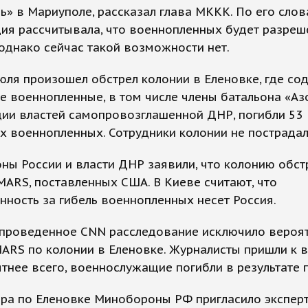
ь» в Мариуполе, рассказал глава МККК. По его слов
ия рассчитывала, что военнопленных будет разреш
 однако сейчас такой возможности нет.
юля произошел обстрел колонии в Еленовке, где со
е военнопленные, в том числе члены батальона «Аз
ии властей самопровозглашенной ДНР, погибли 53
х военнопленных. Сотрудники колонии не пострадал
ы России и власти ДНР заявили, что колонию обст
MARS, поставленных США. В Киеве считают, что
нность за гибель военнопленных несет Россия.
 проведенное CNN расследование исключило вероя
ARS по колонии в Еленовке. Журналисты пришли к 
ятнее всего, военнослужащие погибли в результате 
ара по Еленовке Минобороны РФ пригласило экспер