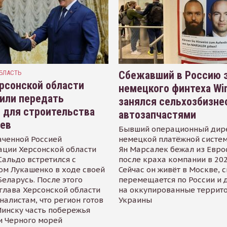
БЛАСТЬ
Сбежавший в Россию э
рсонской области
немецкого финтеха Wi
или передать
занялся сельхозбизне
 для строительства
автозапчастями
иев
Бывший операционный дир
аченной Россией
немецкой платёжной систем
ации Херсонской области
Ян Марсалек бежал из Евр
альдо встретился с
после краха компании в 202
ом Лукашенко в ходе своей
Сейчас он живёт в Москве, 
Беларусь. После этого
перемещается по России и 
глава Херсонской области
на оккупированные террит
налистам, что регион готов
Украины
инску часть побережья
и Черного морей