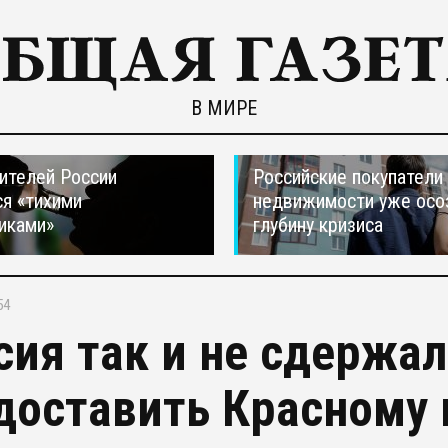
В МИРЕ
ителей России
Российские покупатели
я «тихими
недвижимости уже осо
иками»
глубину кризиса
54
сия так и не сдержа
доставить Красному 