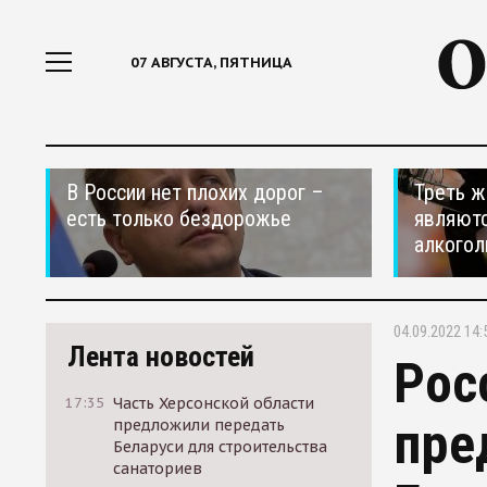
07 АВГУСТА, ПЯТНИЦА
В России нет плохих дорог –
Треть ж
есть только бездорожье
являютс
алкогол
04.09.2022 14:
Лента новостей
Рос
17:35
Часть Херсонской области
пре
предложили передать
Беларуси для строительства
санаториев