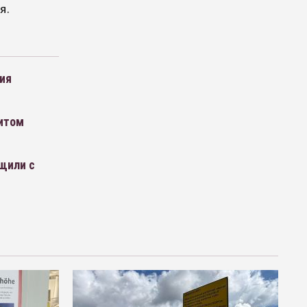
я.
ия
зитом
щили с