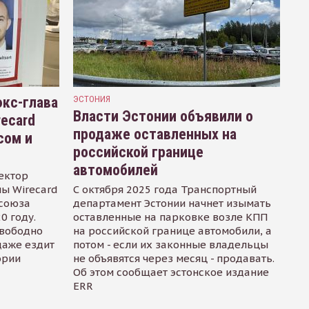
кс-глава
ЭСТОНИЯ
Власти Эстонии объявили о
recard
продаже оставленных на
сом и
российской границе
автомобилей
ектор
ы Wirecard
С октября 2025 года Транспортный
осоюза
департамент Эстонии начнет изымать
0 году.
оставленные на парковке возле КПП
свободно
на российской границе автомобили, а
даже ездит
потом - если их законные владельцы
ории
не объявятся через месяц - продавать.
Об этом сообщает эстонское издание
ERR