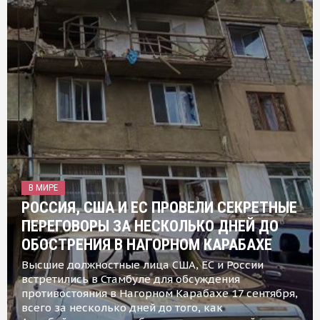
В МИРЕ
РОССИЯ, США И ЕС ПРОВЕЛИ СЕКРЕТНЫЕ
ПЕРЕГОВОРЫ ЗА НЕСКОЛЬКО ДНЕЙ ДО
ОБОСТРЕНИЯ В НАГОРНОМ КАРАБАХЕ
Высшие должностные лица США, ЕС и России
встретились в Стамбуле для обсуждения
противостояния в Нагорном Карабахе 17 сентября,
всего за несколько дней до того, как