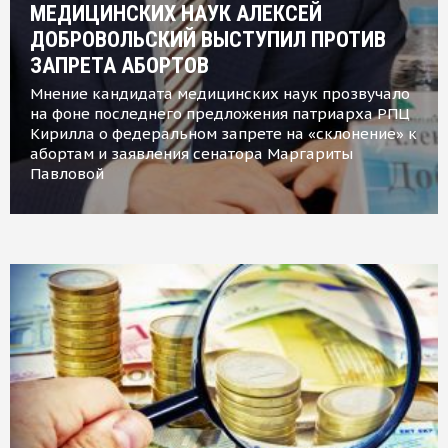
МЕДИЦИНСКИХ НАУК АЛЕКСЕЙ
ДОБРОВОЛЬСКИЙ ВЫСТУПИЛ ПРОТИВ
ЗАПРЕТА АБОРТОВ
Мнение кандидата медицинских наук прозвучало
на фоне последнего предложения патриарха РПЦ
Кирилла о федеральном запрете на «склонение» к
абортам и заявления сенатора Маргариты
Павловой