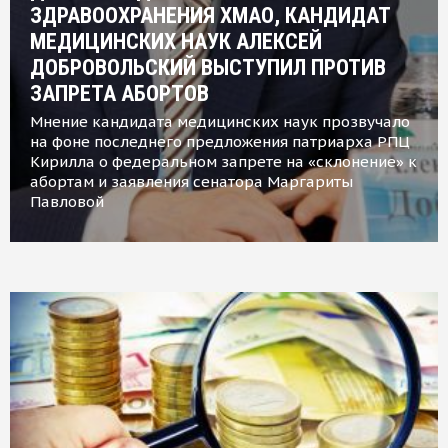
ЗДРАВООХРАНЕНИЯ ХМАО, КАНДИДАТ
МЕДИЦИНСКИХ НАУК АЛЕКСЕЙ
ДОБРОВОЛЬСКИЙ ВЫСТУПИЛ ПРОТИВ
ЗАПРЕТА АБОРТОВ
Мнение кандидата медицинских наук прозвучало
на фоне последнего предложения патриарха РПЦ
Кирилла о федеральном запрете на «склонение» к
абортам и заявления сенатора Маргариты
Павловой