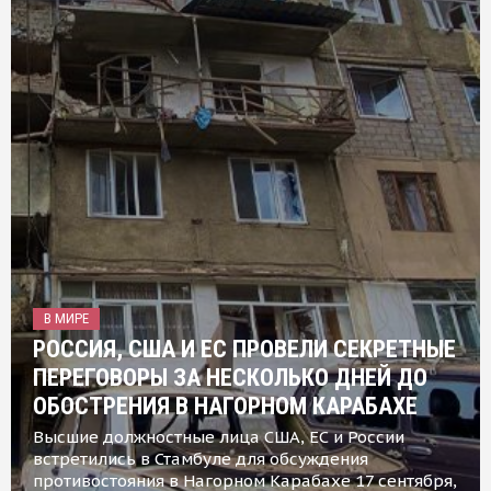
В МИРЕ
РОССИЯ, США И ЕС ПРОВЕЛИ СЕКРЕТНЫЕ
ПЕРЕГОВОРЫ ЗА НЕСКОЛЬКО ДНЕЙ ДО
ОБОСТРЕНИЯ В НАГОРНОМ КАРАБАХЕ
Высшие должностные лица США, ЕС и России
встретились в Стамбуле для обсуждения
противостояния в Нагорном Карабахе 17 сентября,