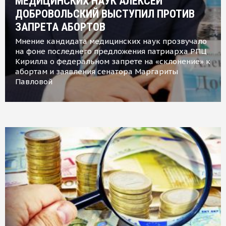
МЕДИЦИНСКИХ НАУК АЛЕКСЕЙ
ДОБРОВОЛЬСКИЙ ВЫСТУПИЛ ПРОТИВ
ЗАПРЕТА АБОРТОВ
Мнение кандидата медицинских наук прозвучало
на фоне последнего предложения патриарха РПЦ
Кирилла о федеральном запрете на «склонение» к
абортам и заявления сенатора Маргариты
Павловой