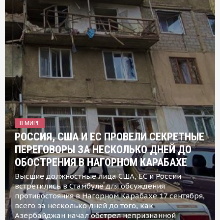
В МИРЕ
РОССИЯ, США И ЕС ПРОВЕЛИ СЕКРЕТНЫЕ
ПЕРЕГОВОРЫ ЗА НЕСКОЛЬКО ДНЕЙ ДО
ОБОСТРЕНИЯ В НАГОРНОМ КАРАБАХЕ
Высшие должностные лица США, ЕС и России
встретились в Стамбуле для обсуждения
противостояния в Нагорном Карабахе 17 сентября,
всего за несколько дней до того, как
Азербайджан начал обстрел непризнанной