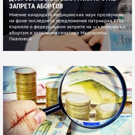
ЗАПРЕТА АБОРТОВ
Мнение кандидата медицинских наук прозвучало
на фоне последнего предложения патриарха РПЦ
Кирилла о федеральном запрете на «склонение» к
абортам и заявления сенатора Маргариты
Павловой