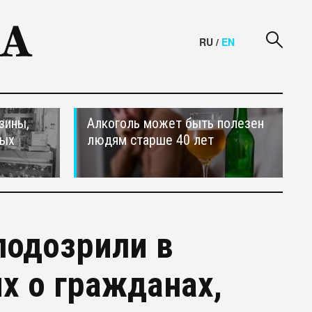
RU
/
EN
зины,
Алкоголь может быть полезен
тых
людям старше 40 лет
подозрили в
х о гражданах,