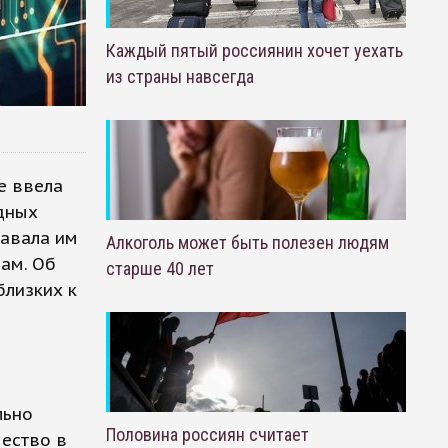
Каждый пятый россиянин хочет уехать
из страны навсегда
е ввела
дных
давала им
Алкоголь может быть полезен людям
рам. Об
старше 40 лет
близких к
льно
Половина россиян считает
чество в