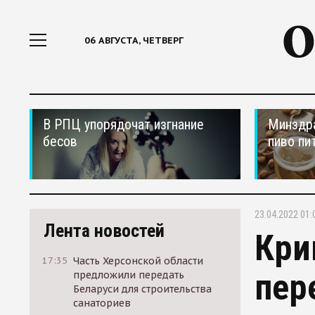
06 АВГУСТА, ЧЕТВЕРГ
В РПЦ упорядочат изгнание
Минздра
бесов
пиво пи
23.04.2022 01:
Лента новостей
Кри
17:35
Часть Херсонской области
пер
предложили передать
Беларуси для строительства
санаториев