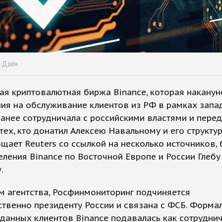
с.Дзен
я криптовалютная биржа Binance, которая наканун
ия на обслуживание клиентов из РФ в рамках запа
ранее сотрудничала с российскими властями и пере
тех, кто донатил Алексею Навальному и его структу
щает Reuters со ссылкой на несколько источников, 
еления Binance по Восточной Европе и России Глебу
.
м агентства, Росфинмониторинг подчиняется
твенно президенту России и связана с ФСБ. Форма
данных клиентов Binance подавалась как сотрудни