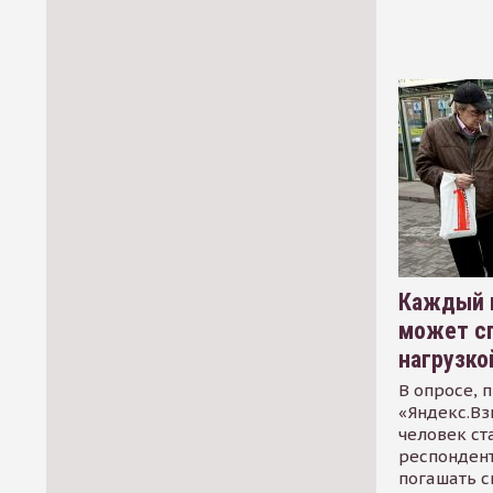
Каждый 
может сп
нагрузко
В опросе, 
«Яндекс.Вз
человек ст
респондент
погашать 