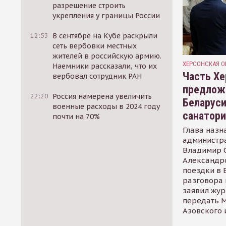
разрешение строить
укрепления у границы России
12:53
В сентябре на Кубе раскрыли
сеть вербовки местных
жителей в российскую армию.
ХЕРСОНСКАЯ О
Наемники рассказали, что их
Часть Хе
вербовал сотрудник РАН
предлож
22:20
Россия намерена увеличить
Беларуси
военные расходы в 2024 году
санатор
почти на 70%
Глава назн
администр
Владимир С
Александр
поездки в 
разговора 
заявил жур
передать М
Азовского 