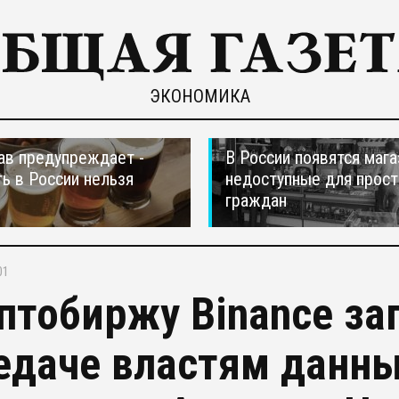
ЭКОНОМИКА
в предупреждает -
В России появятся мага
ть в России нельзя
недоступные для прос
граждан
01
птобиржу Binance за
едаче властям данны