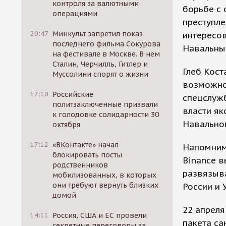
контроля за валютными
борьбе с
операциями
преступл
20:47
Минкульт запретил показ
интересо
последнего фильма Сокурова
Навальны
на фестивале в Москве. В нем
Сталин, Черчилль, Гитлер и
Глеб Кост
Муссолини спорят о жизни
возможнос
17:10
Российские
спецслужб
политзаключенные призвали
власти як
к голодовке солидарности 30
Навальног
октября
17:12
«ВКонтакте» начал
Напомним,
блокировать посты
Binance в
родственников
развязыв
мобилизованных, в которых
они требуют вернуть близких
России и 
домой
22 апреля
14:11
Россия, США и ЕС провели
пакета са
секретные переговоры за