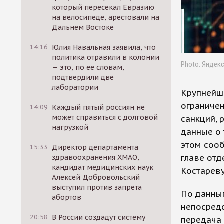
который пересекал Евразию
на велосипеде, арестовали на
Дальнем Востоке
14:16
Юлия Навальная заявила, что
политика отравили в колонии
Photo: Яндек
— это, по ее словам,
подтвердили две
лаборатории
Крупнейша
ограничен
14:09
Каждый пятый россиян не
может справиться с долговой
санкций, 
нагрузкой
данные о 
этом сооб
15:33
Директор департамента
главе отд
здравоохранения ХМАО,
кандидат медицинских наук
Костареву
Алексей Добровольский
выступил против запрета
По данны
абортов
непосредс
20:58
В России создадут систему
передача 