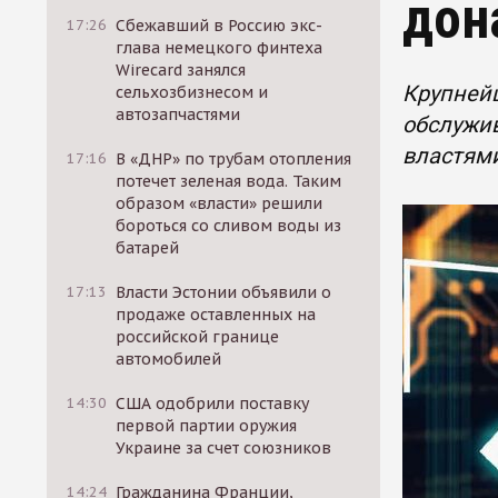
дон
17:26
Сбежавший в Россию экс-
глава немецкого финтеха
Wirecard занялся
Крупнейш
сельхозбизнесом и
автозапчастями
обслужив
властями
17:16
В «ДНР» по трубам отопления
потечет зеленая вода. Таким
образом «власти» решили
бороться со сливом воды из
батарей
17:13
Власти Эстонии объявили о
продаже оставленных на
российской границе
автомобилей
14:30
США одобрили поставку
первой партии оружия
Украине за счет союзников
14:24
Гражданина Франции,