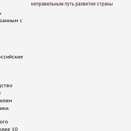
неправильным путь развития страны
ь
занным с
оссийские
дство
е
телям
ики.
того
олее 10