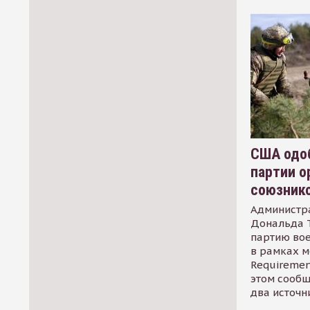
США одоб
партии о
союзник
Администр
Дональда 
партию во
в рамках м
Requirement
этом сообщ
два источн