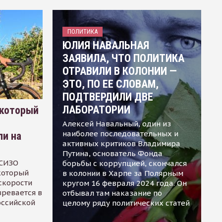
ПОЛИТИКА
ЮЛИЯ НАВАЛЬНАЯ
ЗАЯВИЛА, ЧТО ПОЛИТИКА
ОТРАВИЛИ В КОЛОНИИ —
ЭТО, ПО ЕЕ СЛОВАМ,
ПОДТВЕРДИЛИ ДВЕ
ЛАБОРАТОРИИ
 который
Алексей Навальный, один из
наиболее последовательных и
ли на
активных критиков Владимира
Путина, основатель Фонда
 СИЗО
борьбы с коррупцией, скончался
 который
в колонии в Харпе за Полярным
скорости
кругом 16 февраля 2024 года. Он
зревается в
отбывал там наказание по
оссийской
целому ряду политических статей