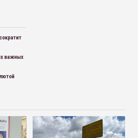
 сократит
ых важных
алютой