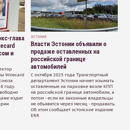
кс-глава
ЭСТОНИЯ
Власти Эстонии объявили о
recard
продаже оставленных на
сом и
российской границе
автомобилей
ектор
ы Wirecard
С октября 2025 года Транспортный
осоюза
департамент Эстонии начнет изымать
0 году.
оставленные на парковке возле КПП
свободно
на российской границе автомобили, а
даже ездит
потом - если их законные владельцы
ории
не объявятся через месяц - продавать.
Об этом сообщает эстонское издание
ERR