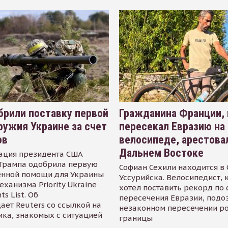
рили поставку первой
Гражданина Франции,
ружия Украине за счет
пересекал Евразию на
ов
велосипеде, арестова
Дальнем Востоке
ация президента США
Трампа одобрила первую
Софиан Сехили находится в
енной помощи для Украины
Уссурийска. Велосипедист,
еханизма Priority Ukraine
хотел поставить рекорд по 
s List. Об
пересечения Евразии, подо
ает Reuters со ссылкой на
незаконном пересечении р
ика, знакомых с ситуацией
границы