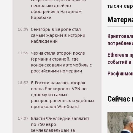
тысяч евр
несколько дней до
обострения в Нагорном
Карабахе
Матери
16:09
Сентябрь в Европе стал
самым жарким в истории
Криптовалю
наблюдений
потреблени
12:39
Чехия стала второй после
Ethereum п
Германии страной, где
событий в
конфисковали автомобиль с
российскими номерами
Росфинмон
18:32
В России началась вторая
волна блокировок VPN по
одному из самых
Сейчас 
распространенных и удобных
протоколов WireGuard
17:07
Власти Финляндии заплатят
по 750 евро
землевладельцам за