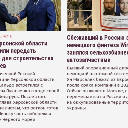
БЛАСТЬ
Сбежавший в Россию э
рсонской области
немецкого финтеха Wi
или передать
занялся сельхозбизне
 для строительства
автозапчастями
иев
Бывший операционный дир
аченной Россией
немецкой платёжной систем
ации Херсонской области
Ян Марсалек бежал из Евр
альдо встретился с
после краха компании в 202
ом Лукашенко в ходе своей
Сейчас он живёт в Москве, 
Беларусь. После этого
перемещается по России и 
глава Херсонской области
на оккупированные террит
налистам, что регион готов
Украины
инску часть побережья
и Черного морей