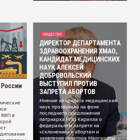
ОБЩЕСТВО
ДИРЕКТОР ДЕПАРТАМЕНТА
ЗДРАВООХРАНЕНИЯ ХМАО,
КАНДИДАТ МЕДИЦИНСКИХ
НАУК АЛЕКСЕЙ
ДОБРОВОЛЬСКИЙ
ВЫСТУПИЛ ПРОТИВ
 России
ЗАПРЕТА АБОРТОВ
Мнение кандидата медицинских
мические
наук прозвучало на фоне
все
последнего предложения
 ВВП в
патриарха РПЦ Кирилла о
торой
федеральном запрете на
ост
«склонение» к абортам и
едитования
заявления сенатора Маргариты