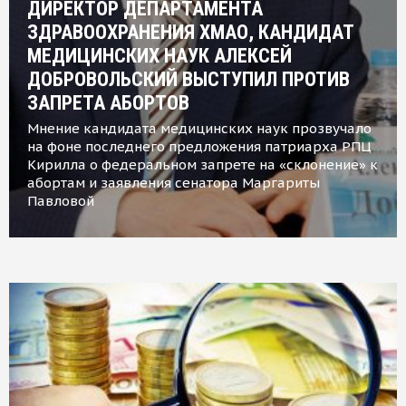
ДИРЕКТОР ДЕПАРТАМЕНТА
ЗДРАВООХРАНЕНИЯ ХМАО, КАНДИДАТ
МЕДИЦИНСКИХ НАУК АЛЕКСЕЙ
ДОБРОВОЛЬСКИЙ ВЫСТУПИЛ ПРОТИВ
ЗАПРЕТА АБОРТОВ
Мнение кандидата медицинских наук прозвучало
на фоне последнего предложения патриарха РПЦ
Кирилла о федеральном запрете на «склонение» к
абортам и заявления сенатора Маргариты
Павловой