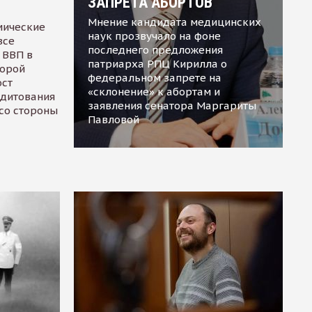
ЗАПРЕТА АБОРТОВ
Мнение кандидата медицинских
мические
наук прозвучало на фоне
все
последнего предложения
 ВВП в
патриарха РПЦ Кирилла о
торой
федеральном запрете на
ост
«склонение» к абортам и
едитования
заявления сенатора Маргариты
 со стороны
Павловой