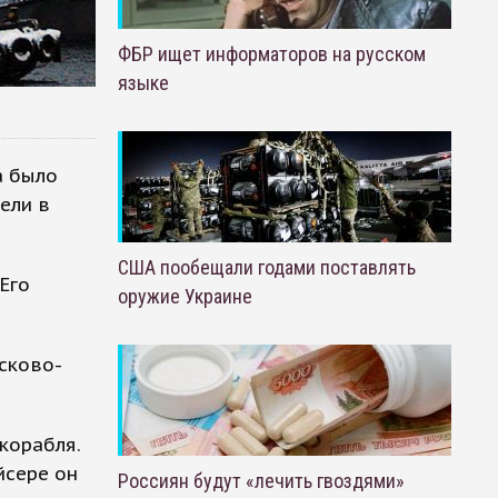
ФБР ищет информаторов на русском
языке
а было
ели в
США пообещали годами поставлять
Его
оружие Украине
сково-
корабля.
йсере он
Россиян будут «лечить гвоздями»