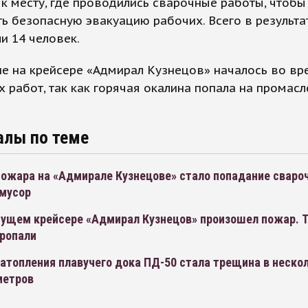
 к месту, где проводились сварочные работы, чтобы
ь безопасную эвакуацию рабочих. Всего в результ
и 14 человек.
е на крейсере «Адмирал Кузнецов» началось во вр
 работ, так как горячая окалина попала на промас
алы по теме
пожара на «Адмирале Кузнецове» стало попадание сваро
 мусор
сущем крейсере «Адмирал Кузнецов» произошел пожар. 
пропали
атопления плавучего дока ПД-50 стала трещина в неско
метров