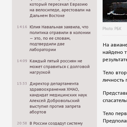
который пересекал Евразию
на велосипеде, арестовали на
Дальнем Востоке
14:16
Юлия Навальная заявила, что
Photo: РБК
политика отравили в колонии
— это, по ее словам,
подтвердили две
На авиан
лаборатории
найдено т
результа
14:09
Каждый пятый россиян не
может справиться с долговой
Тело втор
нагрузкой
личность 
15:33
Директор департамента
здравоохранения ХМАО,
Представ
кандидат медицинских наук
спасатель
Алексей Добровольский
выступил против запрета
абортов
Тело перв
Предполаг
20:58
В России создадут систему