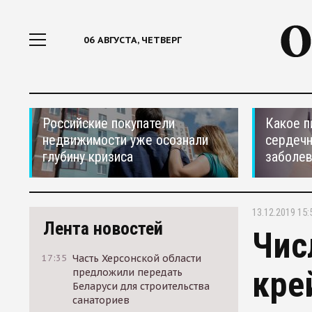
06 АВГУСТА, ЧЕТВЕРГ
Российские покупатели
Какое п
недвижимости уже осознали
сердеч
глубину кризиса
заболе
13.12.2019 15:
Лента новостей
Чис
17:35
Часть Херсонской области
кре
предложили передать
Беларуси для строительства
санаториев