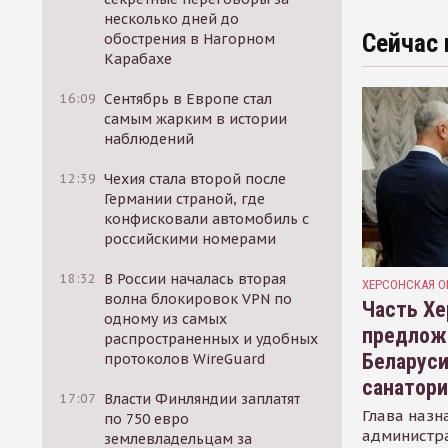
несколько дней до
Сейчас 
обострения в Нагорном
Карабахе
16:09
Сентябрь в Европе стал
самым жарким в истории
наблюдений
12:39
Чехия стала второй после
Германии страной, где
конфисковали автомобиль с
российскими номерами
18:32
В России началась вторая
ХЕРСОНСКАЯ О
волна блокировок VPN по
Часть Хе
одному из самых
предлож
распространенных и удобных
Беларуси
протоколов WireGuard
санатор
17:07
Власти Финляндии заплатят
Глава назн
по 750 евро
администр
землевладельцам за