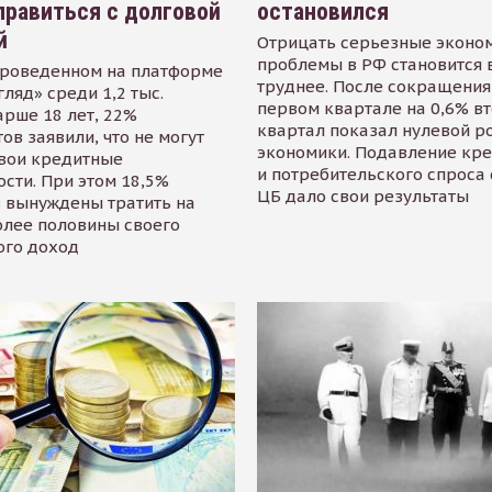
равиться с долговой
остановился
й
Отрицать серьезные эконо
проблемы в РФ становится 
проведенном на платформе
труднее. После сокращения
гляд» среди 1,2 тыс.
первом квартале на 0,6% в
арше 18 лет, 22%
квартал показал нулевой р
ов заявили, что не могут
экономики. Подавление кр
свои кредитные
и потребительского спроса
сти. При этом 18,5%
ЦБ дало свои результаты
 вынуждены тратить на
олее половины своего
ого доход