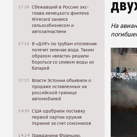
дву
17:26
Сбежавший в Россию экс-
глава немецкого финтеха
Wirecard занялся
На авиан
сельхозбизнесом и
автозапчастями
погибшег
17:16
В «ДНР» по трубам отопления
потечет зеленая вода. Таким
образом «власти» решили
бороться со сливом воды из
батарей
17:13
Власти Эстонии объявили о
продаже оставленных на
российской границе
автомобилей
14:30
США одобрили поставку
первой партии оружия
Украине за счет союзников
14:24
Гражданина Франции,