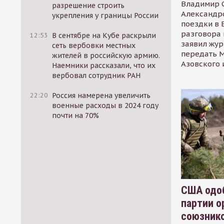
Владимир С
разрешение строить
Александр
укрепления у границы России
поездки в 
разговора 
12:53
В сентябре на Кубе раскрыли
заявил жур
сеть вербовки местных
передать М
жителей в российскую армию.
Азовского 
Наемники рассказали, что их
вербовал сотрудник РАН
22:20
Россия намерена увеличить
военные расходы в 2024 году
почти на 70%
США одоб
партии о
союзник