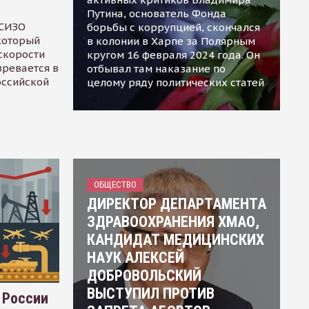
Путина, основатель Фонда
 СИЗО
борьбы с коррупцией, скончался
 который
в колонии в Харпе за Полярным
скорости
кругом 16 февраля 2024 года. Он
зревается в
отбывал там наказание по
оссийской
целому ряду политических статей
ОБЩЕСТВО
ДИРЕКТОР ДЕПАРТАМЕНТА
ЗДРАВООХРАНЕНИЯ ХМАО,
КАНДИДАТ МЕДИЦИНСКИХ
НАУК АЛЕКСЕЙ
ДОБРОВОЛЬСКИЙ
ВЫСТУПИЛ ПРОТИВ
 России