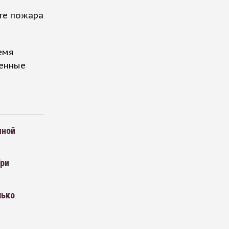
ате пожара
емя
ленные
чной
Три
лько