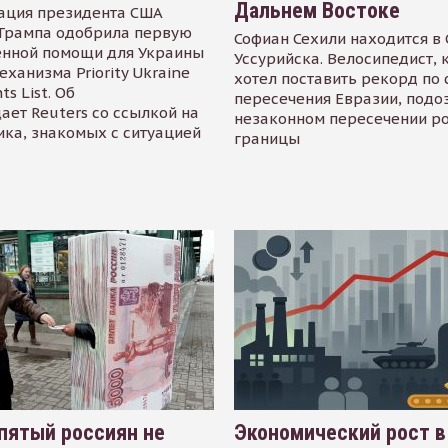
Дальнем Востоке
ация президента США
Трампа одобрила первую
Софиан Сехили находится в
енной помощи для Украины
Уссурийска. Велосипедист,
еханизма Priority Ukraine
хотел поставить рекорд по 
s List. Об
пересечения Евразии, подо
ает Reuters со ссылкой на
незаконном пересечении р
ика, знакомых с ситуацией
границы
пятый россиян не
Экономический рост в