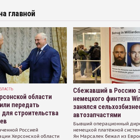
на главной
БЛАСТЬ
Сбежавший в Россию э
рсонской области
немецкого финтеха Wi
или передать
занялся сельхозбизне
 для строительства
автозапчастями
иев
Бывший операционный дир
аченной Россией
немецкой платёжной систем
ации Херсонской области
Ян Марсалек бежал из Евр