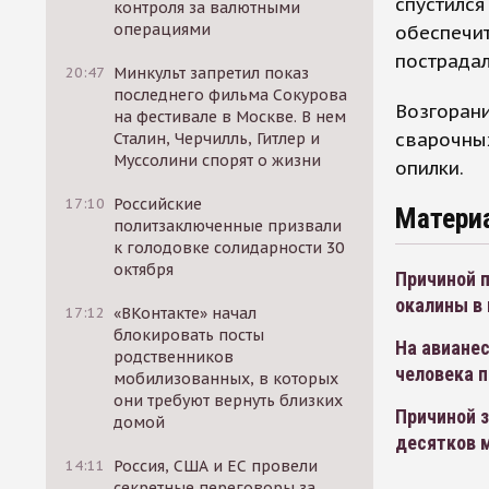
спустился
контроля за валютными
операциями
обеспечит
пострадал
20:47
Минкульт запретил показ
последнего фильма Сокурова
Возгорани
на фестивале в Москве. В нем
сварочных
Сталин, Черчилль, Гитлер и
Муссолини спорят о жизни
опилки.
17:10
Российские
Матери
политзаключенные призвали
к голодовке солидарности 30
октября
Причиной 
окалины в
17:12
«ВКонтакте» начал
блокировать посты
На авиане
родственников
человека 
мобилизованных, в которых
они требуют вернуть близких
Причиной з
домой
десятков 
14:11
Россия, США и ЕС провели
секретные переговоры за