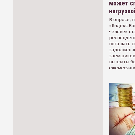
может сп
нагрузко
В опросе, 
«Яндекс.Вз
человек ст
респондент
погашать 
задолженно
заемщиков
выплаты б
ежемесячн