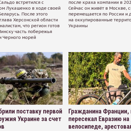
альдо встретился с
после краха компании в 202
ом Лукашенко в ходе своей
Сейчас он живёт в Москве, 
Беларусь. После этого
перемещается по России и 
глава Херсонской области
на оккупированные террит
налистам, что регион готов
Украины
инску часть побережья
и Черного морей
рили поставку первой
Гражданина Франции,
ружия Украине за счет
пересекал Евразию на
ов
велосипеде, арестова