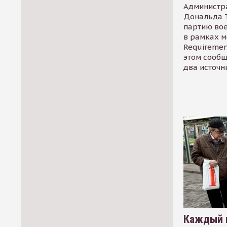
Администр
Дональда 
партию во
в рамках м
Requirement
этом сообщ
два источн
Каждый 