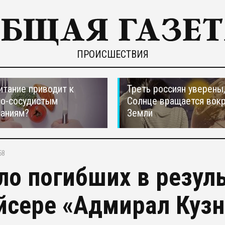
ПРОИСШЕСТВИЯ
итание приводит к
Треть россиян уверены,
но-сосудистым
Солнце вращается вокр
ваниям?
Земли
58
ло погибших в резул
йсере «Адмирал Кузн