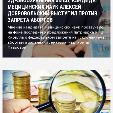
ЗДРАВООХРАНЕНИЯ ХМАО, КАНДИДАТ
МЕДИЦИНСКИХ НАУК АЛЕКСЕЙ
ДОБРОВОЛЬСКИЙ ВЫСТУПИЛ ПРОТИВ
ЗАПРЕТА АБОРТОВ
Мнение кандидата медицинских наук прозвучало
на фоне последнего предложения патриарха РПЦ
Кирилла о федеральном запрете на «склонение» к
абортам и заявления сенатора Маргариты
Павловой