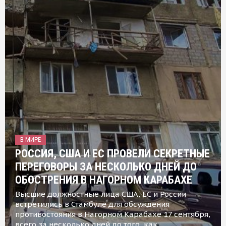
В МИРЕ
РОССИЯ, США И ЕС ПРОВЕЛИ СЕКРЕТНЫЕ
ПЕРЕГОВОРЫ ЗА НЕСКОЛЬКО ДНЕЙ ДО
ОБОСТРЕНИЯ В НАГОРНОМ КАРАБАХЕ
Высшие должностные лица США, ЕС и России
встретились в Стамбуле для обсуждения
противостояния в Нагорном Карабахе 17 сентября,
всего за несколько дней до того, как