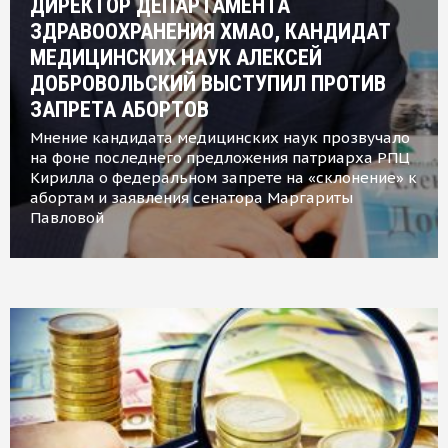
ДИРЕКТОР ДЕПАРТАМЕНТА
ЗДРАВООХРАНЕНИЯ ХМАО, КАНДИДАТ
МЕДИЦИНСКИХ НАУК АЛЕКСЕЙ
ДОБРОВОЛЬСКИЙ ВЫСТУПИЛ ПРОТИВ
ЗАПРЕТА АБОРТОВ
Мнение кандидата медицинских наук прозвучало
на фоне последнего предложения патриарха РПЦ
Кирилла о федеральном запрете на «склонение» к
абортам и заявления сенатора Маргариты
Павловой