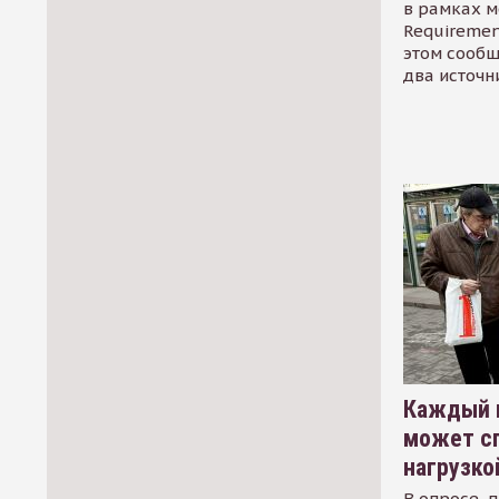
в рамках м
Requirement
этом сообщ
два источн
Каждый 
может сп
нагрузко
В опросе, 