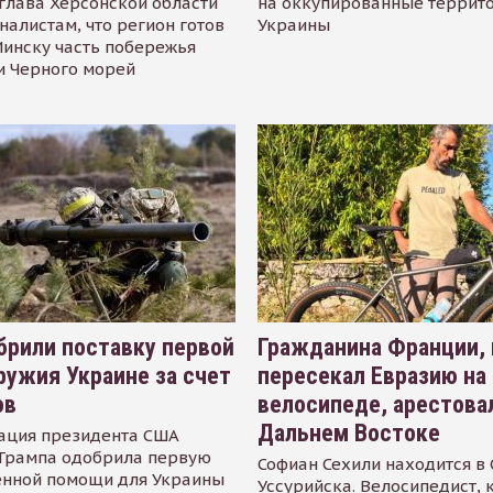
глава Херсонской области
на оккупированные террит
налистам, что регион готов
Украины
инску часть побережья
и Черного морей
рили поставку первой
Гражданина Франции,
ружия Украине за счет
пересекал Евразию на
ов
велосипеде, арестова
Дальнем Востоке
ация президента США
Трампа одобрила первую
Софиан Сехили находится в
енной помощи для Украины
Уссурийска. Велосипедист,