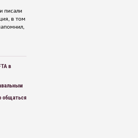
и
и писали
ция, в том
напомнил,
FTA в
Навальным
о общаться