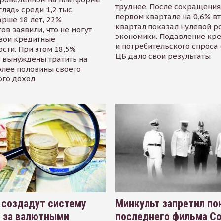
труднее. После сокращения
гляд» среди 1,2 тыс.
первом квартале на 0,6% в
арше 18 лет, 22%
квартал показал нулевой р
ов заявили, что не могут
экономики. Подавление кр
свои кредитные
и потребительского спроса
сти. При этом 18,5%
ЦБ дало свои результаты
 вынуждены тратить на
олее половины своего
ого доход
 создадут систему
Минкульт запретил по
я за валютными
последнего фильма С