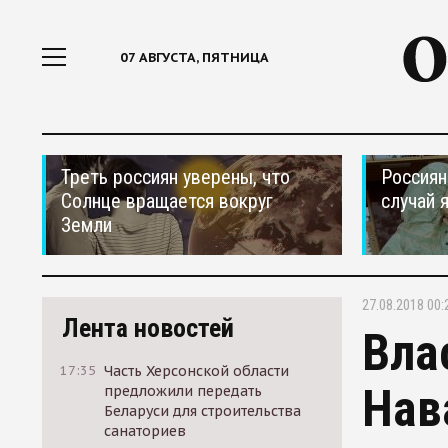
07 АВГУСТА, ПЯТНИЦА
Треть россиян уверены, что
Россиян
Солнце вращается вокруг
случай 
Земли
27.08.2018 00:
Лента новостей
Вла
17:35
Часть Херсонской области
Нав
предложили передать
Беларуси для строительства
санаториев