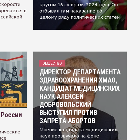
скорости
кругом 16 февраля 2024 года. Он
зревается в
отбывал там наказание по
оссийской
целому ряду политических статей
ОБЩЕСТВО
ДИРЕКТОР ДЕПАРТАМЕНТА
ЗДРАВООХРАНЕНИЯ ХМАО,
КАНДИДАТ МЕДИЦИНСКИХ
НАУК АЛЕКСЕЙ
ДОБРОВОЛЬСКИЙ
ВЫСТУПИЛ ПРОТИВ
 России
ЗАПРЕТА АБОРТОВ
Мнение кандидата медицинских
мические
наук прозвучало на фоне
все