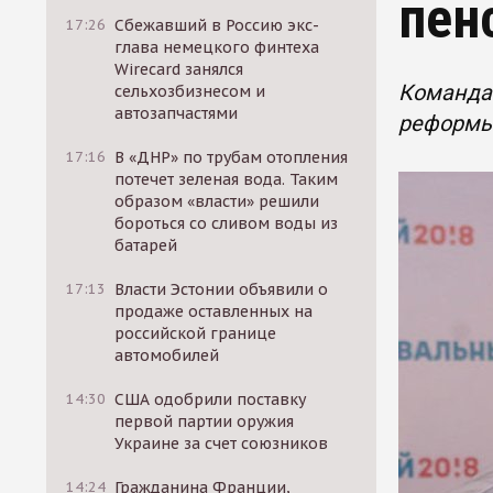
пен
17:26
Сбежавший в Россию экс-
глава немецкого финтеха
Wirecard занялся
Команда
сельхозбизнесом и
автозапчастями
реформы 
17:16
В «ДНР» по трубам отопления
потечет зеленая вода. Таким
образом «власти» решили
бороться со сливом воды из
батарей
17:13
Власти Эстонии объявили о
продаже оставленных на
российской границе
автомобилей
14:30
США одобрили поставку
первой партии оружия
Украине за счет союзников
14:24
Гражданина Франции,