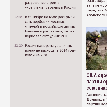
разговора 
разрешение строить
заявил жур
укрепления у границы России
передать М
Азовского 
12:53
В сентябре на Кубе раскрыли
сеть вербовки местных
жителей в российскую армию.
Наемники рассказали, что их
вербовал сотрудник РАН
22:20
Россия намерена увеличить
военные расходы в 2024 году
почти на 70%
США одоб
партии о
союзник
Администр
Дональда 
партию во