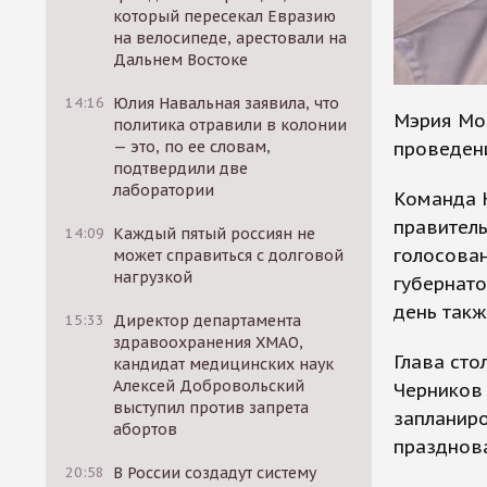
который пересекал Евразию
на велосипеде, арестовали на
Дальнем Востоке
14:16
Юлия Навальная заявила, что
Мэрия Мо
политика отравили в колонии
проведени
— это, по ее словам,
подтвердили две
лаборатории
Команда 
правитель
14:09
Каждый пятый россиян не
голосован
может справиться с долговой
нагрузкой
губернато
день такж
15:33
Директор департамента
здравоохранения ХМАО,
Глава сто
кандидат медицинских наук
Алексей Добровольский
Черников 
выступил против запрета
запланир
абортов
празднов
20:58
В России создадут систему