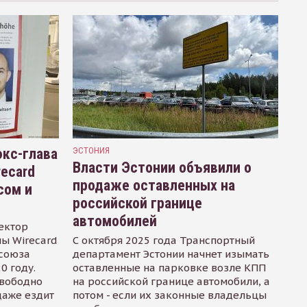
кс-глава
ЭСТОНИЯ
Власти Эстонии объявили о
recard
продаже оставленных на
сом и
российской границе
автомобилей
ектор
ы Wirecard
С октября 2025 года Транспортный
осоюза
департамент Эстонии начнет изымать
0 году.
оставленные на парковке возле КПП
свободно
на российской границе автомобили, а
даже ездит
потом - если их законные владельцы