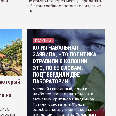
ории
не объявятся через месяц - продавать.
Об этом сообщает эстонское издание
ERR
ПОЛИТИКА
ЮЛИЯ НАВАЛЬНАЯ
ЗАЯВИЛА, ЧТО ПОЛИТИКА
ОТРАВИЛИ В КОЛОНИИ —
ЭТО, ПО ЕЕ СЛОВАМ,
ПОДТВЕРДИЛИ ДВЕ
ЛАБОРАТОРИИ
 который
Алексей Навальный, один из
наиболее последовательных и
ли на
активных критиков Владимира
Путина, основатель Фонда
 СИЗО
борьбы с коррупцией, скончался
 который
в колонии в Харпе за Полярным