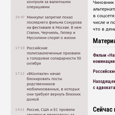
Чиновник 
контроля за валютными
операциями
альтернат
в соцсетя
20:47
Минкульт запретил показ
числе и п
последнего фильма Сокурова
на фестивале в Москве. В нем
что в ден
Сталин, Черчилль, Гитлер и
Муссолини спорят о жизни
Матери
17:10
Российские
политзаключенные призвали
Фильм «На
к голодовке солидарности 30
номинации
октября
Российски
17:12
«ВКонтакте» начал
блокировать посты
Находящем
родственников
с адвокат
мобилизованных, в которых
они требуют вернуть близких
домой
Сейчас 
14:11
Россия, США и ЕС провели
секретные переговоры за