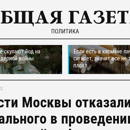
ПОЛИТИКА
е скупают йод на
Если есть в кармане па
ядерной войны
сигарет, значит все не 
плохо
22
сти Москвы отказал
ального в проведени