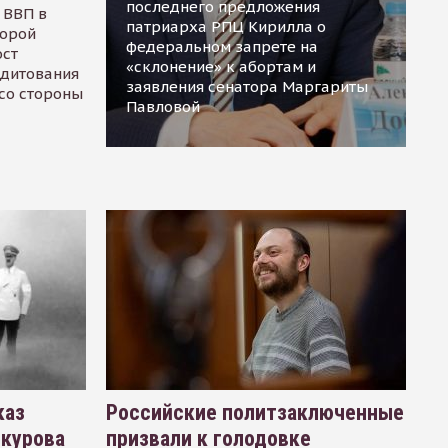
последнего предложения
 ВВП в
патриарха РПЦ Кирилла о
торой
федеральном запрете на
ост
«склонение» к абортам и
едитования
заявления сенатора Маргариты
 со стороны
Павловой
каз
Российские политзаключенные
окурова
призвали к голодовке