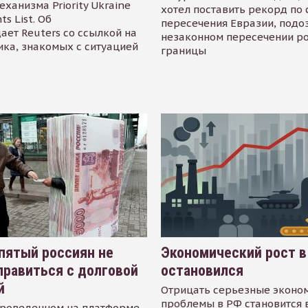
еханизма Priority Ukraine
хотел поставить рекорд по 
s List. Об
пересечения Евразии, подо
ает Reuters со ссылкой на
незаконном пересечении р
ика, знакомых с ситуацией
границы
пятый россиян не
Экономический рост в
равиться с долговой
остановился
й
Отрицать серьезные эконо
проблемы в РФ становится 
проведенном на платформе