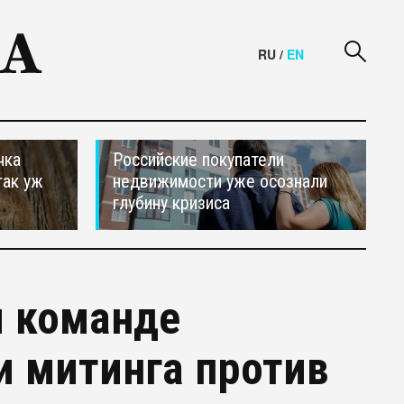
RU
/
EN
чка
Российские покупатели
так уж
недвижимости уже осознали
глубину кризиса
и команде
и митинга против