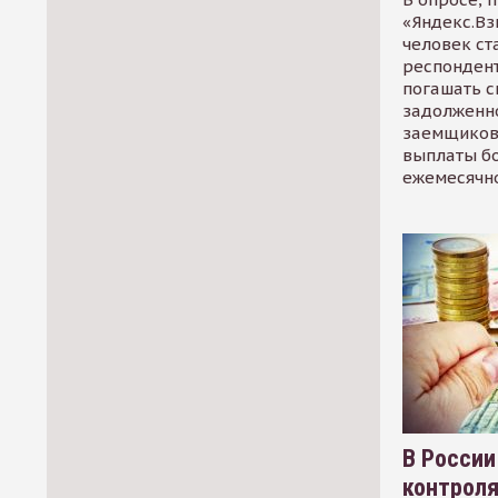
«Яндекс.Вз
человек ст
респондент
погашать 
задолженно
заемщиков
выплаты б
ежемесячн
В России
контрол