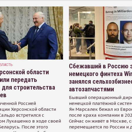
БЛАСТЬ
Сбежавший в Россию э
рсонской области
немецкого финтеха Wi
или передать
занялся сельхозбизне
 для строительства
автозапчастями
иев
Бывший операционный дир
аченной Россией
немецкой платёжной систем
ации Херсонской области
Ян Марсалек бежал из Евр
альдо встретился с
после краха компании в 202
ом Лукашенко в ходе своей
Сейчас он живёт в Москве, 
Беларусь. После этого
перемещается по России и 