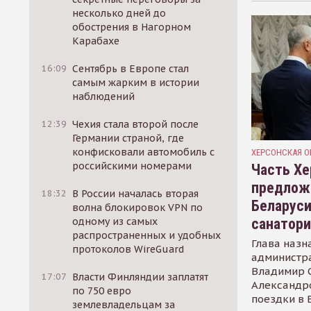
несколько дней до
обострения в Нагорном
Карабахе
16:09
Сентябрь в Европе стал
самым жарким в истории
наблюдений
12:39
Чехия стала второй после
Германии страной, где
конфисковали автомобиль с
ХЕРСОНСКАЯ О
российскими номерами
Часть Хе
предлож
18:32
В России началась вторая
Беларуси
волна блокировок VPN по
санатор
одному из самых
распространенных и удобных
Глава назн
протоколов WireGuard
администр
Владимир С
17:07
Власти Финляндии заплатят
Александр
по 750 евро
поездки в 
землевладельцам за