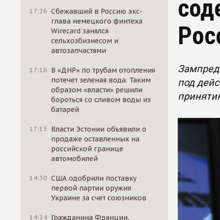
сод
17:26
Сбежавший в Россию экс-
глава немецкого финтеха
Рос
Wirecard занялся
сельхозбизнесом и
автозапчастями
Зампред
17:16
В «ДНР» по трубам отопления
потечет зеленая вода. Таким
под дейс
образом «власти» решили
приняти
бороться со сливом воды из
батарей
17:13
Власти Эстонии объявили о
продаже оставленных на
российской границе
автомобилей
14:30
США одобрили поставку
первой партии оружия
Украине за счет союзников
14:24
Гражданина Франции,