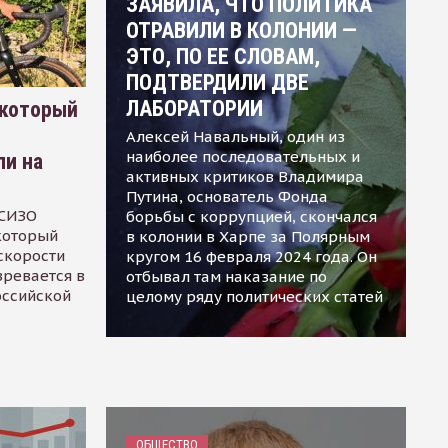
ЗАЯВИЛА, ЧТО ПОЛИТИКА
ОТРАВИЛИ В КОЛОНИИ —
ЭТО, ПО ЕЕ СЛОВАМ,
ПОДТВЕРДИЛИ ДВЕ
ЛАБОРАТОРИИ
 который
Алексей Навальный, один из
наиболее последовательных и
ли на
активных критиков Владимира
Путина, основатель Фонда
 СИЗО
борьбы с коррупцией, скончался
 который
в колонии в Харпе за Полярным
скорости
кругом 16 февраля 2024 года. Он
зревается в
отбывал там наказание по
оссийской
целому ряду политических статей
ОБЩЕСТВО