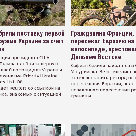
рили поставку первой
Гражданина Франции,
ружия Украине за счет
пересекал Евразию на
ов
велосипеде, арестова
Дальнем Востоке
ация президента США
Трампа одобрила первую
Софиан Сехили находится в
енной помощи для Украины
Уссурийска. Велосипедист,
еханизма Priority Ukraine
хотел поставить рекорд по 
s List. Об
пересечения Евразии, подо
ает Reuters со ссылкой на
незаконном пересечении р
ика, знакомых с ситуацией
границы