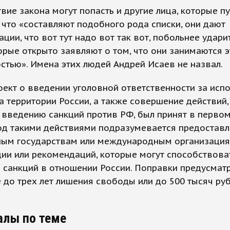
вие закона могут попасть и другие лица, которые п
 что «составляют подобного рода списки, они дают
ции, что вот тут надо вот так вот, побольнее ударит
орые открыто заявляют о том, что они занимаются 
стью». Имена этих людей Андрей Исаев не назвал.
ект о введении уголовной ответственности за исп
а территории России, а также совершение действий
 введению санкций против РФ, был принят в первом
од такими действиями подразумевается предостав
ным государствам или международным организаци
ии или рекомендаций, которые могут способствова
 санкций в отношении России. Поправки предусмат
 до трех лет лишения свободы или до 500 тысяч ру
алы по теме