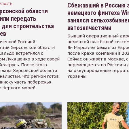
БЛАСТЬ
Сбежавший в Россию э
рсонской области
немецкого финтеха Wi
или передать
занялся сельхозбизне
 для строительства
автозапчастями
иев
Бывший операционный дир
аченной Россией
немецкой платёжной систем
ации Херсонской области
Ян Марсалек бежал из Евр
альдо встретился с
после краха компании в 202
ом Лукашенко в ходе своей
Сейчас он живёт в Москве, 
Беларусь. После этого
перемещается по России и 
глава Херсонской области
на оккупированные террит
налистам, что регион готов
Украины
инску часть побережья
и Черного морей