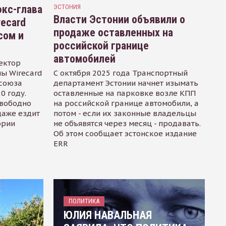
кс-глава
ЭСТОНИЯ
Власти Эстонии объявили о
recard
продаже оставленных на
сом и
российской границе
автомобилей
ектор
ы Wirecard
С октября 2025 года Транспортный
осоюза
департамент Эстонии начнет изымать
0 году.
оставленные на парковке возле КПП
свободно
на российской границе автомобили, а
даже ездит
потом - если их законные владельцы
ории
не объявятся через месяц - продавать.
Об этом сообщает эстонское издание
ERR
ПОЛИТИКА
ЮЛИЯ НАВАЛЬНАЯ