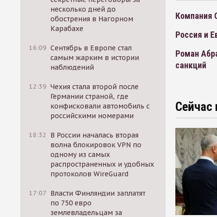
несколько дней до
Компания O
обострения в Нагорном
Карабахе
Россия и Е
16:09
Сентябрь в Европе стал
Роман Абра
самым жарким в истории
санкций
наблюдений
12:39
Чехия стала второй после
Германии страной, где
Сейчас 
конфисковали автомобиль с
российскими номерами
18:32
В России началась вторая
волна блокировок VPN по
одному из самых
распространенных и удобных
протоколов WireGuard
17:07
Власти Финляндии заплатят
по 750 евро
землевладельцам за