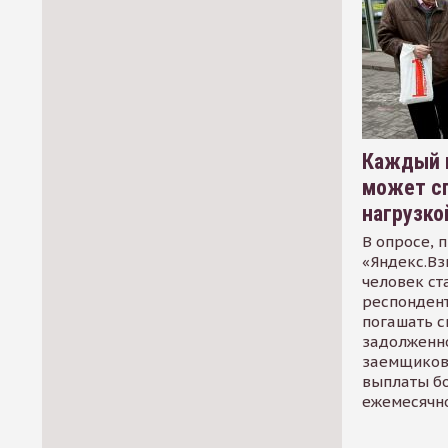
Каждый 
может сп
нагрузко
В опросе, 
«Яндекс.Вз
человек ст
респондент
погашать 
задолженно
заемщиков
выплаты б
ежемесячн