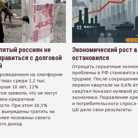
пятый россиян не
Экономический рост в
равиться с долговой
остановился
й
Отрицать серьезные эконо
проблемы в РФ становится 
проведенном на платформе
труднее. После сокращения
гляд» среди 1,2 тыс.
первом квартале на 0,6% в
арше 18 лет, 22%
квартал показал нулевой р
ов заявили, что не могут
экономики. Подавление кр
свои кредитные
и потребительского спроса
сти. При этом 18,5%
ЦБ дало свои результаты
 вынуждены тратить на
олее половины своего
ого доход