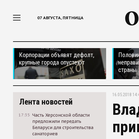
07 АВГУСТА, ПЯТНИЦА
Корпорации объявят дефолт,
Половин
крупные города опустеют
неправи
страны
16.05.2018 14:
Лента новостей
Вла
17:35
Часть Херсонской области
при
предложили передать
Беларуси для строительства
санаториев