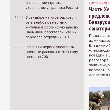
разрешение строить
ХЕРСОНСКАЯ О
укрепления у границы России
Часть Хе
предлож
12:53
В сентябре на Кубе раскрыли
Беларуси
сеть вербовки местных
жителей в российскую армию.
санатор
Наемники рассказали, что их
Глава назн
вербовал сотрудник РАН
администр
Владимир С
22:20
Россия намерена увеличить
Александр
военные расходы в 2024 году
поездки в 
почти на 70%
разговора 
заявил жур
передать М
Азовского 