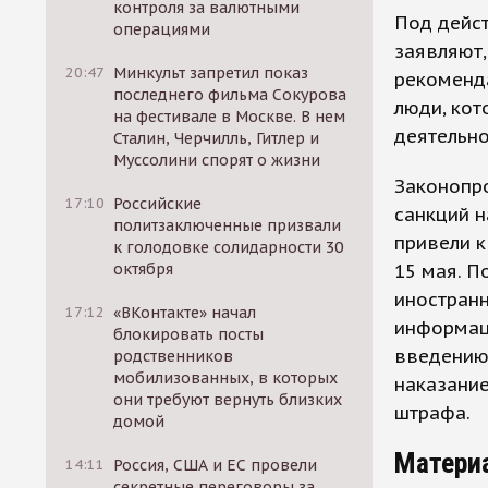
контроля за валютными
Под дейст
операциями
заявляют,
20:47
Минкульт запретил показ
рекоменда
последнего фильма Сокурова
люди, кот
на фестивале в Москве. В нем
деятельно
Сталин, Черчилль, Гитлер и
Муссолини спорят о жизни
Законопро
17:10
Российские
санкций н
политзаключенные призвали
привели к
к голодовке солидарности 30
15 мая. П
октября
иностран
17:12
«ВКонтакте» начал
информац
блокировать посты
введению
родственников
мобилизованных, в которых
наказание
они требуют вернуть близких
штрафа.
домой
Матери
14:11
Россия, США и ЕС провели
секретные переговоры за