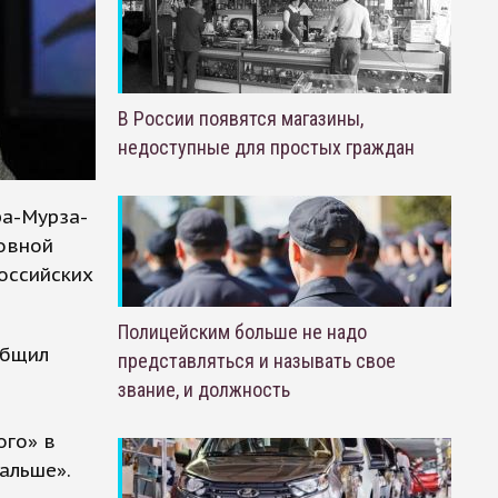
В России появятся магазины,
недоступные для простых граждан
ра-Мурза-
ловной
оссийских
Полицейским больше не надо
общил
представляться и называть свое
звание, и должность
ого» в
альше».