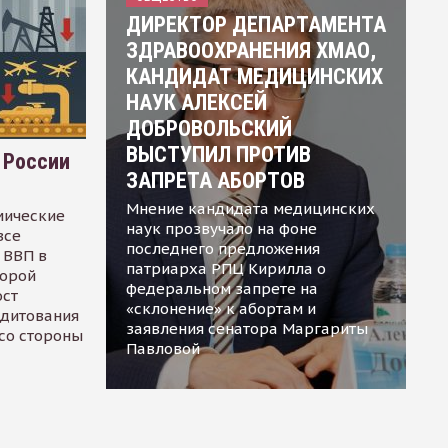
ДИРЕКТОР ДЕПАРТАМЕНТА
ЗДРАВООХРАНЕНИЯ ХМАО,
КАНДИДАТ МЕДИЦИНСКИХ
НАУК АЛЕКСЕЙ
ДОБРОВОЛЬСКИЙ
ВЫСТУПИЛ ПРОТИВ
 России
ЗАПРЕТА АБОРТОВ
Мнение кандидата медицинских
мические
наук прозвучало на фоне
все
последнего предложения
 ВВП в
патриарха РПЦ Кирилла о
торой
федеральном запрете на
ост
«склонение» к абортам и
едитования
заявления сенатора Маргариты
 со стороны
Павловой