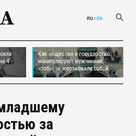
RU
/
EN
осила
Как общество и государство
на 4
манипулируют мужчинами,
чтобы те жертвовали собой
-младшему
остью за