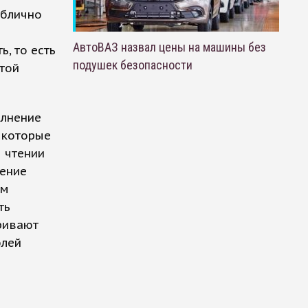
ублично
АвтоВАЗ назвал цены на машины без
ь, то есть
подушек безопасности
этой
олнение
, которые
 чтении
ление
ям
ть
ривают
блей