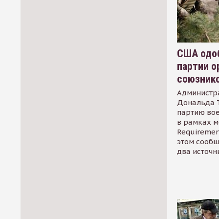
США одоб
партии о
союзник
Администр
Дональда 
партию во
в рамках м
Requirement
этом сообщ
два источн