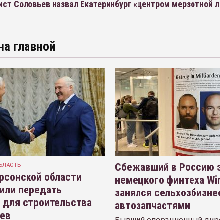
ист Соловьев назвал Екатеринбург «центром мерзотной 
на главной
БЛАСТЬ
Сбежавший в Россию э
рсонской области
немецкого финтеха Wi
или передать
занялся сельхозбизне
 для строительства
автозапчастями
иев
Бывший операционный дир