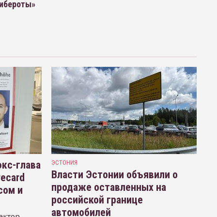
либероты»
кс-глава
ЭСТОНИЯ
Власти Эстонии объявили о
recard
продаже оставленных на
сом и
российской границе
автомобилей
ектор