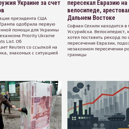
ружия Украине за счет
пересекал Евразию на
ов
велосипеде, арестова
Дальнем Востоке
ация президента США
Трампа одобрила первую
Софиан Сехили находится в
енной помощи для Украины
Уссурийска. Велосипедист,
еханизма Priority Ukraine
хотел поставить рекорд по 
s List. Об
пересечения Евразии, подо
ает Reuters со ссылкой на
незаконном пересечении р
ика, знакомых с ситуацией
границы