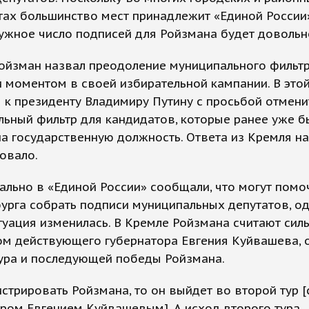
ах большинство мест принадлежит «Единой России»
ужное число подписей для Ройзмана будет довольн
Ройзман назвал преодоление муниципального фильт
моментом в своей избирательной кампании. В этой
 к президенту Владимиру Путину с просьбой отмени
ьный фильтр для кандидатов, которые ранее уже б
а государственную должность. Ответа из Кремля на
овало.
льно в «Единой России» сообщали, что могут помо
урга собрать подписи муниципальных депутатов, о
туация изменилась. В Кремле Ройзмана считают сил
ом действующего губернатора Евгения Куйвашева, 
тура и последующей победы Ройзмана.
истрировать Ройзмана, то он выйдет во второй тур [
ром Евгением Куйвашевым]. А исход второго тура