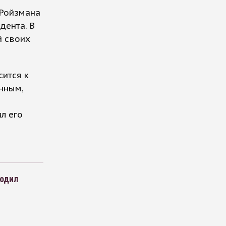
 Ройзмана
дента. В
й своих
сится к
нным,
л его
бодил