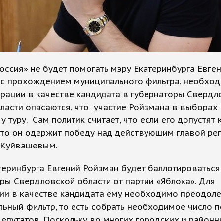
оссия» не будет помогать мэру Екатеринбурга Евге
 с прохождением муниципального фильтра, необход
трации в качестве кандидата в губернаторы Свердл
Власти опасаются, что участие Ройзмана в выборах
у туру. Сам политик считает, что если его допустят 
 то он одержит победу над действующим главой ре
 Куйвашевым.
теринбурга Евгений Ройзман будет баллотироваться
ры Свердловской области от партии «Яблока». Для
ии в качестве кандидата ему необходимо преодоле
ьный фильтр, то есть собрать необходимое число 
епутатов. Поскольку во многих городских и район