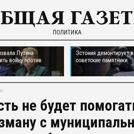
ПОЛИТИКА
звала Путина
Эстония демонтирует в
ить войну против
советские памятники
ы
01
сть не будет помогат
зману с муниципаль