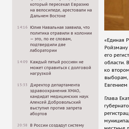
который пересекал Евразию
на велосипеде, арестовали на
Дальнем Востоке
14:16
Юлия Навальная заявила, что
политика отравили в колонии
— это, по ее словам,
«Единая Р
подтвердили две
Ройзману
лаборатории
его регис
области. 
14:09
Каждый пятый россиян не
может справиться с долговой
ко втором
нагрузкой
выборам,
Евгением
15:33
Директор департамента
здравоохранения ХМАО,
кандидат медицинских наук
Глава Ека
Алексей Добровольский
губернато
выступил против запрета
регистрац
абортов
муниципал
20:58
В России создадут систему
местные д