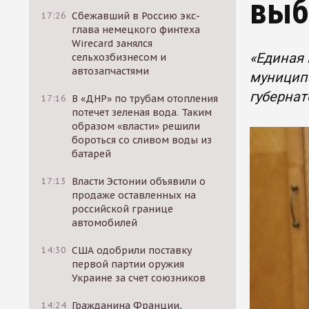
выб
17:26
Сбежавший в Россию экс-
глава немецкого финтеха
Wirecard занялся
«Единая 
сельхозбизнесом и
автозапчастями
муниципа
губернат
17:16
В «ДНР» по трубам отопления
потечет зеленая вода. Таким
образом «власти» решили
бороться со сливом воды из
батарей
17:13
Власти Эстонии объявили о
продаже оставленных на
российской границе
автомобилей
14:30
США одобрили поставку
первой партии оружия
Украине за счет союзников
14:24
Гражданина Франции,