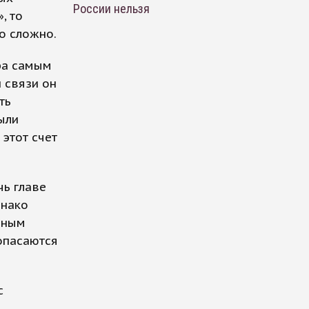
России нельзя
, то
о сложно.
ра самым
 связи он
ть
ыли
 этот счет
чь главе
днако
ьным
опасаются
с