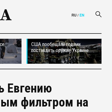
RU
/
EN
се
США пообещали годами
поставлять оружие Украине
ь Евгению
ным фильтром на