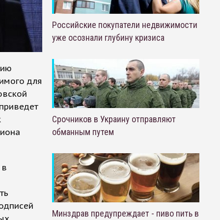
Российские покупатели недвижимости
уже осознали глубину кризиса
нию
имого для
овской
 приведет
к
Срочников в Украину отправляют
гиона
обманным путем
 в
ть
подписей
Минздрав предупреждает - пиво пить в
ных