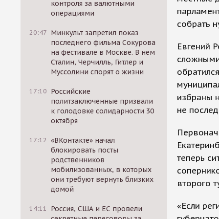
контроля за валютными
парламент
операциями
собрать н
20:47
Минкульт запретил показ
последнего фильма Сокурова
Евгений 
на фестивале в Москве. В нем
сложными 
Сталин, Черчилль, Гитлер и
обратился
Муссолини спорят о жизни
муниципал
17:10
Российские
избраны н
политзаключенные призвали
не послед
к голодовке солидарности 30
октября
Первонача
17:12
«ВКонтакте» начал
Екатеринб
блокировать посты
теперь си
родственников
соперник
мобилизованных, в которых
они требуют вернуть близких
второго 
домой
«Если рег
14:11
Россия, США и ЕС провели
губернато
секретные переговоры за