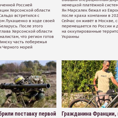
аченной Россией
немецкой платёжной систем
ации Херсонской области
Ян Марсалек бежал из Евр
альдо встретился с
после краха компании в 202
ом Лукашенко в ходе своей
Сейчас он живёт в Москве, 
Беларусь. После этого
перемещается по России и 
глава Херсонской области
на оккупированные террит
налистам, что регион готов
Украины
инску часть побережья
и Черного морей
рили поставку первой
Гражданина Франции,