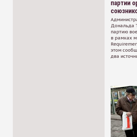
партии о
союзник
Администр
Дональда 
партию во
в рамках м
Requirement
этом сообщ
два источн