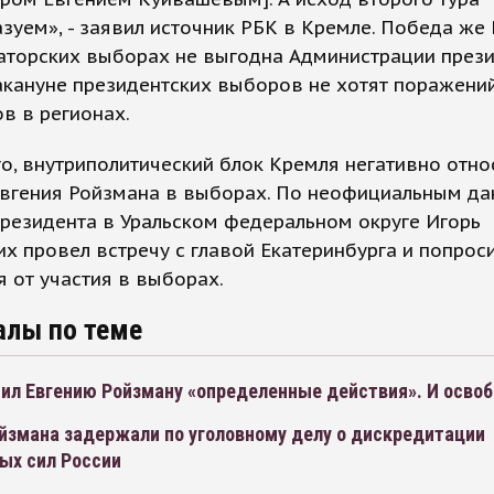
зуем», - заявил источник РБК в Кремле. Победа же
аторских выборах не выгодна Администрации прези
акануне президентских выборов не хотят поражени
в в регионах.
о, внутриполитический блок Кремля негативно отно
Евгения Ройзмана в выборах. По неофициальным да
резидента в Уральском федеральном округе Игорь
х провел встречу с главой Екатеринбурга и попроси
я от участия в выборах.
алы по теме
тил Евгению Ройзману «определенные действия». И осво
ойзмана задержали по уголовному делу о дискредитации
ых сил России