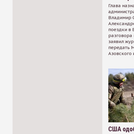
Глава назн
администр
Владимир С
Александр
поездки в 
разговора 
заявил жур
передать М
Азовского 
США одоб