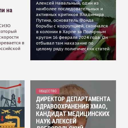
Алексей Навальный, один из
наиболее последовательных и
ли на
активных критиков Владимира
Путина, основатель Фонда
 СИЗО
борьбы с коррупцией, скончался
 который
в колонии в Харпе за Полярным
скорости
кругом 16 февраля 2024 года. Он
зревается в
отбывал там наказание по
оссийской
целому ряду политических статей
ОБЩЕСТВО
ДИРЕКТОР ДЕПАРТАМЕНТА
ЗДРАВООХРАНЕНИЯ ХМАО,
КАНДИДАТ МЕДИЦИНСКИХ
НАУК АЛЕКСЕЙ