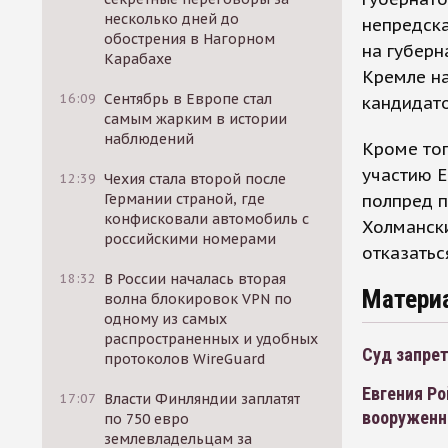
несколько дней до
непредска
обострения в Нагорном
на губерн
Карабахе
Кремле н
16:09
Сентябрь в Европе стал
кандидато
самым жарким в истории
наблюдений
Кроме тог
участию 
12:39
Чехия стала второй после
полпред п
Германии страной, где
конфисковали автомобиль с
Холмански
российскими номерами
отказатьс
18:32
В России началась вторая
Матери
волна блокировок VPN по
одному из самых
распространенных и удобных
Суд запре
протоколов WireGuard
Евгения Р
17:07
Власти Финляндии заплатят
вооруженн
по 750 евро
землевладельцам за