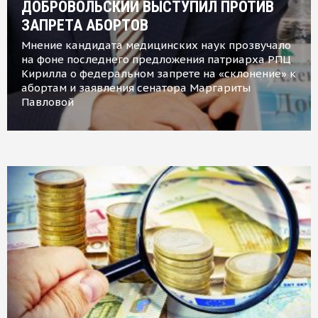
ДОБРОВОЛЬСКИЙ ВЫСТУПИЛ ПРОТИВ
ЗАПРЕТА АБОРТОВ
Мнение кандидата медицинских наук прозвучало
на фоне последнего предложения патриарха РПЦ
Кирилла о федеральном запрете на «склонение» к
абортам и заявления сенатора Маргариты
Павловой