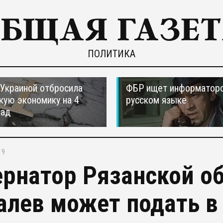
ПОЛИТИКА
 Украиной отбросила
ФБР ищет информаторо
кую экономику на 4
русском языке
зад
19
ернатор Рязанской о
алев может подать в 