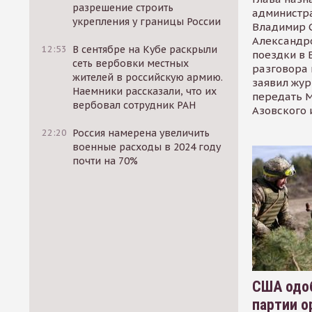
разрешение строить
администр
укрепления у границы России
Владимир С
Александр
12:53
В сентябре на Кубе раскрыли
поездки в 
сеть вербовки местных
разговора 
жителей в российскую армию.
заявил жур
Наемники рассказали, что их
передать М
вербовал сотрудник РАН
Азовского 
22:20
Россия намерена увеличить
военные расходы в 2024 году
почти на 70%
США одоб
партии о