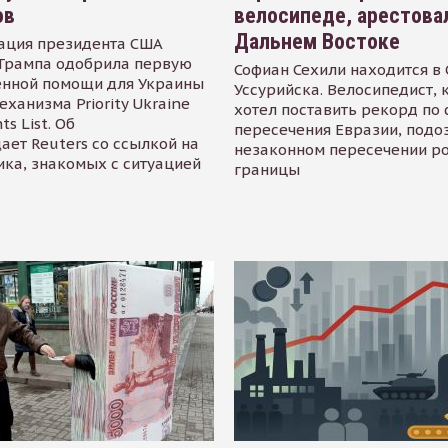
ов
велосипеде, арестова
Дальнем Востоке
ация президента США
Трампа одобрила первую
Софиан Сехили находится в
енной помощи для Украины
Уссурийска. Велосипедист,
еханизма Priority Ukraine
хотел поставить рекорд по 
s List. Об
пересечения Евразии, подо
ает Reuters со ссылкой на
незаконном пересечении р
ика, знакомых с ситуацией
границы