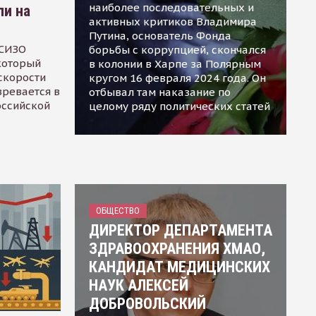
наиболее последовательных и
ли на
активных критиков Владимира
Путина, основатель Фонда
 СИЗО
борьбы с коррупцией, скончался
 который
в колонии в Харпе за Полярным
скорости
кругом 16 февраля 2024 года. Он
зревается в
отбывал там наказание по
оссийской
целому ряду политических статей
ОБЩЕСТВО
ДИРЕКТОР ДЕПАРТАМЕНТА
ЗДРАВООХРАНЕНИЯ ХМАО,
КАНДИДАТ МЕДИЦИНСКИХ
НАУК АЛЕКСЕЙ
ДОБРОВОЛЬСКИЙ