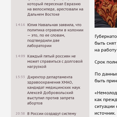
который пересекал Евразию
на велосипеде, арестовали на
Дальнем Востоке
14:16
Юлия Навальная заявила, что
политика отравили в колонии
— это, по ее словам,
Губернато
подтвердили две
быть снят
лаборатории
на работу
14:09
Каждый пятый россиян не
Срок полн
может справиться с долговой
нагрузкой
По данны
15:33
Директор департамента
быть прин
здравоохранения ХМАО,
кандидат медицинских наук
«Немолодо
Алексей Добровольский
выступил против запрета
как прежд
абортов
ситуации 
источник.
20:58
В России создадут систему