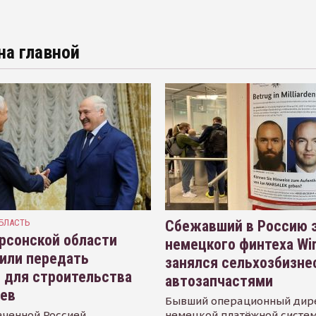
на главной
БЛАСТЬ
Сбежавший в Россию э
рсонской области
немецкого финтеха Wi
или передать
занялся сельхозбизне
 для строительства
автозапчастями
иев
Бывший операционный дир
аченной Россией
немецкой платёжной систем