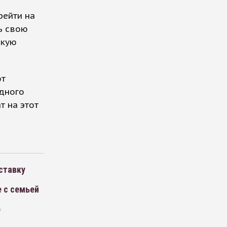
рейти на
ь свою
скую
ют
дного
т на этот
ставку
е с семьей
о