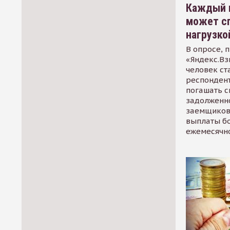
Каждый 
может сп
нагрузко
В опросе, 
«Яндекс.Вз
человек ст
респондент
погашать 
задолженно
заемщиков
выплаты б
ежемесячн