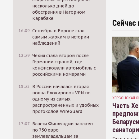
несколько дней до
обострения в Нагорном
Карабахе
Сейчас 
16:09
Сентябрь в Европе стал
самым жарким в истории
наблюдений
12:39
Чехия стала второй после
Германии страной, где
конфисковали автомобиль с
российскими номерами
18:32
В России началась вторая
волна блокировок VPN по
ХЕРСОНСКАЯ О
одному из самых
Часть Хе
распространенных и удобных
протоколов WireGuard
предлож
Беларуси
17:07
Власти Финляндии заплатят
санатор
по 750 евро
землевладельцам за
Глава назн