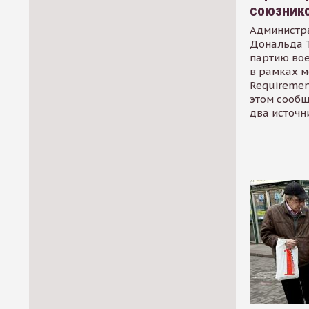
союзник
Администр
Дональда 
партию во
в рамках м
Requirement
этом сообщ
два источн