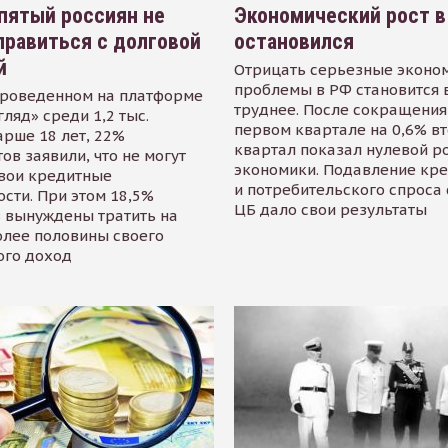
пятый россиян не
Экономический рост в
равиться с долговой
остановился
й
Отрицать серьезные эконо
проблемы в РФ становится 
проведенном на платформе
труднее. После сокращения
гляд» среди 1,2 тыс.
первом квартале на 0,6% в
арше 18 лет, 22%
квартал показал нулевой р
ов заявили, что не могут
экономики. Подавление кр
свои кредитные
и потребительского спроса
сти. При этом 18,5%
ЦБ дало свои результаты
 вынуждены тратить на
олее половины своего
ого доход