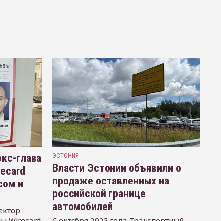
кс-глава
ЭСТОНИЯ
Власти Эстонии объявили о
recard
продаже оставленных на
сом и
российской границе
автомобилей
ектор
ы Wirecard
С октября 2025 года Транспортный