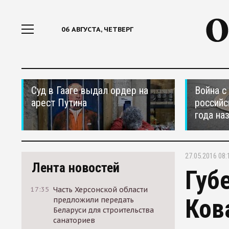
06 АВГУСТА, ЧЕТВЕРГ
Суд в Гааге выдал ордер на
Война с
арест Путина
российс
года на
27.05.2016 08:
Лента новостей
Губ
17:35
Часть Херсонской области
Ков
предложили передать
Беларуси для строительства
санаториев