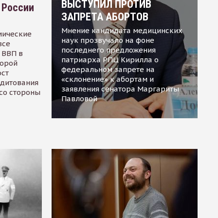
ВЫСТУПИЛ ПРОТИВ
 России
ЗАПРЕТА АБОРТОВ
Мнение кандидата медицинских
мические
наук прозвучало на фоне
все
последнего предложения
 ВВП в
патриарха РПЦ Кирилла о
торой
федеральном запрете на
ост
«склонение» к абортам и
едитования
заявления сенатора Маргариты
 со стороны
Павловой