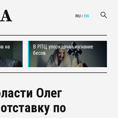
RU
/
EN
в на
В РПЦ упорядочат изгнание
бесов
бласти Олег
отставку по