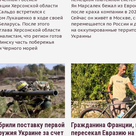
ации Херсонской области
Ян Марсалек бежал из Евр
альдо встретился с
после краха компании в 202
ом Лукашенко в ходе своей
Сейчас он живёт в Москве, 
Беларусь. После этого
перемещается по России и 
глава Херсонской области
на оккупированные террит
налистам, что регион готов
Украины
инску часть побережья
и Черного морей
рили поставку первой
Гражданина Франции,
ружия Украине за счет
пересекал Евразию на