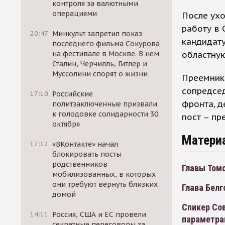
контроля за валютными
операциями
После ухо
работу в 
20:47
Минкульт запретил показ
кандидат
последнего фильма Сокурова
областную
на фестивале в Москве. В нем
Сталин, Черчилль, Гитлер и
Муссолини спорят о жизни
Преемник
сопредсе
17:10
Российские
фронта, д
политзаключенные призвали
к голодовке солидарности 30
пост – пр
октября
Матери
17:12
«ВКонтакте» начал
блокировать посты
родственников
Главы Томс
мобилизованных, в которых
они требуют вернуть близких
Глава Белг
домой
Спикер Со
14:11
Россия, США и ЕС провели
параметрам
секретные переговоры за