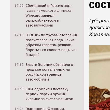
сос
17:26
Сбежавший в Россию экс-
глава немецкого финтеха
Wirecard занялся
Губернат
сельхозбизнесом и
автозапчастями
должност
Ковалева
17:16
В «ДНР» по трубам отопления
потечет зеленая вода. Таким
образом «власти» решили
бороться со сливом воды из
батарей
17:13
Власти Эстонии объявили о
продаже оставленных на
российской границе
автомобилей
14:30
США одобрили поставку
первой партии оружия
Украине за счет союзников
14:24
Гражданина Франции,