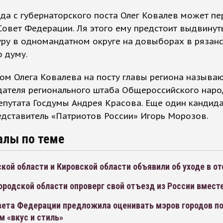
да с губернаторского поста Олег Ковалев может пе
Совет Федерации. Ля этого ему предстоит выдвинут
уру в одномандатном округе на довыборах в рязан
 думу.
ом Олега Ковалева на посту главы региона называ
дателя регионального штаба Общероссийского наро
епутата Госдумы Андрея Красова. Еще один кандида
едставитель «Патриотов России» Игорь Морозов.
алы по теме
кой области и Кировской области объявили об уходе в от
ородской области опроверг свой отъезд из России вмест
вета Федерации предложила оценивать мэров городов п
 «вкус и стиль»