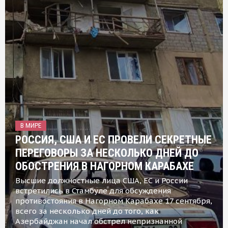
В МИРЕ
РОССИЯ, США И ЕС ПРОВЕЛИ СЕКРЕТНЫЕ
ПЕРЕГОВОРЫ ЗА НЕСКОЛЬКО ДНЕЙ ДО
ОБОСТРЕНИЯ В НАГОРНОМ КАРАБАХЕ
Высшие должностные лица США, ЕС и России
встретились в Стамбуле для обсуждения
противостояния в Нагорном Карабахе 17 сентября,
всего за несколько дней до того, как
Азербайджан начал обстрел непризнанной