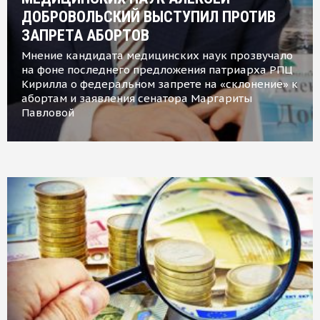
ДОБРОВОЛЬСКИЙ ВЫСТУПИЛ ПРОТИВ
ЗАПРЕТА АБОРТОВ
Мнение кандидата медицинских наук прозвучало
на фоне последнего предложения патриарха РПЦ
Кирилла о федеральном запрете на «склонение» к
абортам и заявления сенатора Маргариты
Павловой