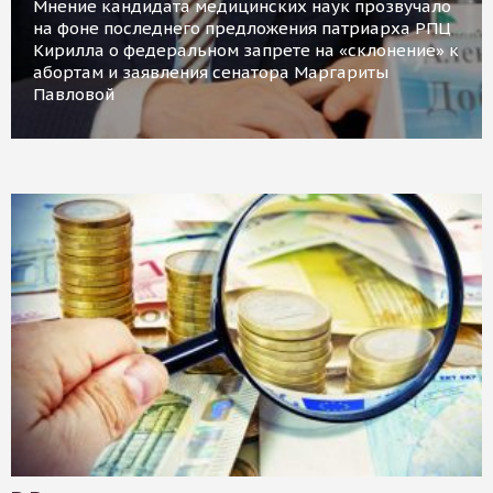
Мнение кандидата медицинских наук прозвучало
на фоне последнего предложения патриарха РПЦ
Кирилла о федеральном запрете на «склонение» к
абортам и заявления сенатора Маргариты
Павловой