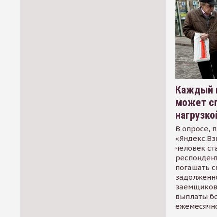
Каждый 
может сп
нагрузко
В опросе, 
«Яндекс.Вз
человек ст
респондент
погашать 
задолженно
заемщиков
выплаты б
ежемесячн