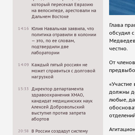
который пересекал Евразию
на велосипеде, арестовали на
Дальнем Востоке
Глава пра
14:16
Юлия Навальная заявила, что
обсудил с
политика отравили в колонии
Медведев
— это, по ее словам,
подтвердили две
честно.
лаборатории
От членов
14:09
Каждый пятый россиян не
предвыбор
может справиться с долговой
нагрузкой
«Участие 
15:33
Директор департамента
должны до
здравоохранения ХМАО,
любые, да
кандидат медицинских наук
обосноват
Алексей Добровольский
выступил против запрета
отделений
абортов
Агитацион
20:58
В России создадут систему