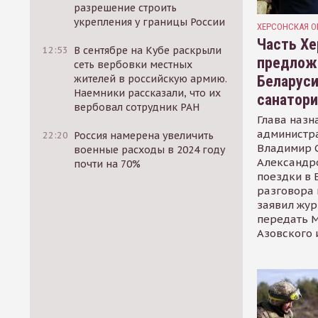
разрешение строить
укрепления у границы России
ХЕРСОНСКАЯ О
Часть Хе
12:53
В сентябре на Кубе раскрыли
предлож
сеть вербовки местных
Беларуси
жителей в российскую армию.
Наемники рассказали, что их
санатор
вербовал сотрудник РАН
Глава назн
администр
22:20
Россия намерена увеличить
Владимир С
военные расходы в 2024 году
Александр
почти на 70%
поездки в 
разговора 
заявил жур
передать М
Азовского 