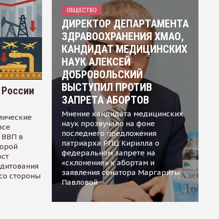
ОБЩЕСТВО
ДИРЕКТОР ДЕПАРТАМЕНТА
ЗДРАВООХРАНЕНИЯ ХМАО,
КАНДИДАТ МЕДИЦИНСКИХ
НАУК АЛЕКСЕЙ
ДОБРОВОЛЬСКИЙ
ВЫСТУПИЛ ПРОТИВ
 России
ЗАПРЕТА АБОРТОВ
Мнение кандидата медицинских
мические
наук прозвучало на фоне
все
последнего предложения
 ВВП в
патриарха РПЦ Кирилла о
торой
федеральном запрете на
ост
«склонение» к абортам и
едитования
заявления сенатора Маргариты
 со стороны
Павловой