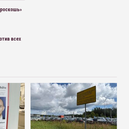
«роскошь»
отив всех