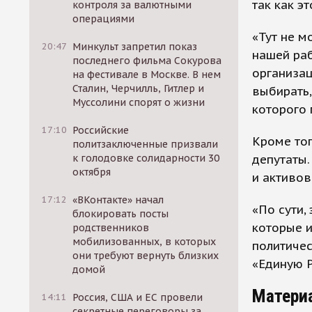
так как э
контроля за валютными
операциями
«Тут не м
20:47
Минкульт запретил показ
нашей раб
последнего фильма Сокурова
организац
на фестивале в Москве. В нем
Сталин, Черчилль, Гитлер и
выбирать,
Муссолини спорят о жизни
которого 
17:10
Российские
Кроме тог
политзаключенные призвали
депутаты.
к голодовке солидарности 30
октября
и активов
17:12
«ВКонтакте» начал
«По сути,
блокировать посты
которые и
родственников
мобилизованных, в которых
политичес
они требуют вернуть близких
«Единую Р
домой
Матери
14:11
Россия, США и ЕС провели
секретные переговоры за