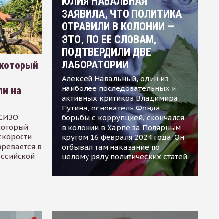
ЮЛИЯ НАВАЛЬНАЯ
ЗАЯВИЛА, ЧТО ПОЛИТИКА
ОТРАВИЛИ В КОЛОНИИ —
ЭТО, ПО ЕЕ СЛОВАМ,
ПОДТВЕРДИЛИ ДВЕ
ЛАБОРАТОРИИ
 который
Алексей Навальный, один из
наиболее последовательных и
ли на
активных критиков Владимира
Путина, основатель Фонда
 СИЗО
борьбы с коррупцией, скончался
 который
в колонии в Харпе за Полярным
скорости
кругом 16 февраля 2024 года. Он
зревается в
отбывал там наказание по
оссийской
целому ряду политических статей