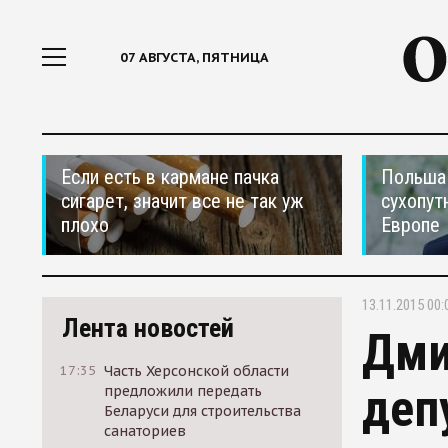
07 АВГУСТА, ПЯТНИЦА
Если есть в кармане пачка
Польша 
сигарет, значит все не так уж
сухопут
плохо
Европе
13.11.2015 00:
Лента новостей
Дми
17:35
Часть Херсонской области
деп
предложили передать
Беларуси для строительства
санаториев