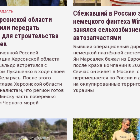
БЛАСТЬ
Сбежавший в Россию э
рсонской области
немецкого финтеха Wi
или передать
занялся сельхозбизне
 для строительства
автозапчастями
иев
Бывший операционный дир
аченной Россией
немецкой платёжной систем
ации Херсонской области
Ян Марсалек бежал из Евр
альдо встретился с
после краха компании в 202
ом Лукашенко в ходе своей
Сейчас он живёт в Москве, 
Беларусь. После этого
перемещается по России и 
глава Херсонской области
на оккупированные террит
налистам, что регион готов
Украины
инску часть побережья
и Черного морей