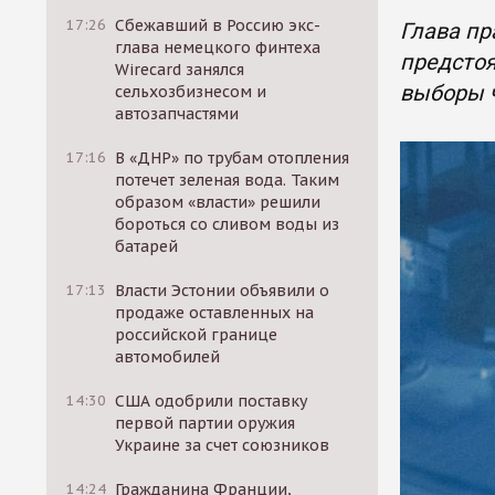
17:26
Сбежавший в Россию экс-
Глава пр
глава немецкого финтеха
предстоя
Wirecard занялся
выборы 
сельхозбизнесом и
автозапчастями
17:16
В «ДНР» по трубам отопления
потечет зеленая вода. Таким
образом «власти» решили
бороться со сливом воды из
батарей
17:13
Власти Эстонии объявили о
продаже оставленных на
российской границе
автомобилей
14:30
США одобрили поставку
первой партии оружия
Украине за счет союзников
14:24
Гражданина Франции,