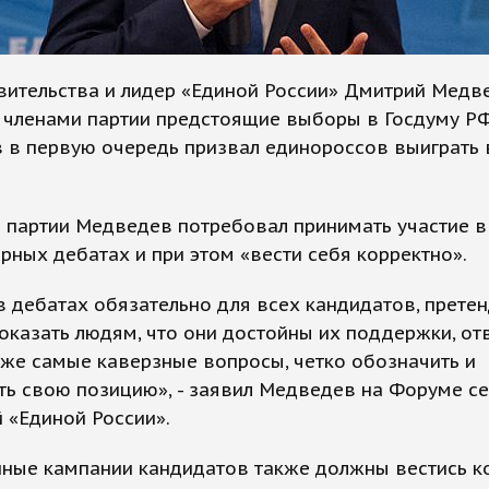
вительства и лидер «Единой России» Дмитрий Медв
 членами партии предстоящие выборы в Госдуму РФ
 в первую очередь призвал единороссов выиграть
 партии Медведев потребовал принимать участие в
ных дебатах и при этом «вести себя корректно».
в дебатах обязательно для всех кандидатов, прете
казать людям, что они достойны их поддержки, отв
же самые каверзные вопросы, четко обозначить и
ь свою позицию», - заявил Медведев на Форуме с
 «Единой России».
ные кампании кандидатов также должны вестись ко