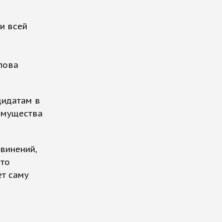
и всей
слова
дидатам в
 имущества
винений,
Это
ет саму