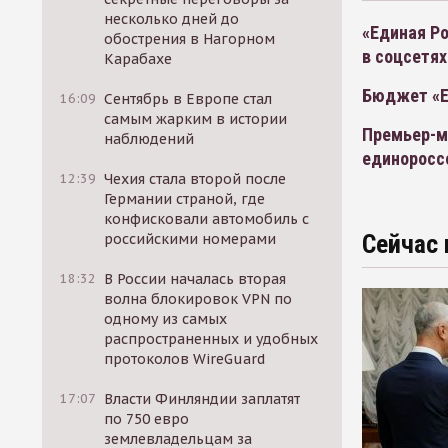
несколько дней до
«Единая Ро
обострения в Нагорном
в соцсетях
Карабахе
Бюджет «Е
16:09
Сентябрь в Европе стал
самым жарким в истории
Премьер-м
наблюдений
единоросс
12:39
Чехия стала второй после
Германии страной, где
конфисковали автомобиль с
Сейчас 
российскими номерами
18:32
В России началась вторая
волна блокировок VPN по
одному из самых
распространенных и удобных
протоколов WireGuard
17:07
Власти Финляндии заплатят
по 750 евро
землевладельцам за