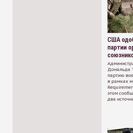
США одоб
партии о
союзник
Администр
Дональда 
партию во
в рамках м
Requirement
этом сообщ
два источн