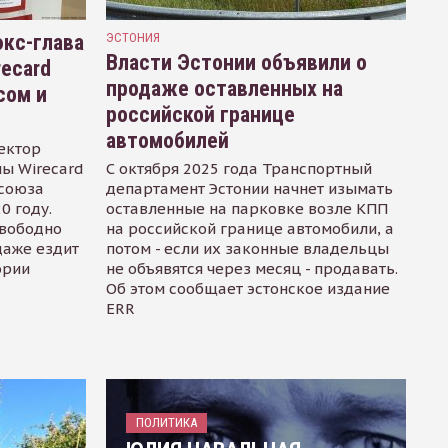
кс-глава
ЭСТОНИЯ
Власти Эстонии объявили о
recard
продаже оставленных на
сом и
российской границе
автомобилей
ектор
ы Wirecard
С октября 2025 года Транспортный
осоюза
департамент Эстонии начнет изымать
0 году.
оставленные на парковке возле КПП
свободно
на российской границе автомобили, а
даже ездит
потом - если их законные владельцы
ории
не объявятся через месяц - продавать.
Об этом сообщает эстонское издание
ERR
ПОЛИТИКА