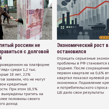
пятый россиян не
Экономический рост в
равиться с долговой
остановился
й
Отрицать серьезные эконо
проблемы в РФ становится 
проведенном на платформе
труднее. После сокращения
гляд» среди 1,2 тыс.
первом квартале на 0,6% в
арше 18 лет, 22%
квартал показал нулевой р
ов заявили, что не могут
экономики. Подавление кр
свои кредитные
и потребительского спроса
сти. При этом 18,5%
ЦБ дало свои результаты
 вынуждены тратить на
олее половины своего
ого доход