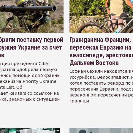
рили поставку первой
Гражданина Франции,
ружия Украине за счет
пересекал Евразию на
ов
велосипеде, арестова
Дальнем Востоке
ация президента США
Трампа одобрила первую
Софиан Сехили находится в
енной помощи для Украины
Уссурийска. Велосипедист,
еханизма Priority Ukraine
хотел поставить рекорд по 
s List. Об
пересечения Евразии, подо
ает Reuters со ссылкой на
незаконном пересечении р
ика, знакомых с ситуацией
границы