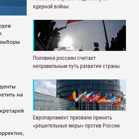
ядерной войны
едев
.
 выборы
Половина россиян считает
неправильным путь развития страны
нденты
етить на
екретарей
Европарламент призвали принять
«решительные меры» против России
рректно,