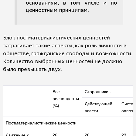
основаниям, в том числе и по
ценностным принципам.
Блок постматериалистических ценностей
затрагивает такие аспекты, как роль личности в
обществе, гражданские свободы и возможности.
Количество выбранных ценностей не должно
было превышать двух.
Все
Сторонники…
респонденты
Действующей
Систе
(%)
власти
оппози
Постматериалистические ценности
Движение к
26
20
23