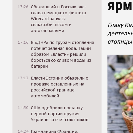
ярм
17:26
Сбежавший в Россию экс-
глава немецкого финтеха
Wirecard занялся
Главу Ка
сельхозбизнесом и
автозапчастями
деятельн
столицы
17:16
В «ДНР» по трубам отопления
потечет зеленая вода. Таким
образом «власти» решили
бороться со сливом воды из
батарей
17:13
Власти Эстонии объявили о
продаже оставленных на
российской границе
автомобилей
14:30
США одобрили поставку
первой партии оружия
Украине за счет союзников
14:24
Гражданина Франции,