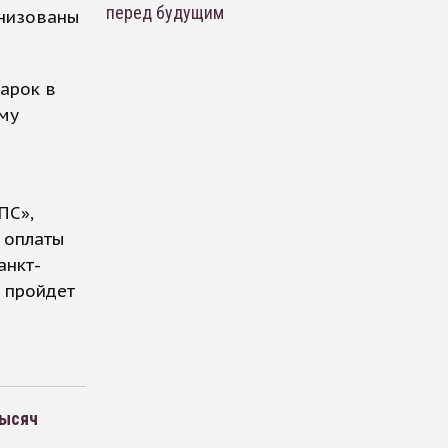
перед будущим
анизованы
арок в
му
я
ПС»,
 оплаты
анкт-
ы пройдет
тысяч