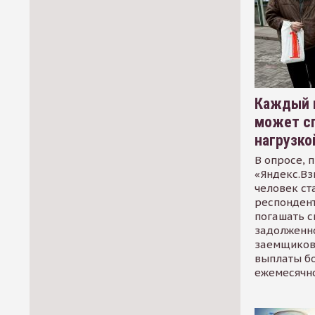
Каждый 
может сп
нагрузко
В опросе, 
«Яндекс.Вз
человек ст
респондент
погашать 
задолженно
заемщиков
выплаты б
ежемесячн