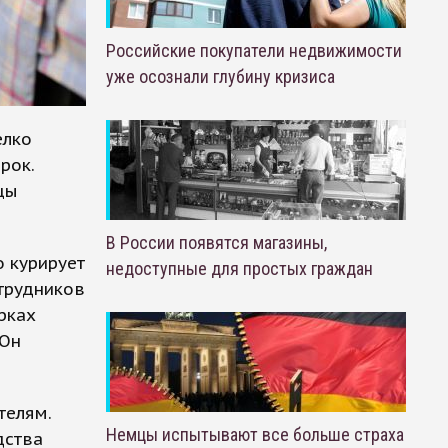
Российские покупатели недвижимости
уже осознали глубину кризиса
елко
рок.
цы
В России появятся магазины,
 курирует
недоступные для простых граждан
трудников
рках
 Он
телям.
Немцы испытывают все больше страха
дства