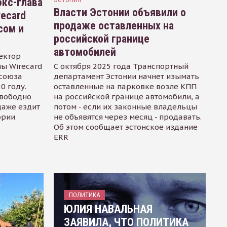
кс-глава
Власти Эстонии объявили о
recard
продаже оставленных на
сом и
российской границе
автомобилей
ектор
ы Wirecard
С октября 2025 года Транспортный
осоюза
департамент Эстонии начнет изымать
0 году.
оставленные на парковке возле КПП
свободно
на российской границе автомобили, а
даже ездит
потом - если их законные владельцы
ории
не объявятся через месяц - продавать.
Об этом сообщает эстонское издание
ERR
ПОЛИТИКА
ЮЛИЯ НАВАЛЬНАЯ
ЗАЯВИЛА, ЧТО ПОЛИТИКА