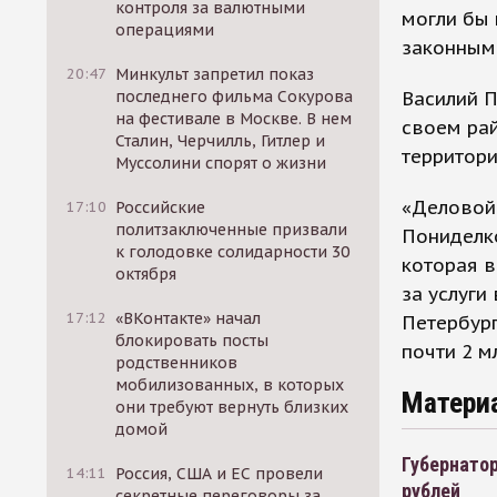
контроля за валютными
могли бы 
операциями
законным
20:47
Минкульт запретил показ
Василий 
последнего фильма Сокурова
на фестивале в Москве. В нем
своем рай
Сталин, Черчилль, Гитлер и
территори
Муссолини спорят о жизни
«Деловой 
17:10
Российские
политзаключенные призвали
Пониделк
к голодовке солидарности 30
которая в
октября
за услуги
17:12
«ВКонтакте» начал
Петербург
блокировать посты
почти 2 м
родственников
мобилизованных, в которых
Матери
они требуют вернуть близких
домой
Губернатор
14:11
Россия, США и ЕС провели
рублей
секретные переговоры за