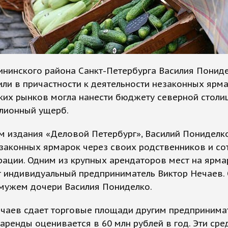
ининского района Санкт-Петербурга Василия Понид
ли в причастности к деятельности незаконных ярма
ких рынков могла нанести бюджету северной столи
лионный ущерб.
 издания «Деловой Петербург», Василий Пониделко
законных ярмарок через своих родственников и со
ации. Одним из крупных арендаторов мест на ярма
т индивидуальный предприниматель Виктор Нечаев.
 мужем дочери Василия Пониделко.
ечаев сдает торговые площади другим предпринима
аренды оценивается в 60 млн рублей в год. Эти сре