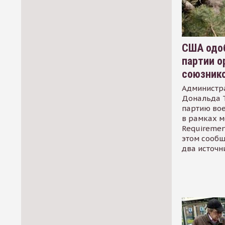
США одоб
партии о
союзник
Администр
Дональда 
партию во
в рамках м
Requirement
этом сообщ
два источн