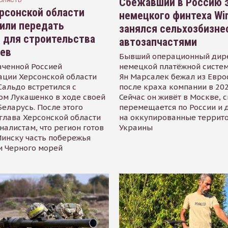
Сбежавший в Россию э
рсонской области
немецкого финтеха Wi
или передать
занялся сельхозбизне
 для строительства
автозапчастями
иев
Бывший операционный дир
аченной Россией
немецкой платёжной систем
ации Херсонской области
Ян Марсалек бежал из Евр
альдо встретился с
после краха компании в 202
ом Лукашенко в ходе своей
Сейчас он живёт в Москве, 
Беларусь. После этого
перемещается по России и 
глава Херсонской области
на оккупированные террит
налистам, что регион готов
Украины
инску часть побережья
и Черного морей