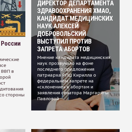
ДИРЕКТОР ДЕПАРТАМЕНТА
ЗДРАВООХРАНЕНИЯ ХМАО,
КАНДИДАТ МЕДИЦИНСКИХ
НАУК АЛЕКСЕЙ
ДОБРОВОЛЬСКИЙ
ВЫСТУПИЛ ПРОТИВ
 России
ЗАПРЕТА АБОРТОВ
Мнение кандидата медицинских
мические
наук прозвучало на фоне
все
последнего предложения
 ВВП в
патриарха РПЦ Кирилла о
торой
федеральном запрете на
ост
«склонение» к абортам и
едитования
заявления сенатора Маргариты
 со стороны
Павловой