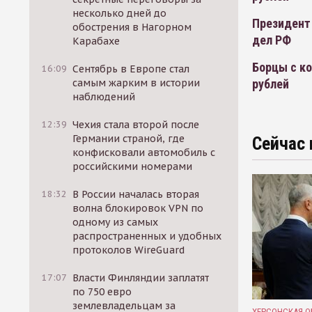
несколько дней до
Президент
обострения в Нагорном
дел РФ
Карабахе
Борцы с ко
16:09
Сентябрь в Европе стал
рублей
самым жарким в истории
наблюдений
12:39
Чехия стала второй после
Германии страной, где
Сейчас 
конфисковали автомобиль с
российскими номерами
18:32
В России началась вторая
волна блокировок VPN по
одному из самых
распространенных и удобных
протоколов WireGuard
17:07
Власти Финляндии заплатят
по 750 евро
землевладельцам за
ХЕРСОНСКАЯ О