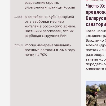
разрешение строить
Часть Хе
укрепления у границы России
предлож
12:53
В сентябре на Кубе раскрыли
Беларуси
сеть вербовки местных
санатор
жителей в российскую армию.
Глава назн
Наемники рассказали, что их
администр
вербовал сотрудник РАН
Владимир С
Александр
22:20
Россия намерена увеличить
поездки в 
военные расходы в 2024 году
разговора 
почти на 70%
заявил жур
передать М
Азовского 