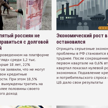
пятый россиян не
Экономический рост в
равиться с долговой
остановился
й
Отрицать серьезные эконо
проблемы в РФ становится 
проведенном на платформе
труднее. После сокращения
гляд» среди 1,2 тыс.
первом квартале на 0,6% в
арше 18 лет, 22%
квартал показал нулевой р
ов заявили, что не могут
экономики. Подавление кр
свои кредитные
и потребительского спроса
сти. При этом 18,5%
ЦБ дало свои результаты
 вынуждены тратить на
олее половины своего
ого доход