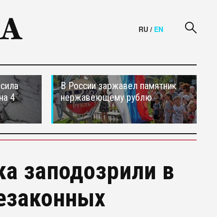
RU
/
EN
осила
В России заржавел памятник
на 4
нержавеющему рублю
ка заподозрили в
незаконных