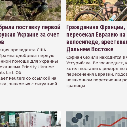
рили поставку первой
Гражданина Франции,
ружия Украине за счет
пересекал Евразию на
ов
велосипеде, арестова
Дальнем Востоке
ация президента США
Трампа одобрила первую
Софиан Сехили находится в
енной помощи для Украины
Уссурийска. Велосипедист,
еханизма Priority Ukraine
хотел поставить рекорд по 
s List. Об
пересечения Евразии, подо
ает Reuters со ссылкой на
незаконном пересечении р
ика, знакомых с ситуацией
границы