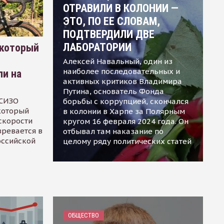
ОТРАВИЛИ В КОЛОНИИ —
ЭТО, ПО ЕЕ СЛОВАМ,
ПОДТВЕРДИЛИ ДВЕ
ЛАБОРАТОРИИ
 который
Алексей Навальный, один из
наиболее последовательных и
ли на
активных критиков Владимира
Путина, основатель Фонда
 СИЗО
борьбы с коррупцией, скончался
 который
в колонии в Харпе за Полярным
скорости
кругом 16 февраля 2024 года. Он
зревается в
отбывал там наказание по
оссийской
целому ряду политических статей
ОБЩЕСТВО