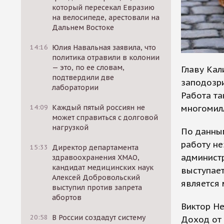
который пересекал Евразию
на велосипеде, арестовали на
Дальнем Востоке
14:16
Юлия Навальная заявила, что
политика отравили в колонии
— это, по ее словам,
Главу Кал
подтвердили две
заподозри
лаборатории
Работа та
многомил
14:09
Каждый пятый россиян не
может справиться с долговой
нагрузкой
По данным
работу не
15:33
Директор департамента
администр
здравоохранения ХМАО,
кандидат медицинских наук
выступае
Алексей Добровольский
является
выступил против запрета
абортов
Виктор Н
20:58
В России создадут систему
Доход от 