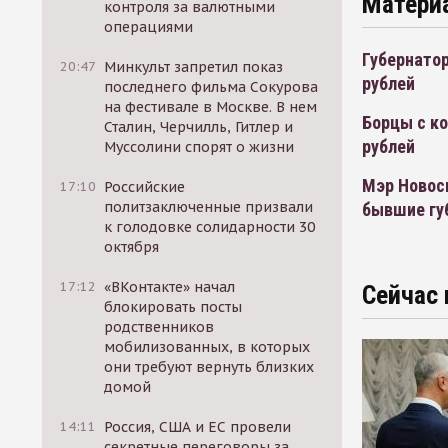
Матери
контроля за валютными
операциями
Губернатор
20:47
Минкульт запретил показ
рублей
последнего фильма Сокурова
на фестивале в Москве. В нем
Борцы с ко
Сталин, Черчилль, Гитлер и
рублей
Муссолини спорят о жизни
Мэр Новос
17:10
Российские
политзаключенные призвали
бывшие гу
к голодовке солидарности 30
октября
17:12
«ВКонтакте» начал
Сейчас 
блокировать посты
родственников
мобилизованных, в которых
они требуют вернуть близких
домой
14:11
Россия, США и ЕС провели
секретные переговоры за