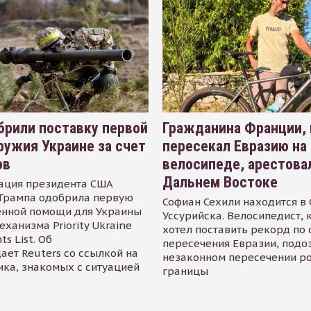
рили поставку первой
Гражданина Франции,
ружия Украине за счет
пересекал Евразию на
ов
велосипеде, арестова
Дальнем Востоке
ация президента США
Трампа одобрила первую
Софиан Сехили находится в
енной помощи для Украины
Уссурийска. Велосипедист,
еханизма Priority Ukraine
хотел поставить рекорд по 
s List. Об
пересечения Евразии, подо
ает Reuters со ссылкой на
незаконном пересечении р
ика, знакомых с ситуацией
границы