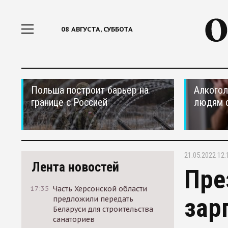
08 АВГУСТА, СУББОТА
Польша построит барьер на
Алкогол
границе с Россией
людям 
21.05.2022 12:
Лента новостей
Пре
17:35
Часть Херсонской области
зар
предложили передать
Беларуси для строительства
санаториев