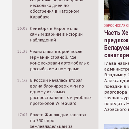
несколько дней до
обострения в Нагорном
Карабахе
ХЕРСОНСКАЯ О
16:09
Сентябрь в Европе стал
Часть Хе
самым жарким в истории
предлож
наблюдений
Беларуси
12:39
Чехия стала второй после
санатор
Германии страной, где
Глава назн
конфисковали автомобиль с
администр
российскими номерами
Владимир С
Александр
18:32
В России началась вторая
поездки в 
волна блокировок VPN по
разговора 
одному из самых
заявил жур
распространенных и удобных
передать М
протоколов WireGuard
Азовского 
17:07
Власти Финляндии заплатят
по 750 евро
землевладельцам за