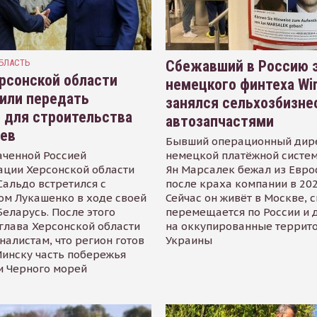
БЛАСТЬ
Сбежавший в Россию э
рсонской области
немецкого финтеха Wi
или передать
занялся сельхозбизне
 для строительства
автозапчастями
иев
Бывший операционный дир
аченной Россией
немецкой платёжной систем
ации Херсонской области
Ян Марсалек бежал из Евр
альдо встретился с
после краха компании в 202
ом Лукашенко в ходе своей
Сейчас он живёт в Москве, 
Беларусь. После этого
перемещается по России и 
глава Херсонской области
на оккупированные террит
налистам, что регион готов
Украины
инску часть побережья
и Черного морей