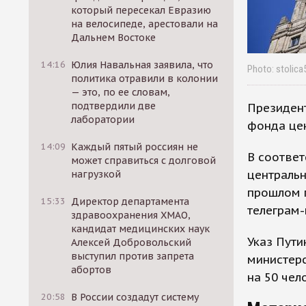
который пересекал Евразию
на велосипеде, арестовали на
Дальнем Востоке
14:16
Юлия Навальная заявила, что
Photo: stolica
политика отравили в колонии
— это, по ее словам,
подтвердили две
Президент
лаборатории
фонда цен
14:09
Каждый пятый россиян не
В соответ
может справиться с долговой
центральн
нагрузкой
прошлом г
15:33
Директор департамента
телеграм-
здравоохранения ХМАО,
кандидат медицинских наук
Указ Пути
Алексей Добровольский
выступил против запрета
министерс
абортов
на 50 чел
20:58
В России создадут систему