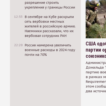
разрешение строить
укрепления у границы России
12:53
В сентябре на Кубе раскрыли
сеть вербовки местных
жителей в российскую армию.
Наемники рассказали, что их
вербовал сотрудник РАН
США одоб
22:20
Россия намерена увеличить
партии о
военные расходы в 2024 году
почти на 70%
союзник
Администр
Дональда 
партию во
в рамках м
Requirement
этом сообщ
два источн