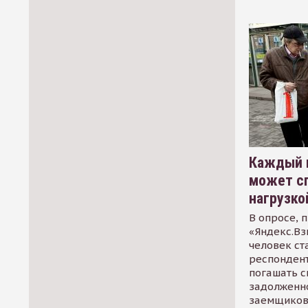
Каждый 
может сп
нагрузко
В опросе, 
«Яндекс.Вз
человек ст
респондент
погашать 
задолженно
заемщиков