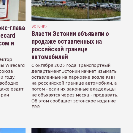
кс-глава
ЭСТОНИЯ
Власти Эстонии объявили о
recard
продаже оставленных на
сом и
российской границе
автомобилей
ектор
ы Wirecard
С октября 2025 года Транспортный
осоюза
департамент Эстонии начнет изымать
0 году.
оставленные на парковке возле КПП
свободно
на российской границе автомобили, а
даже ездит
потом - если их законные владельцы
ории
не объявятся через месяц - продавать.
Об этом сообщает эстонское издание
ERR