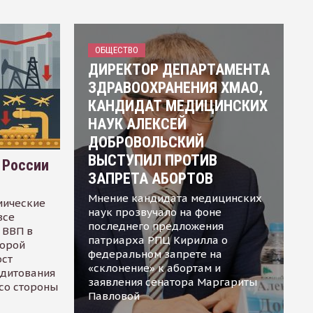
ОБЩЕСТВО
ДИРЕКТОР ДЕПАРТАМЕНТА
ЗДРАВООХРАНЕНИЯ ХМАО,
КАНДИДАТ МЕДИЦИНСКИХ
НАУК АЛЕКСЕЙ
ДОБРОВОЛЬСКИЙ
ВЫСТУПИЛ ПРОТИВ
 России
ЗАПРЕТА АБОРТОВ
Мнение кандидата медицинских
мические
наук прозвучало на фоне
все
последнего предложения
 ВВП в
патриарха РПЦ Кирилла о
торой
федеральном запрете на
ост
«склонение» к абортам и
едитования
заявления сенатора Маргариты
 со стороны
Павловой