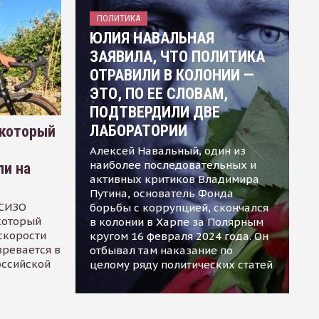
ПОЛИТИКА
ЮЛИЯ НАВАЛЬНАЯ
ЗАЯВИЛА, ЧТО ПОЛИТИКА
ОТРАВИЛИ В КОЛОНИИ —
ЭТО, ПО ЕЕ СЛОВАМ,
ПОДТВЕРДИЛИ ДВЕ
ЛАБОРАТОРИИ
 который
Алексей Навальный, один из
наиболее последовательных и
ли на
активных критиков Владимира
Путина, основатель Фонда
 СИЗО
борьбы с коррупцией, скончался
 который
в колонии в Харпе за Полярным
скорости
кругом 16 февраля 2024 года. Он
зревается в
отбывал там наказание по
оссийской
целому ряду политических статей