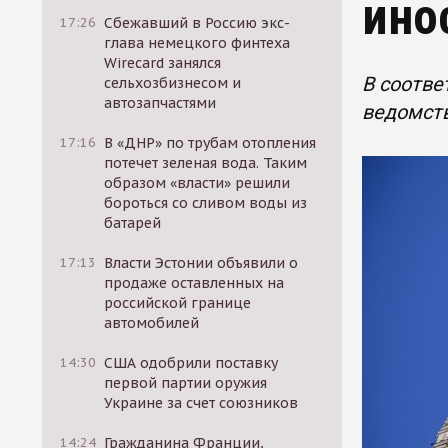
ино
17:26
Сбежавший в Россию экс-
глава немецкого финтеха
Wirecard занялся
В соотве
сельхозбизнесом и
автозапчастями
ведомств
17:16
В «ДНР» по трубам отопления
потечет зеленая вода. Таким
образом «власти» решили
бороться со сливом воды из
батарей
17:13
Власти Эстонии объявили о
продаже оставленных на
российской границе
автомобилей
14:30
США одобрили поставку
первой партии оружия
Украине за счет союзников
14:24
Гражданина Франции,