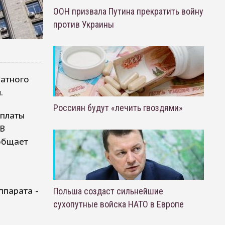
ООН призвала Путина прекратить войну
против Украины
латного
.
Россиян будут «лечить гвоздями»
оплаты
 В
ообщает
ппарата -
Польша создаст сильнейшие
сухопутные войска НАТО в Европе