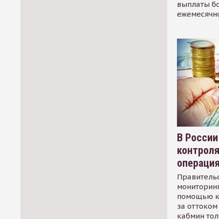
выплаты б
ежемесячн
В России
контрол
операци
Правительс
мониторинг
помощью к
за оттоком 
кабмин тол