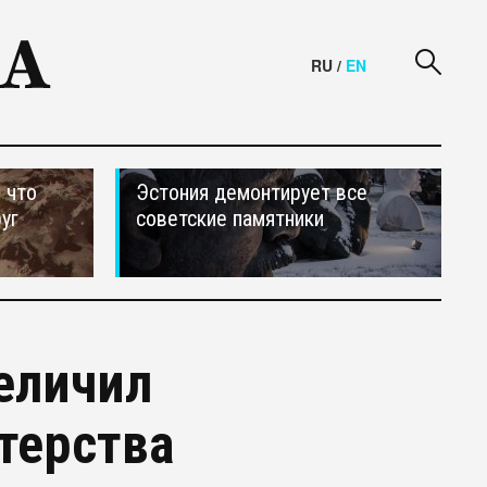
RU
/
EN
 что
Эстония демонтирует все
уг
советские памятники
величил
терства