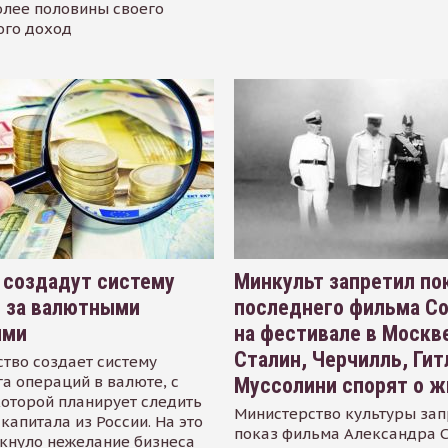
олее половины своего
ого доход
 создадут систему
Минкульт запретил по
я за валютными
последнего фильма С
ями
на фестивале в Москве
Сталин, Черчилль, Гит
тво создает систему
а операций в валюте, с
Муссолини спорят о ж
оторой планирует следить
Министерство культуры зап
капитала из России. На это
показ фильма Александра 
кнуло нежелание бизнеса