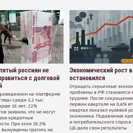
пятый россиян не
Экономический рост в
равиться с долговой
остановился
й
Отрицать серьезные эконо
проблемы в РФ становится 
проведенном на платформе
труднее. После сокращения
гляд» среди 1,2 тыс.
первом квартале на 0,6% в
арше 18 лет, 22%
квартал показал нулевой р
ов заявили, что не могут
экономики. Подавление кр
свои кредитные
и потребительского спроса
сти. При этом 18,5%
ЦБ дало свои результаты
 вынуждены тратить на