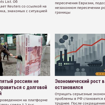
s List. Об
пересечения Евразии, подо
ает Reuters со ссылкой на
незаконном пересечении р
ика, знакомых с ситуацией
границы
пятый россиян не
Экономический рост в
равиться с долговой
остановился
й
Отрицать серьезные эконо
проблемы в РФ становится 
проведенном на платформе
труднее. После сокращения
гляд» среди 1,2 тыс.