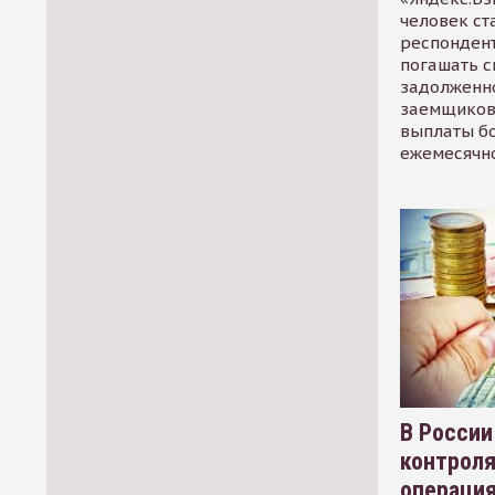
человек ст
респондент
погашать 
задолженно
заемщиков
выплаты б
ежемесячн
В России
контрол
операци