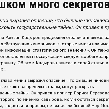
шком много секрето
чни выразил опасение, что бывшие чиновники
скрыть государственные тайны. Он привел в пр
чни Рамзан Кадыров предложил ограничить выезд з
 действующих чиновников, «которые имели или име
ой информации стратегического значения». Он такж
копоставленным госслужащим следует вообще запр
границу. Об этом Кадыров написал в своей статье в
х».
 глава Чечни выразил опасение, что бывшие чиновн
ыезжают за пределы страны, могут раскрыть
венные тайны. Он привел в пример Бориса Березовс
торого, по мнению Кадырова, могли остаться секре
ы; задается вопросом, не вывез ли бывший мэр Мо