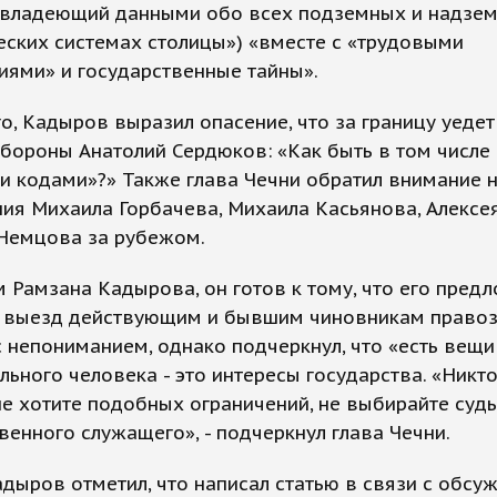
«владеющий данными обо всех подземных и надзе
еских системах столицы») «вместе с «трудовыми
иями» и государственные тайны».
о, Кадыров выразил опасение, что за границу уедет
бороны Анатолий Сердюков: «Как быть в том числе 
и кодами»?» Также глава Чечни обратил внимание 
ия Михаила Горбачева, Михаила Касьянова, Алексе
 Немцова за рубежом.
 Рамзана Кадырова, он готов к тому, что его пред
ь выезд действующим и бывшим чиновникам право
с непониманием, однако подчеркнул, что «есть вещ
льного человека - это интересы государства. «Никто
не хотите подобных ограничений, не выбирайте суд
венного служащего», - подчеркнул глава Чечни.
дыров отметил, что написал статью в связи с обсу