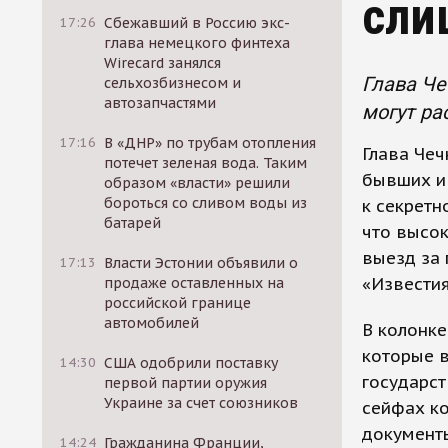
сли
17:26
Сбежавший в Россию экс-
глава немецкого финтеха
Wirecard занялся
Глава Че
сельхозбизнесом и
автозапчастями
могут ра
17:16
В «ДНР» по трубам отопления
Глава Че
потечет зеленая вода. Таким
бывших и
образом «власти» решили
бороться со сливом воды из
к секретн
батарей
что высо
выезд за 
17:13
Власти Эстонии объявили о
«Известия
продаже оставленных на
российской границе
автомобилей
В колонке
которые в
14:30
США одобрили поставку
государст
первой партии оружия
Украине за счет союзников
сейфах ко
документ
14:24
Гражданина Франции,