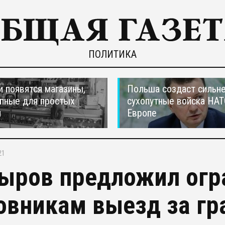
ПОЛИТИКА
и появятся магазины,
Польша создаст сильн
пные для простых
сухопутные войска НАТ
н
Европе
21
ыров предложил огр
овникам выезд за гр