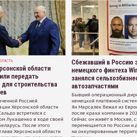
БЛАСТЬ
Сбежавший в Россию э
рсонской области
немецкого финтеха Wi
или передать
занялся сельхозбизне
 для строительства
автозапчастями
иев
Бывший операционный дир
аченной Россией
немецкой платёжной систем
ации Херсонской области
Ян Марсалек бежал из Евр
альдо встретился с
после краха компании в 202
ом Лукашенко в ходе своей
Сейчас он живёт в Москве, 
Беларусь. После этого
перемещается по России и 
глава Херсонской области
на оккупированные террит