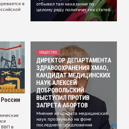
зревается в
отбывал там наказание по
оссийской
целому ряду политических статей
ОБЩЕСТВО
ДИРЕКТОР ДЕПАРТАМЕНТА
ЗДРАВООХРАНЕНИЯ ХМАО,
КАНДИДАТ МЕДИЦИНСКИХ
НАУК АЛЕКСЕЙ
ДОБРОВОЛЬСКИЙ
ВЫСТУПИЛ ПРОТИВ
 России
ЗАПРЕТА АБОРТОВ
Мнение кандидата медицинских
мические
наук прозвучало на фоне
все
последнего предложения
 ВВП в