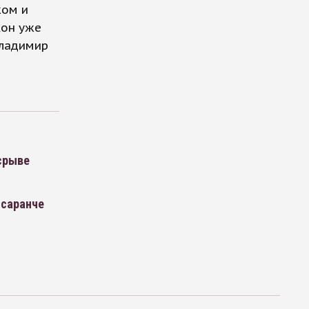
жом и
кон уже
Владимир
срыве
«саранче