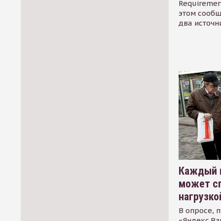
Requirement
этом сообщ
два источн
Каждый 
может сп
нагрузко
В опросе, 
«Яндекс.Вз