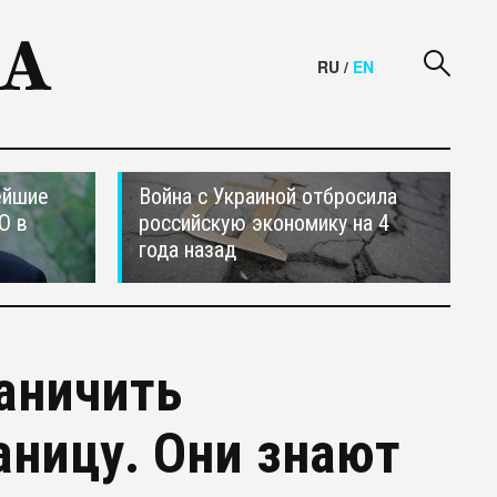
RU
/
EN
ейшие
Война с Украиной отбросила
О в
российскую экономику на 4
года назад
аничить
аницу. Они знают