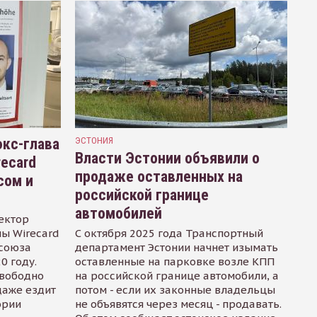
кс-глава
ЭСТОНИЯ
Власти Эстонии объявили о
recard
продаже оставленных на
сом и
российской границе
автомобилей
ектор
ы Wirecard
С октября 2025 года Транспортный
осоюза
департамент Эстонии начнет изымать
0 году.
оставленные на парковке возле КПП
свободно
на российской границе автомобили, а
даже ездит
потом - если их законные владельцы
ории
не объявятся через месяц - продавать.