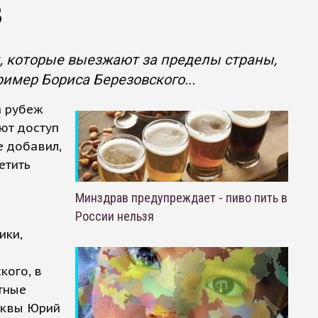
в
, которые выезжают за пределы страны,
имер Бориса Березовского...
а рубеж
ют доступ
е добавил,
етить
Минздрав предупреждает - пиво пить в
России нельзя
ики,
кого, в
тные
сквы Юрий