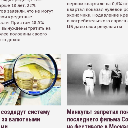
первом квартале на 0,6% в
арше 18 лет, 22%
квартал показал нулевой р
ов заявили, что не могут
экономики. Подавление кр
свои кредитные
и потребительского спроса
сти. При этом 18,5%
ЦБ дало свои результаты
 вынуждены тратить на
олее половины своего
ого доход
 создадут систему
Минкульт запретил по
я за валютными
последнего фильма С
ями
на фестивале в Москве