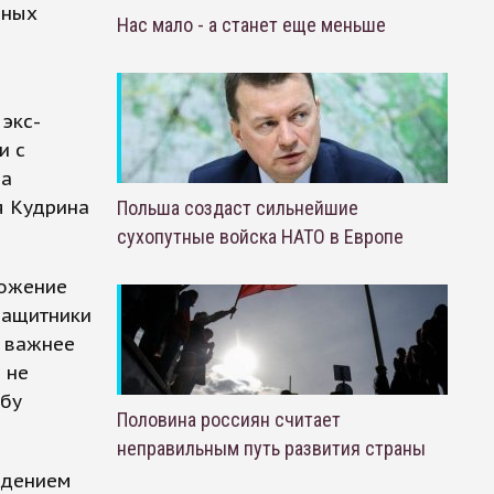
мных
Нас мало - а станет еще меньше
 экс-
и с
на
я Кудрина
Польша создаст сильнейшие
сухопутные войска НАТО в Европе
ложение
защитники
и важнее
 не
ьбу
Половина россиян считает
неправильным путь развития страны
ждением