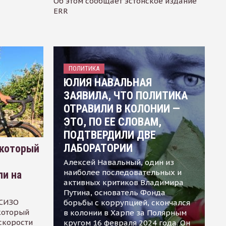
Об этом сообщает эстонское издание
ERR
ПОЛИТИКА
ЮЛИЯ НАВАЛЬНАЯ
ЗАЯВИЛА, ЧТО ПОЛИТИКА
ОТРАВИЛИ В КОЛОНИИ —
ЭТО, ПО ЕЕ СЛОВАМ,
ПОДТВЕРДИЛИ ДВЕ
ЛАБОРАТОРИИ
 который
Алексей Навальный, один из
наиболее последовательных и
ли на
активных критиков Владимира
Путина, основатель Фонда
 СИЗО
борьбы с коррупцией, скончался
 который
в колонии в Харпе за Полярным
скорости
кругом 16 февраля 2024 года. Он