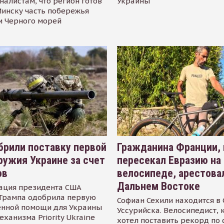
налистам, что регион готов
Украины
инску часть побережья
и Черного морей
рили поставку первой
Гражданина Франции,
ружия Украине за счет
пересекал Евразию на
ов
велосипеде, арестова
Дальнем Востоке
ация президента США
Трампа одобрила первую
Софиан Сехили находится в
енной помощи для Украины
Уссурийска. Велосипедист,
еханизма Priority Ukraine
хотел поставить рекорд по 