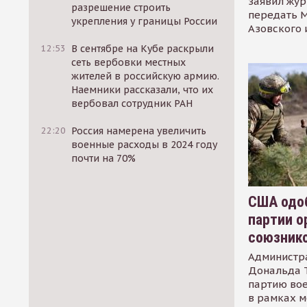
заявил жур
разрешение строить
передать М
укрепления у границы России
Азовского 
12:53
В сентябре на Кубе раскрыли
сеть вербовки местных
жителей в российскую армию.
Наемники рассказали, что их
вербовал сотрудник РАН
22:20
Россия намерена увеличить
военные расходы в 2024 году
почти на 70%
США одоб
партии о
союзник
Администр
Дональда 
партию во
в рамках м