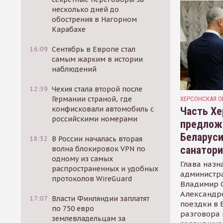
несколько дней до
обострения в Нагорном
Карабахе
16:09
Сентябрь в Европе стал
самым жарким в истории
наблюдений
12:39
Чехия стала второй после
Германии страной, где
ХЕРСОНСКАЯ О
конфисковали автомобиль с
Часть Хе
российскими номерами
предлож
Беларуси
18:32
В России началась вторая
санатор
волна блокировок VPN по
одному из самых
Глава назн
распространенных и удобных
администр
протоколов WireGuard
Владимир С
Александр
17:07
Власти Финляндии заплатят
поездки в 
по 750 евро
разговора 
землевладельцам за