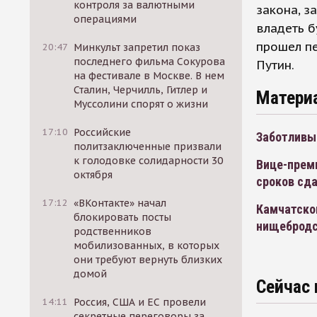
контроля за валютными
закона, 
операциями
владеть б
прошел пе
20:47
Минкульт запретил показ
последнего фильма Сокурова
Путин.
на фестивале в Москве. В нем
Сталин, Черчилль, Гитлер и
Матери
Муссолини спорят о жизни
17:10
Российские
Заботливы
политзаключенные призвали
к голодовке солидарности 30
Вице-прем
октября
сроков сд
17:12
«ВКонтакте» начал
Камчатског
блокировать посты
нищебродс
родственников
мобилизованных, в которых
они требуют вернуть близких
домой
Сейчас 
14:11
Россия, США и ЕС провели
секретные переговоры за