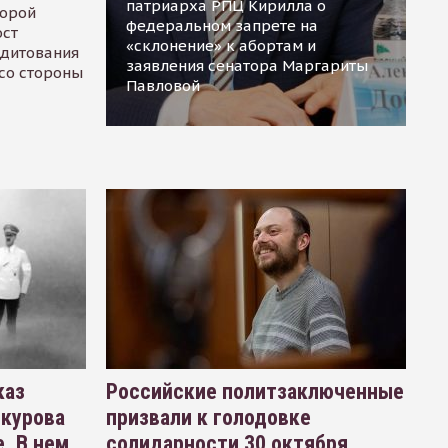
патриарха РПЦ Кирилла о
торой
федеральном запрете на
ост
«склонение» к абортам и
едитования
заявления сенатора Маргариты
 со стороны
Павловой
каз
Российские политзаключенные
окурова
призвали к голодовке
. В нем
солидарности 30 октября