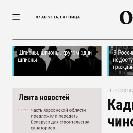
07 АВГУСТА, ПЯТНИЦА
Шпионы, шпионы, кругом одни
В Росси
шпионы!
недосту
гражда
01.04.2013 10:
Лента новостей
Кад
17:35
Часть Херсонской области
чин
предложили передать
Беларуси для строительства
санаториев