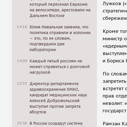
Лужков (
который пересекал Евразию
на велосипеде, арестовали на
стратегич
Дальнем Востоке
сбережен
14:16
Юлия Навальная заявила, что
Кроме тог
политика отравили в колонии
министр о
— это, по ее словам,
подтвердили две
«ядерным
лаборатории
выступлен
и Бориса
14:09
Каждый пятый россиян не
может справиться с долговой
нагрузкой
По словам
запретит
15:33
Директор департамента
встретят 
здравоохранения ХМАО,
кандидат медицинских наук
прав отде
Алексей Добровольский
неволит: 
выступил против запрета
государст
абортов
Рамзан Ка
20:58
В России создадут систему